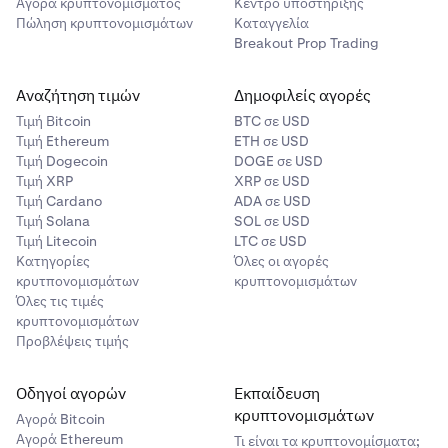
Αγορά κρυπτονομίσματος
Κέντρο υποστήριξης
Πώληση κρυπτονομισμάτων
Καταγγελία
Breakout Prop Trading
Αναζήτηση τιμών
Δημοφιλείς αγορές
Τιμή Βitcoin
BTC σε USD
Τιμή Ethereum
ETH σε USD
Τιμή Dogecoin
DOGE σε USD
Τιμή XRP
XRP σε USD
Τιμή Cardano
ADA σε USD
Τιμή Solana
SOL σε USD
Τιμή Litecoin
LTC σε USD
Κατηγορίες
Όλες οι αγορές
κρυτπονομισμάτων
κρυπτονομισμάτων
Όλες τις τιμές
κρυπτονομισμάτων
Προβλέψεις τιμής
Οδηγοί αγορών
Εκπαίδευση
κρυπτονομισμάτων
Αγορά Bitcoin
Αγορά Ethereum
Τι είναι τα κρυπτονομίσματα;