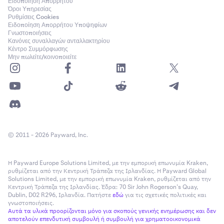
Ειδοποίηση Απορρήτου
Όροι Υπηρεσίας
Ρυθμίσεις Cookies
Ειδοποίηση Απορρήτου Υποψηφίων
Γνωστοποιήσεις
Κανόνες συναλλαγών ανταλλακτηρίου
Κέντρο Συμμόρφωσης
Μην πωλείτε/κοινοποιείτε
© 2011 - 2026 Payward, Inc.
Η Payward Europe Solutions Limited, με την εμπορική επωνυμία Kraken,
ρυθμίζεται από την Κεντρική Τράπεζα της Ιρλανδίας. Η Payward Global
Solutions Limited, με την εμπορική επωνυμία Kraken, ρυθμίζεται από την
Κεντρική Τράπεζα της Ιρλανδίας. Έδρα: 70 Sir John Rogerson’s Quay,
Dublin, D02 R296, Ιρλανδία. Πατήστε
εδώ
για τις σχετικές πολιτικές και
γνωστοποιήσεις.
Αυτά τα υλικά προορίζονται μόνο για σκοπούς γενικής ενημέρωσης και δεν
αποτελούν επενδυτική συμβουλή ή συμβουλή για χρηματοοικονομικά