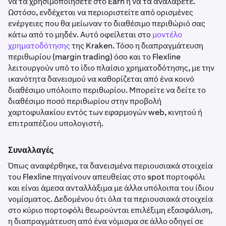
να τα χρησιμοποιήσετε στο Earn ή να τα αναλάβετε.
Ωστόσο, ενδέχεται να περιοριστείτε από ορισμένες
ενέργειες που θα μείωναν το διαθέσιμο περιθώριό σας
κάτω από το μηδέν. Αυτό οφείλεται στο
μοντέλο
χρηματοδότησης
της Kraken. Τόσο η διαπραγμάτευση
περιθωρίου (margin trading) όσο και το Flexline
λειτουργούν υπό το ίδιο πλαίσιο χρηματοδότησης, με την
ικανότητα δανεισμού να καθορίζεται από ένα κοινό
διαθέσιμο υπόλοιπο περιθωρίου. Μπορείτε να δείτε το
διαθέσιμο ποσό περιθωρίου στην προβολή
χαρτοφυλακίου εντός των εφαρμογών web, κινητού ή
επιτραπέζιου υπολογιστή.
Συναλλαγές
Όπως αναφέρθηκε, τα δανεισμένα περιουσιακά στοιχεία
του Flexline πηγαίνουν απευθείας στο spot πορτοφόλι
και είναι άμεσα ανταλλάξιμα με άλλα υπόλοιπα του ίδιου
νομίσματος. Δεδομένου ότι όλα τα περιουσιακά στοιχεία
στο κύριο πορτοφόλι θεωρούνται επιλέξιμη εξασφάλιση,
η διαπραγμάτευση από ένα νόμισμα σε άλλο οδηγεί σε