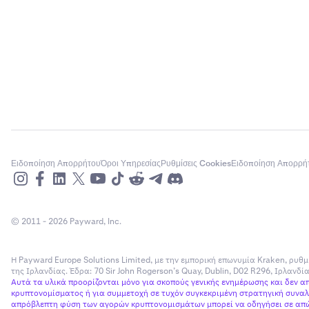
Ειδοποίηση Απορρήτου
Όροι Υπηρεσίας
Ρυθμίσεις Cookies
Ειδοποίηση Απορρή
© 2011 - 2026 Payward, Inc.
Η Payward Europe Solutions Limited, με την εμπορική επωνυμία Kraken, ρυθμ
της Ιρλανδίας. Έδρα: 70 Sir John Rogerson’s Quay, Dublin, D02 R296, Ιρλανδ
Αυτά τα υλικά προορίζονται μόνο για σκοπούς γενικής ενημέρωσης και δεν 
κρυπτονομίσματος ή για συμμετοχή σε τυχόν συγκεκριμένη στρατηγική συναλλ
απρόβλεπτη φύση των αγορών κρυπτονομισμάτων μπορεί να οδηγήσει σε απώλ