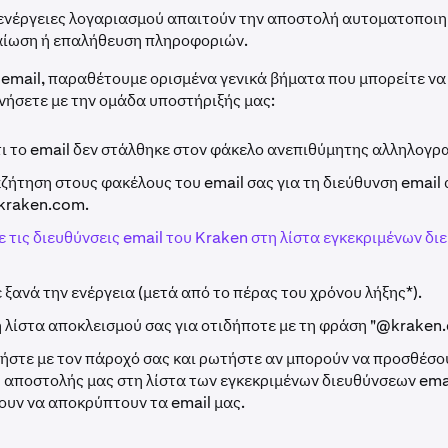
ενέργειες λογαριασμού απαιτούν την αποστολή αυτοματοποιη
αίωση ή επαλήθευση πληροφοριών.
 email, παραθέτουμε ορισμένα γενικά βήματα που μπορείτε να
νήσετε με την ομάδα υποστήριξής μας:
τι το email δεν στάλθηκε στον φάκελο ανεπιθύμητης αλληλογρ
ζήτηση στους φακέλους του email σας για τη διεύθυνση email
kraken.com
.
 τις διευθύνσεις email του Kraken στη λίστα εγκεκριμένων δ
 ξανά την ενέργεια (μετά από το πέρας του χρόνου λήξης*).
η λίστα αποκλεισμού σας για οτιδήποτε με τη φράση "@kraken
ήστε με τον πάροχό σας και ρωτήστε αν μπορούν να προσθέσο
 αποστολής μας στη λίστα των εγκεκριμένων διευθύνσεων emai
υν να αποκρύπτουν τα email μας.