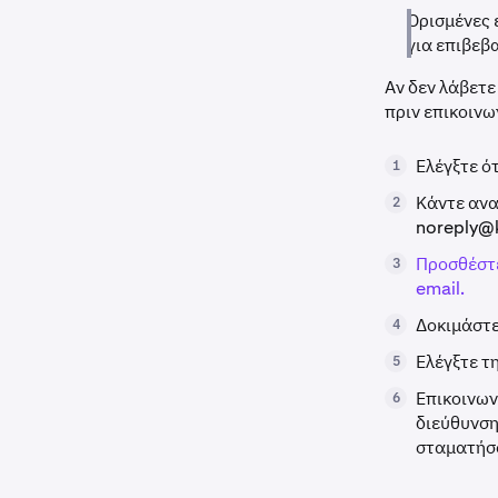
Ορισμένες 
για επιβεβ
Αν δεν λάβετε
πριν επικοινω
Ελέγξτε ό
1
Κάντε ανα
2
noreply@
Προσθέστε
3
email.
Δοκιμάστε
4
Ελέγξτε τ
5
Επικοινων
6
διεύθυνση
σταματήσο