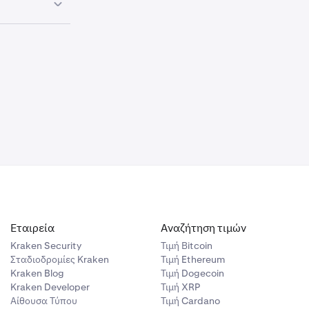
σω Apple ή
 μια
 που
ι την ετικέτα
ία της
. Εάν
α
 μια
ίτε να το
η ομάδα
ημάτων
ρω.
ρές κωδικού
ροβλήματα με
 κάνετε ξανά
Εταιρεία
Αναζήτηση τιμών
Kraken Security
Τιμή Βitcoin
Σταδιοδρομίες Kraken
Τιμή Ethereum
Kraken Blog
Τιμή Dogecoin
Kraken Developer
Τιμή XRP
Αίθουσα Τύπου
Τιμή Cardano