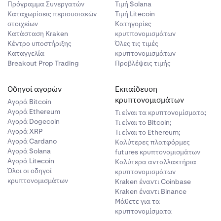
Πρόγραμμα Συνεργατών
Τιμή Solana
Καταχωρίσεις περιουσιακών
Τιμή Litecoin
στοιχείων
Κατηγορίες
Κατάσταση Kraken
κρυτπονομισμάτων
Κέντρο υποστήριξης
Όλες τις τιμές
Καταγγελία
κρυπτονομισμάτων
Breakout Prop Trading
Προβλέψεις τιμής
Οδηγοί αγορών
Εκπαίδευση
κρυπτονομισμάτων
Αγορά Bitcoin
Αγορά Ethereum
Τι είναι τα κρυπτονομίσματα;
Αγορά Dogecoin
Τι είναι το Bitcoin;
Αγορά XRP
Τι είναι το Ethereum;
Αγορά Cardano
Καλύτερες πλατφόρμες
Αγορά Solana
futures κρυπτονομισμάτων
Αγορά Litecoin
Καλύτερα ανταλλακτήρια
Όλοι οι οδηγοί
κρυπτονομισμάτων
κρυπτονομισμάτων
Kraken έναντι Coinbase
Kraken έναντι Binance
Μάθετε για τα
κρυπτονομίσματα