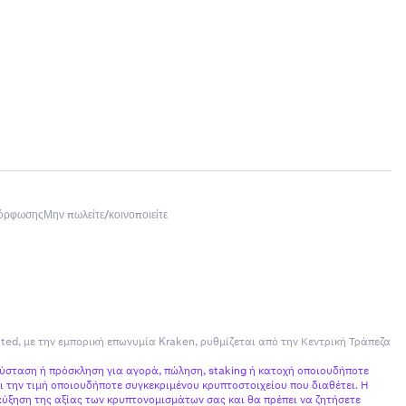
μόρφωσης
Μην πωλείτε/κοινοποιείτε
ited, με την εμπορική επωνυμία Kraken, ρυθμίζεται από την Κεντρική Τράπεζα
σύσταση ή πρόσκληση για αγορά, πώληση, staking ή κατοχή οποιουδήποτε
 την τιμή οποιουδήποτε συγκεκριμένου κρυπτοστοιχείου που διαθέτει. Η
ύξηση της αξίας των κρυπτονομισμάτων σας και θα πρέπει να ζητήσετε