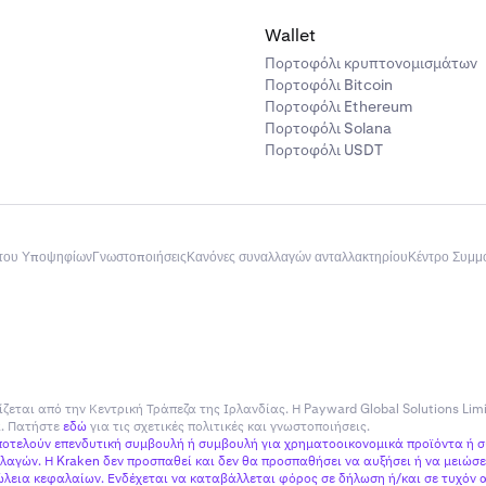
Wallet
Πορτοφόλι κρυπτονομισμάτων
Πορτοφόλι Bitcoin
Πορτοφόλι Ethereum
Πορτοφόλι Solana
Πορτοφόλι USDT
του Υποψηφίων
Γνωστοποιήσεις
Κανόνες συναλλαγών ανταλλακτηρίου
Κέντρο Συμ
ίζεται από την Κεντρική Τράπεζα της Ιρλανδίας. Η Payward Global Solutions Lim
ία. Πατήστε
εδώ
για τις σχετικές πολιτικές και γνωστοποιήσεις.
αποτελούν επενδυτική συμβουλή ή συμβουλή για χρηματοοικονομικά προϊόντα ή 
αγών. Η Kraken δεν προσπαθεί και δεν θα προσπαθήσει να αυξήσει ή να μειώσει
εια κεφαλαίων. Ενδέχεται να καταβάλλεται φόρος σε δήλωση ή/και σε τυχόν α