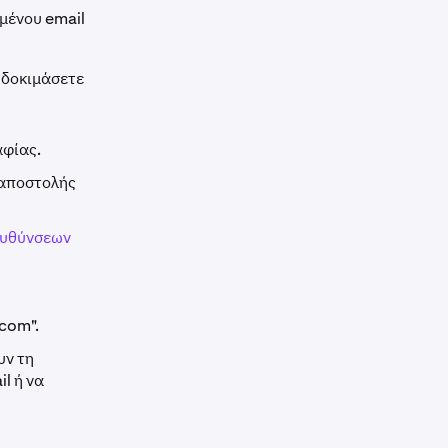
μένου email
 δοκιμάσετε
αφίας.
 αποστολής
ιευθύνσεων
.com".
υν τη
l ή να