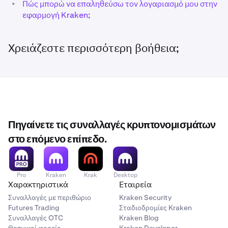
•
Πώς μπορώ να επαληθεύσω τον λογαριασμό μου στην
εφαρμογή Kraken;
Χρειάζεστε περισσότερη βοήθεια;
Πηγαίνετε τις συναλλαγές κρυπτονομισμάτων
στο επόμενο επίπεδο.
Pro
Kraken
Krak
Desktop
Χαρακτηριστικά
Εταιρεία
Συναλλαγές με περιθώριο
Kraken Security
Futures Trading
Σταδιοδρομίες Kraken
Συναλλαγές OTC
Kraken Blog
Θεσμικοί φορείς
Kraken Developer