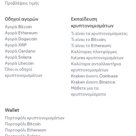
Προβλέψεις τιμής
Οδηγοί αγορών
Εκπαίδευση
κρυπτονομισμάτων
Αγορά Bitcoin
Αγορά Ethereum
Τι είναι τα κρυπτονομίσματα;
Αγορά Dogecoin
Τι είναι το Bitcoin;
Αγορά XRP
Τι είναι το Ethereum;
Αγορά Cardano
Καλύτερες πλατφόρμες
Αγορά Solana
futures κρυπτονομισμάτων
Αγορά Litecoin
Καλύτερα ανταλλακτήρια
Όλοι οι οδηγοί
κρυπτονομισμάτων
κρυπτονομισμάτων
Kraken έναντι Coinbase
Kraken έναντι Binance
Μάθετε για τα
κρυπτονομίσματα
Wallet
Πορτοφόλι κρυπτονομισμάτων
Πορτοφόλι Bitcoin
Πορτοφόλι Ethereum
Πορτοφόλι Solana