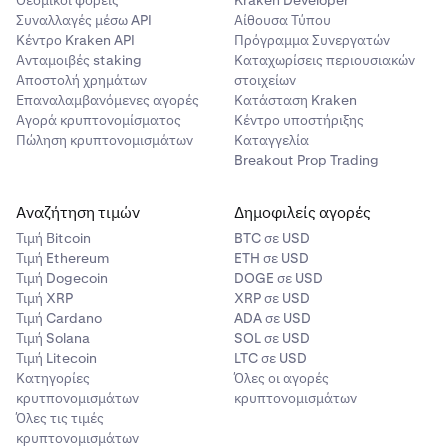
Συναλλαγές μέσω API
Αίθουσα Τύπου
Κέντρο Kraken API
Πρόγραμμα Συνεργατών
Ανταμοιβές staking
Καταχωρίσεις περιουσιακών
Αποστολή χρημάτων
στοιχείων
Επαναλαμβανόμενες αγορές
Κατάσταση Kraken
Αγορά κρυπτονομίσματος
Κέντρο υποστήριξης
Πώληση κρυπτονομισμάτων
Καταγγελία
Breakout Prop Trading
Αναζήτηση τιμών
Δημοφιλείς αγορές
Τιμή Βitcoin
BTC σε USD
Τιμή Ethereum
ETH σε USD
Τιμή Dogecoin
DOGE σε USD
Τιμή XRP
XRP σε USD
Τιμή Cardano
ADA σε USD
Τιμή Solana
SOL σε USD
Τιμή Litecoin
LTC σε USD
Κατηγορίες
Όλες οι αγορές
κρυτπονομισμάτων
κρυπτονομισμάτων
Όλες τις τιμές
κρυπτονομισμάτων