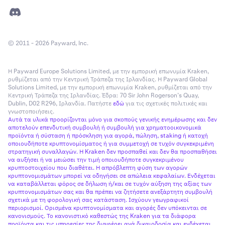
© 2011 - 2026 Payward, Inc.
Η Payward Europe Solutions Limited, με την εμπορική επωνυμία Kraken,
ρυθμίζεται από την Κεντρική Τράπεζα της Ιρλανδίας. Η Payward Global
Solutions Limited, με την εμπορική επωνυμία Kraken, ρυθμίζεται από την
Κεντρική Τράπεζα της Ιρλανδίας. Έδρα: 70 Sir John Rogerson’s Quay,
Dublin, D02 R296, Ιρλανδία. Πατήστε
εδώ
για τις σχετικές πολιτικές και
γνωστοποιήσεις.
Αυτά τα υλικά προορίζονται μόνο για σκοπούς γενικής ενημέρωσης και δεν
αποτελούν επενδυτική συμβουλή ή συμβουλή για χρηματοοικονομικά
προϊόντα ή σύσταση ή πρόσκληση για αγορά, πώληση, staking ή κατοχή
οποιουδήποτε κρυπτονομίσματος ή για συμμετοχή σε τυχόν συγκεκριμένη
στρατηγική συναλλαγών. Η Kraken δεν προσπαθεί και δεν θα προσπαθήσει
να αυξήσει ή να μειώσει την τιμή οποιουδήποτε συγκεκριμένου
κρυπτοστοιχείου που διαθέτει. Η απρόβλεπτη φύση των αγορών
κρυπτονομισμάτων μπορεί να οδηγήσει σε απώλεια κεφαλαίων. Ενδέχεται
να καταβάλλεται φόρος σε δήλωση ή/και σε τυχόν αύξηση της αξίας των
κρυπτονομισμάτων σας και θα πρέπει να ζητήσετε ανεξάρτητη συμβουλή
σχετικά με τη φορολογική σας κατάσταση. Ισχύουν γεωγραφικοί
περιορισμοί. Ορισμένα κρυπτονομίσματα και αγορές δεν υπόκεινται σε
κανονισμούς. Το κανονιστικό καθεστώς της Kraken για τα διάφορα
προϊόντα και τις υπηρεσίες της διαφέρει ανά δικαιοδοσία και ενδέχεται