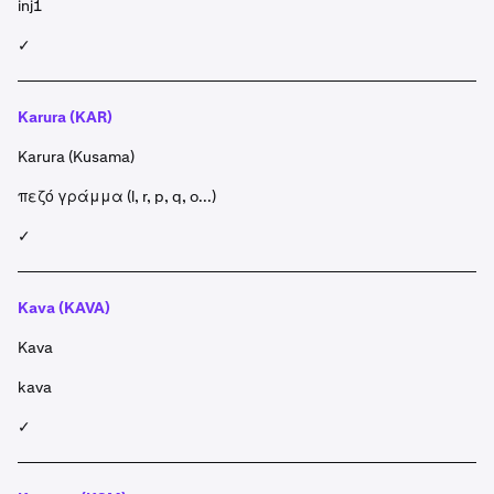
inj1
✓
Karura (KAR)
Karura (Kusama)
πεζό γράμμα (l, r, p, q, o...)
✓
Kava (KAVA)
Kava
kava
✓