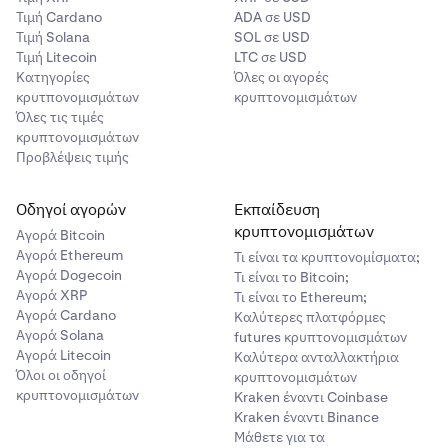
Τιμή Cardano
ADA σε USD
Τιμή Solana
SOL σε USD
Τιμή Litecoin
LTC σε USD
Κατηγορίες
Όλες οι αγορές
κρυτπονομισμάτων
κρυπτονομισμάτων
Όλες τις τιμές
κρυπτονομισμάτων
Προβλέψεις τιμής
Οδηγοί αγορών
Εκπαίδευση
κρυπτονομισμάτων
Αγορά Bitcoin
Αγορά Ethereum
Τι είναι τα κρυπτονομίσματα;
Αγορά Dogecoin
Τι είναι το Bitcoin;
Αγορά XRP
Τι είναι το Ethereum;
Αγορά Cardano
Καλύτερες πλατφόρμες
Αγορά Solana
futures κρυπτονομισμάτων
Αγορά Litecoin
Καλύτερα ανταλλακτήρια
Όλοι οι οδηγοί
κρυπτονομισμάτων
κρυπτονομισμάτων
Kraken έναντι Coinbase
Kraken έναντι Binance
Μάθετε για τα