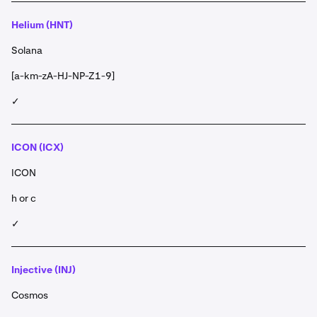
Helium (HNT)
Solana
[a-km-zA-HJ-NP-Z1-9]
✓
ICON (ICX)
ICON
h or c
✓
Injective (INJ)
Cosmos