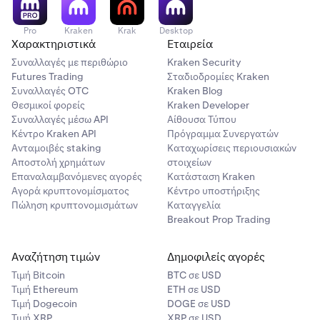
Pro
Kraken
Krak
Desktop
Χαρακτηριστικά
Εταιρεία
Συναλλαγές με περιθώριο
Kraken Security
Futures Trading
Σταδιοδρομίες Kraken
Συναλλαγές OTC
Kraken Blog
Θεσμικοί φορείς
Kraken Developer
Συναλλαγές μέσω API
Αίθουσα Τύπου
Κέντρο Kraken API
Πρόγραμμα Συνεργατών
Ανταμοιβές staking
Καταχωρίσεις περιουσιακών
Αποστολή χρημάτων
στοιχείων
Επαναλαμβανόμενες αγορές
Κατάσταση Kraken
Αγορά κρυπτονομίσματος
Κέντρο υποστήριξης
Πώληση κρυπτονομισμάτων
Καταγγελία
Breakout Prop Trading
Αναζήτηση τιμών
Δημοφιλείς αγορές
Τιμή Βitcoin
BTC σε USD
Τιμή Ethereum
ETH σε USD
Τιμή Dogecoin
DOGE σε USD
Τιμή XRP
XRP σε USD