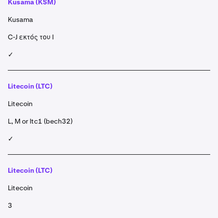
Kusama (KSM)
Kusama
C-J εκτός του I
✓
Litecoin (LTC)
Litecoin
L, M or ltc1 (bech32)
✓
Litecoin (LTC)
Litecoin
3