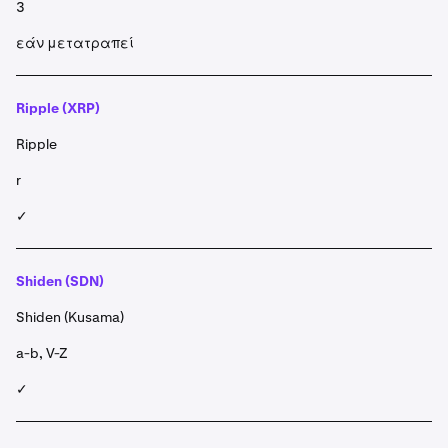
3
εάν μετατραπεί
Ripple (XRP)
Ripple
r
✓
Shiden (SDN)
Shiden (Kusama)
a-b, V-Z
✓