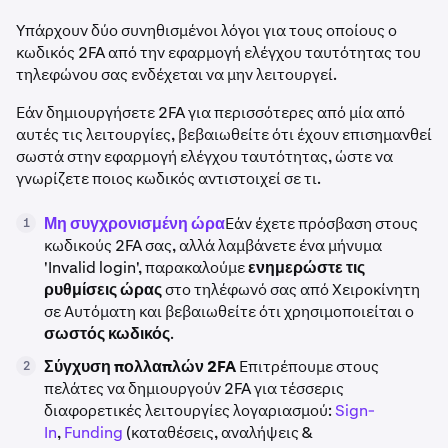
Υπάρχουν δύο συνηθισμένοι λόγοι για τους οποίους ο
κωδικός 2FA από την εφαρμογή ελέγχου ταυτότητας του
τηλεφώνου σας ενδέχεται να μην λειτουργεί.
Εάν δημιουργήσετε 2FA για περισσότερες από μία από
αυτές τις λειτουργίες, βεβαιωθείτε ότι έχουν επισημανθεί
σωστά στην εφαρμογή ελέγχου ταυτότητας, ώστε να
γνωρίζετε ποιος κωδικός αντιστοιχεί σε τι.
Μη συγχρονισμένη ώρα
Εάν έχετε πρόσβαση στους
1
κωδικούς 2FA σας, αλλά λαμβάνετε ένα μήνυμα
'Invalid login', παρακαλούμε
ενημερώστε τις
ρυθμίσεις ώρας
στο τηλέφωνό σας από Χειροκίνητη
σε Αυτόματη και βεβαιωθείτε ότι χρησιμοποιείται ο
σωστός κωδικός
.
Σύγχυση πολλαπλών 2FA
Επιτρέπουμε στους
2
πελάτες να δημιουργούν 2FA για τέσσερις
διαφορετικές λειτουργίες λογαριασμού:
Sign-
In
,
Funding
(καταθέσεις, αναλήψεις &