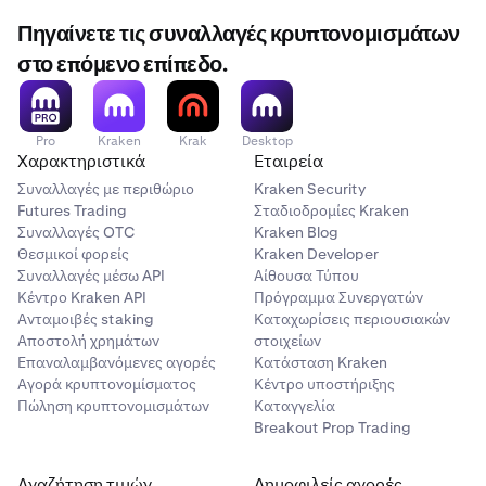
Πηγαίνετε τις συναλλαγές κρυπτονομισμάτων
στο επόμενο επίπεδο.
Pro
Kraken
Krak
Desktop
Χαρακτηριστικά
Εταιρεία
Συναλλαγές με περιθώριο
Kraken Security
Futures Trading
Σταδιοδρομίες Kraken
Συναλλαγές OTC
Kraken Blog
Θεσμικοί φορείς
Kraken Developer
Συναλλαγές μέσω API
Αίθουσα Τύπου
Κέντρο Kraken API
Πρόγραμμα Συνεργατών
Ανταμοιβές staking
Καταχωρίσεις περιουσιακών
Αποστολή χρημάτων
στοιχείων
Επαναλαμβανόμενες αγορές
Κατάσταση Kraken
Αγορά κρυπτονομίσματος
Κέντρο υποστήριξης
Πώληση κρυπτονομισμάτων
Καταγγελία
Breakout Prop Trading
Αναζήτηση τιμών
Δημοφιλείς αγορές