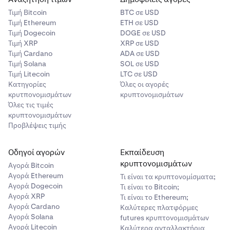
Τιμή Βitcoin
BTC σε USD
Τιμή Ethereum
ETH σε USD
Τιμή Dogecoin
DOGE σε USD
Τιμή XRP
XRP σε USD
Τιμή Cardano
ADA σε USD
Τιμή Solana
SOL σε USD
Τιμή Litecoin
LTC σε USD
Κατηγορίες
Όλες οι αγορές
κρυτπονομισμάτων
κρυπτονομισμάτων
Όλες τις τιμές
κρυπτονομισμάτων
Προβλέψεις τιμής
Οδηγοί αγορών
Εκπαίδευση
κρυπτονομισμάτων
Αγορά Bitcoin
Αγορά Ethereum
Τι είναι τα κρυπτονομίσματα;
Αγορά Dogecoin
Τι είναι το Bitcoin;
Αγορά XRP
Τι είναι το Ethereum;
Αγορά Cardano
Καλύτερες πλατφόρμες
Αγορά Solana
futures κρυπτονομισμάτων
Αγορά Litecoin
Καλύτερα ανταλλακτήρια