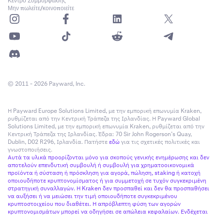
Κέντρο Συμμόρφωσης
Μην πωλείτε/κοινοποιείτε
© 2011 - 2026 Payward, Inc.
Η Payward Europe Solutions Limited, με την εμπορική επωνυμία Kraken,
ρυθμίζεται από την Κεντρική Τράπεζα της Ιρλανδίας. Η Payward Global
Solutions Limited, με την εμπορική επωνυμία Kraken, ρυθμίζεται από την
Κεντρική Τράπεζα της Ιρλανδίας. Έδρα: 70 Sir John Rogerson’s Quay,
Dublin, D02 R296, Ιρλανδία. Πατήστε
εδώ
για τις σχετικές πολιτικές και
γνωστοποιήσεις.
Αυτά τα υλικά προορίζονται μόνο για σκοπούς γενικής ενημέρωσης και δεν
αποτελούν επενδυτική συμβουλή ή συμβουλή για χρηματοοικονομικά
προϊόντα ή σύσταση ή πρόσκληση για αγορά, πώληση, staking ή κατοχή
οποιουδήποτε κρυπτονομίσματος ή για συμμετοχή σε τυχόν συγκεκριμένη
στρατηγική συναλλαγών. Η Kraken δεν προσπαθεί και δεν θα προσπαθήσει
να αυξήσει ή να μειώσει την τιμή οποιουδήποτε συγκεκριμένου
κρυπτοστοιχείου που διαθέτει. Η απρόβλεπτη φύση των αγορών
κρυπτονομισμάτων μπορεί να οδηγήσει σε απώλεια κεφαλαίων. Ενδέχεται