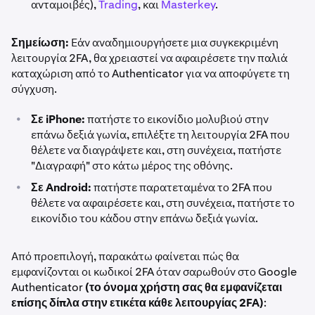
ανταμοιβές),
Trading
, και
Masterkey
.
Σημείωση:
Εάν αναδημιουργήσετε μια συγκεκριμένη
λειτουργία 2FA, θα χρειαστεί να αφαιρέσετε την παλιά
καταχώριση από το Authenticator για να αποφύγετε τη
σύγχυση.
•
Σε iPhone:
πατήστε το εικονίδιο μολυβιού στην
επάνω δεξιά γωνία, επιλέξτε τη λειτουργία 2FA που
θέλετε να διαγράψετε και, στη συνέχεια, πατήστε
"Διαγραφή" στο κάτω μέρος της οθόνης.
•
Σε Android:
πατήστε παρατεταμένα το 2FA που
θέλετε να αφαιρέσετε και, στη συνέχεια, πατήστε το
εικονίδιο του κάδου στην επάνω δεξιά γωνία.
Από προεπιλογή, παρακάτω φαίνεται πώς θα
εμφανίζονται οι κωδικοί 2FA όταν σαρωθούν στο Google
Authenticator
(το όνομα χρήστη σας θα εμφανίζεται
επίσης δίπλα στην ετικέτα κάθε λειτουργίας 2FA)
: