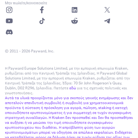
Μην πωλείτε/κοινοποιείτε
© 2011 - 2026 Payward, Inc.
Η Payward Europe Solutions Limited, με την εμπορική επωνυμία Kraken,
ρυθμίζεται από την Κεντρική Τράπεζα της Ιρλανδίας. Η Payward Global
Solutions Limited, με την εμπορική επωνυμία Kraken, ρυθμίζεται από την
Κεντρική Τράπεζα της Ιρλανδίας. Έδρα: 70 Sir John Rogerson’s Quay,
Dublin, D02 R296, Ιρλανδία. Πατήστε
εδώ
για τις σχετικές πολιτικές και
γνωστοποιήσεις.
Αυτά τα υλικά προορίζονται μόνο για σκοπούς γενικής ενημέρωσης και δεν
αποτελούν επενδυτική συμβουλή ή συμβουλή για χρηματοοικονομικά
προϊόντα ή σύσταση ή πρόσκληση για αγορά, πώληση, staking ή κατοχή
οποιουδήποτε κρυπτονομίσματος ή για συμμετοχή σε τυχόν συγκεκριμένη
στρατηγική συναλλαγών. Η Kraken δεν προσπαθεί και δεν θα προσπαθήσει
να αυξήσει ή να μειώσει την τιμή οποιουδήποτε συγκεκριμένου
κρυπτοστοιχείου που διαθέτει. Η απρόβλεπτη φύση των αγορών
κρυπτονομισμάτων μπορεί να οδηγήσει σε απώλεια κεφαλαίων. Ενδέχεται
να καταβάλλεται φόρος σε δήλωση ή/και σε τυχόν αύξηση της αξίας των