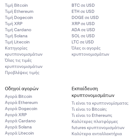
Τιμή Βitcoin
BTC σε USD
Τιμή Ethereum
ETH σε USD
Τιμή Dogecoin
DOGE σε USD
Τιμή XRP
XRP σε USD
Τιμή Cardano
ADA σε USD
Τιμή Solana
SOL σε USD
Τιμή Litecoin
LTC σε USD
Κατηγορίες
Όλες οι αγορές
κρυτπονομισμάτων
κρυπτονομισμάτων
Όλες τις τιμές
κρυπτονομισμάτων
Προβλέψεις τιμής
Οδηγοί αγορών
Εκπαίδευση
κρυπτονομισμάτων
Αγορά Bitcoin
Αγορά Ethereum
Τι είναι τα κρυπτονομίσματα;
Αγορά Dogecoin
Τι είναι το Bitcoin;
Αγορά XRP
Τι είναι το Ethereum;
Αγορά Cardano
Καλύτερες πλατφόρμες
Αγορά Solana
futures κρυπτονομισμάτων
Αγορά Litecoin
Καλύτερα ανταλλακτήρια