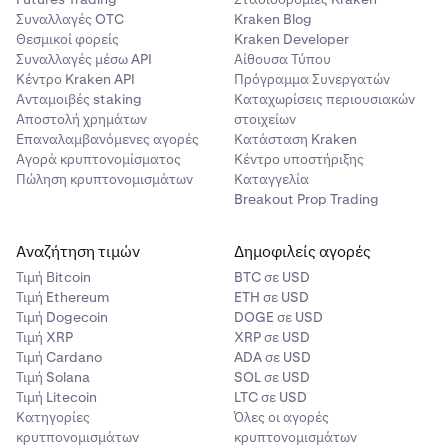
Συναλλαγές OTC
Kraken Blog
Θεσμικοί φορείς
Kraken Developer
Συναλλαγές μέσω API
Αίθουσα Τύπου
Κέντρο Kraken API
Πρόγραμμα Συνεργατών
Ανταμοιβές staking
Καταχωρίσεις περιουσιακών
Αποστολή χρημάτων
στοιχείων
Επαναλαμβανόμενες αγορές
Κατάσταση Kraken
Αγορά κρυπτονομίσματος
Κέντρο υποστήριξης
Πώληση κρυπτονομισμάτων
Καταγγελία
Breakout Prop Trading
Αναζήτηση τιμών
Δημοφιλείς αγορές
Τιμή Βitcoin
BTC σε USD
Τιμή Ethereum
ETH σε USD
Τιμή Dogecoin
DOGE σε USD
Τιμή XRP
XRP σε USD
Τιμή Cardano
ADA σε USD
Τιμή Solana
SOL σε USD
Τιμή Litecoin
LTC σε USD
Κατηγορίες
Όλες οι αγορές
κρυτπονομισμάτων
κρυπτονομισμάτων