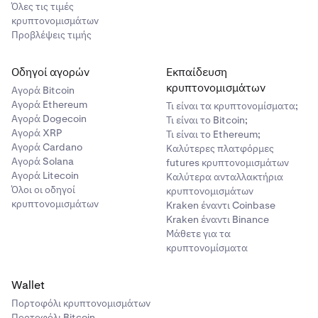
Όλες τις τιμές
κρυπτονομισμάτων
Προβλέψεις τιμής
Οδηγοί αγορών
Εκπαίδευση
κρυπτονομισμάτων
Αγορά Bitcoin
Αγορά Ethereum
Τι είναι τα κρυπτονομίσματα;
Αγορά Dogecoin
Τι είναι το Bitcoin;
Αγορά XRP
Τι είναι το Ethereum;
Αγορά Cardano
Καλύτερες πλατφόρμες
Αγορά Solana
futures κρυπτονομισμάτων
Αγορά Litecoin
Καλύτερα ανταλλακτήρια
Όλοι οι οδηγοί
κρυπτονομισμάτων
κρυπτονομισμάτων
Kraken έναντι Coinbase
Kraken έναντι Binance
Μάθετε για τα
κρυπτονομίσματα
Wallet
Πορτοφόλι κρυπτονομισμάτων
Πορτοφόλι Bitcoin