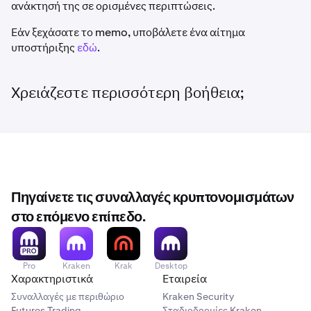
ανάκτησή της σε ορισμένες περιπτώσεις.
Εάν ξεχάσατε το memo, υποβάλετε ένα αίτημα
υποστήριξης
εδώ
.
Χρειάζεστε περισσότερη βοήθεια;
Πηγαίνετε τις συναλλαγές κρυπτονομισμάτων
στο επόμενο επίπεδο.
Pro
Kraken
Krak
Desktop
Χαρακτηριστικά
Εταιρεία
Συναλλαγές με περιθώριο
Kraken Security
Futures Trading
Σταδιοδρομίες Kraken