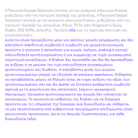
Η Payward Europe Solutions Limited, με την εμπορική επωνυμία Kraken,
ρυθμίζεται από την Κεντρική Τράπεζα της Ιρλανδίας. Η Payward Global
Solutions Limited, με την εμπορική επωνυμία Kraken, ρυθμίζεται από την
Κεντρική Τράπεζα της Ιρλανδίας. Έδρα: 70 Sir John Rogerson’s Quay,
Dublin, D02 R296, Ιρλανδία. Πατήστε
εδώ
για τις σχετικές πολιτικές και
γνωστοποιήσεις.
Αυτά τα υλικά προορίζονται μόνο για σκοπούς γενικής ενημέρωσης και δεν
αποτελούν επενδυτική συμβουλή ή συμβουλή για χρηματοοικονομικά
προϊόντα ή σύσταση ή πρόσκληση για αγορά, πώληση, staking ή κατοχή
οποιουδήποτε κρυπτονομίσματος ή για συμμετοχή σε τυχόν συγκεκριμένη
στρατηγική συναλλαγών. Η Kraken δεν προσπαθεί και δεν θα προσπαθήσει
να αυξήσει ή να μειώσει την τιμή οποιουδήποτε συγκεκριμένου
κρυπτοστοιχείου που διαθέτει. Η απρόβλεπτη φύση των αγορών
κρυπτονομισμάτων μπορεί να οδηγήσει σε απώλεια κεφαλαίων. Ενδέχεται
να καταβάλλεται φόρος σε δήλωση ή/και σε τυχόν αύξηση της αξίας των
κρυπτονομισμάτων σας και θα πρέπει να ζητήσετε ανεξάρτητη συμβουλή
σχετικά με τη φορολογική σας κατάσταση. Ισχύουν γεωγραφικοί
περιορισμοί. Ορισμένα κρυπτονομίσματα και αγορές δεν υπόκεινται σε
κανονισμούς. Το κανονιστικό καθεστώς της Kraken για τα διάφορα
προϊόντα και τις υπηρεσίες της διαφέρει ανά δικαιοδοσία και ενδέχεται
να μην προστατεύεστε από κυβερνητικά προγράμματα αποζημίωσης ή/και
κανονιστικής προστασίας. Δείτε τις Νομικές Γνωστοποιήσεις για κάθε
δικαιοδοσία (
εδώ
).