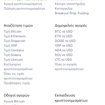
Αγορά κρυπτονομίσματος
Κέντρο υποστήριξης
Πώληση κρυπτονομισμάτων
Καταγγελία
Breakout Prop Trading
Αναζήτηση τιμών
Δημοφιλείς αγορές
Τιμή Βitcoin
BTC σε USD
Τιμή Ethereum
ETH σε USD
Τιμή Dogecoin
DOGE σε USD
Τιμή XRP
XRP σε USD
Τιμή Cardano
ADA σε USD
Τιμή Solana
SOL σε USD
Τιμή Litecoin
LTC σε USD
Κατηγορίες
Όλες οι αγορές
κρυτπονομισμάτων
κρυπτονομισμάτων
Όλες τις τιμές
κρυπτονομισμάτων
Προβλέψεις τιμής
Οδηγοί αγορών
Εκπαίδευση
κρυπτονομισμάτων
Αγορά Bitcoin