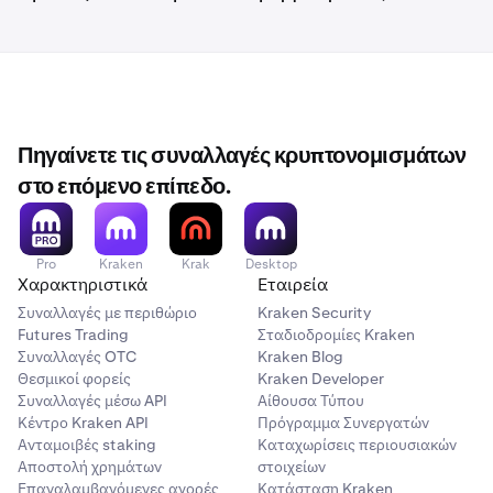
συνολική
αξία του λογαριασμού σας να εμφανίζεται
κάτω από ένα προεπιλεγμένο νόμισμα, αλλά αυτό θα
μπορούσε να είναι ένας συνδυασμός αρκετών
διαφορετικών περιουσιακών στοιχείων, τα οποία
μπορείτε να αποσύρετε μόνο μεμονωμένα.
Ένα
παράδειγμα είναι αν έχετε τόσο Bitcoin (BTC) όσο και
Πηγαίνετε τις συναλλαγές κρυπτονομισμάτων
Ethereum (ETH) στον λογαριασμό σας, δεν μπορείτε να
στο επόμενο επίπεδο.
αποσύρετε το συνολικό ποσό σε μία ανάληψη Litecoin
(LTC).
Λύση
:
ανταλλάξτε τα υπόλοιπά σας
στο νόμισμα που
Pro
Kraken
Krak
Desktop
θέλετε να κάνετε ανάληψη.
Χαρακτηριστικά
Εταιρεία
Συναλλαγές με περιθώριο
Kraken Security
Futures Trading
Σταδιοδρομίες Kraken
Συναλλαγές OTC
Kraken Blog
Θεσμικοί φορείς
Kraken Developer
Συναλλαγές μέσω API
Αίθουσα Τύπου
Κέντρο Kraken API
Πρόγραμμα Συνεργατών
Ανταμοιβές staking
Καταχωρίσεις περιουσιακών
Αποστολή χρημάτων
στοιχείων
Επαναλαμβανόμενες αγορές
Κατάσταση Kraken