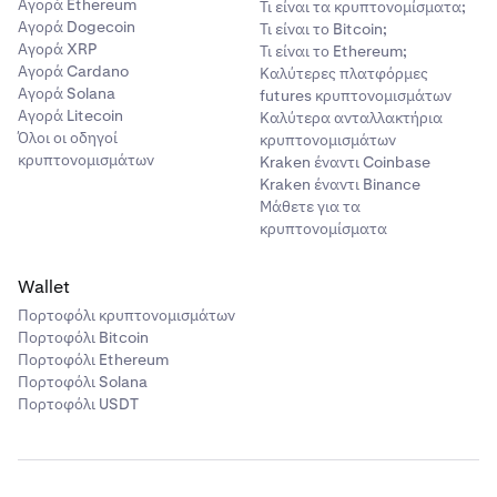
Αγορά Ethereum
Τι είναι τα κρυπτονομίσματα;
Αγορά Dogecoin
Τι είναι το Bitcoin;
Αγορά XRP
Τι είναι το Ethereum;
Αγορά Cardano
Καλύτερες πλατφόρμες
Αγορά Solana
futures κρυπτονομισμάτων
Αγορά Litecoin
Καλύτερα ανταλλακτήρια
Όλοι οι οδηγοί
κρυπτονομισμάτων
κρυπτονομισμάτων
Kraken έναντι Coinbase
Kraken έναντι Binance
Μάθετε για τα
κρυπτονομίσματα
Wallet
Πορτοφόλι κρυπτονομισμάτων
Πορτοφόλι Bitcoin
Πορτοφόλι Ethereum
Πορτοφόλι Solana
Πορτοφόλι USDT