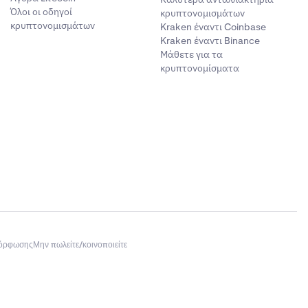
Όλοι οι οδηγοί
κρυπτονομισμάτων
κρυπτονομισμάτων
Kraken έναντι Coinbase
Kraken έναντι Binance
Μάθετε για τα
κρυπτονομίσματα
μόρφωσης
Μην πωλείτε/κοινοποιείτε