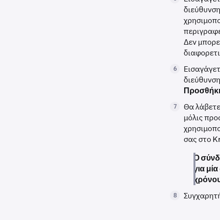
διεύθυνση
χρησιμοπο
περιγραφέ
Δεν μπορεί
διαφορετι
Εισαγάγετ
6
διεύθυνση
Προσθήκη
Θα λάβετε
7
μόλις προ
χρησιμοπο
σας στο K
Ο σύνδ
για μί
χρόνου
Συγχαρητή
8