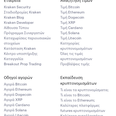
Εταιρεία
Αναζήτηση τιμών
Kraken Security
Τιμή Βitcoin
Σταδιοδρομίες Kraken
Τιμή Ethereum
Kraken Blog
Τιμή Dogecoin
Kraken Developer
Τιμή XRP
Αίθουσα Τύπου
Τιμή Cardano
Πρόγραμμα Συνεργατών
Τιμή Solana
Καταχωρίσεις περιουσιακών
Τιμή Litecoin
στοιχείων
Κατηγορίες
Κατάσταση Kraken
κρυτπονομισμάτων
Κέντρο υποστήριξης
Όλες τις τιμές
Καταγγελία
κρυπτονομισμάτων
Breakout Prop Trading
Προβλέψεις τιμής
Οδηγοί αγορών
Εκπαίδευση
κρυπτονομισμάτων
Αγορά Bitcoin
Αγορά Ethereum
Τι είναι τα κρυπτονομίσματα;
Αγορά Dogecoin
Τι είναι το Bitcoin;
Αγορά XRP
Τι είναι το Ethereum;
Αγορά Cardano
Καλύτερες πλατφόρμες
Αγορά Solana
futures κρυπτονομισμάτων
Αγορά Litecoin
Καλύτερα ανταλλακτήρια