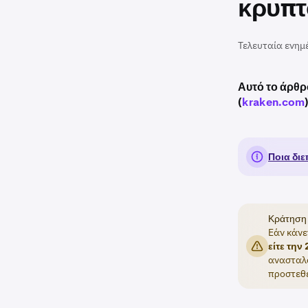
κρυπτ
Τελευταία ενημ
Αυτό το άρθρ
(
kraken.com
Ποια δι
Κράτηση
Εάν κάνε
είτε την
ανασταλο
προστεθε