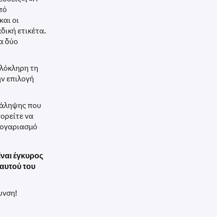
πό
και οι
δική ετικέτα.
ια δύο
λόκληρη τη
ην επιλογή
νάληψης που
ορείτε να
λογαριασμό
ίναι έγκυρος
 αυτού του
υνση!