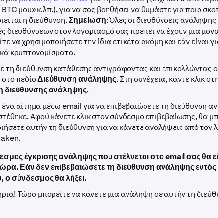
 BTC μου» κ.λπ.), για να σας βοηθήσει να θυμάστε για ποιο σκο
ιείται η διεύθυνση.
Σημείωση
: Όλες οι διευθύνσεις ανάληψης 
ς διευθύνσεων στον λογαριασμό σας πρέπει να έχουν μια μονα
τε να χρησιμοποιήσετε την ίδια ετικέτα ακόμη και εάν είναι γ
κά κρυπτονομίσματα.
ε τη διεύθυνση κατάθεσης αντιγράφοντας και επικολλώντας ο
 στο πεδίο
Διεύθυνση ανάληψης
. Στη συνέχεια, κάντε κλικ στ
 διεύθυνσης ανάληψης
.
 ένα αίτημα μέσω email για να επιβεβαιώσετε τη διεύθυνση α
στέθηκε. Αφού κάνετε κλικ στον σύνδεσμο επιβεβαίωσης, θα μπ
ιήσετε αυτήν τη διεύθυνση για να κάνετε αναλήψεις από τον 
raken.
εσμος έγκρισης ανάληψης που στέλνεται στο email σας θα ε
α ώρα. Εάν δεν επιβεβαιώσετε τη διεύθυνση ανάληψης εντός
, ο σύνδεσμος θα λήξει.
ρια! Τώρα μπορείτε να κάνετε μια ανάληψη σε αυτήν τη διεύθ