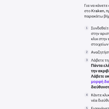
Για να κάνετε
στο Kraken, π
παρακάτω βή
Συνδεθείτ
1
στην αρισ
κλικ στην
στοιχείων
Αναζητήστ
2
Λάβετε τη
3
Πάντα ελέ
την ακριβ
Λάβετε υ
μορφή δι
διεύθυνσ
Κάντε κλι
4
νέα διεύθ
Εισαγάγετ
5