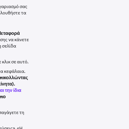
ογαριασμό σας
ολουθήστε τα
εταφορά
ίσης να κάνετε
 σελίδα
 κλικ σε αυτό.
τα κεφάλαια.
 επικολλώντας
ίνητα).
ι την ίδια
ύπο
ισαγάγετε τη
εύσεις», «Η