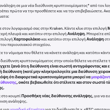
 ανάληψη σε μια νέα διεύθυνση κρυπτονομίσματος* από τον λ
ρέπει πρώτα να την προσθέσετε και να την επιβεβαιώσετε. Ακ
ματα:
ε στον λογαριασμό σας στην Kraken. Κάντε κλικ στην επιλογή
Μ
τερή πλευρά και κατόπιν στην επιλογή
Ανάληψη
. Μπορείτε επ
 επιλογή
Χαρτοφυλάκιο
και κατόπιν στην επιλογή
Ανάληψη
στη
 του περιουσιακού στοιχείου.
ε το νόμισμα που θέλετε να κάνετε ανάληψη και κατόπιν κάντε
 διεύθυνση κρυπτονομίσματος στην οποία θέλετε να στείλετε 
γχετε ξανά ότι η διεύθυνση είναι σωστή αντιγράφοντας και
ή διεύθυνση (ποτέ μην πληκτρολογείτε μια διεύθυνση χειροκ
πόψη ότι διαφορετικά κρυπτονομίσματα μπορεί να
μοιράζοντα
εύθυνσης
, οπότε βεβαιωθείτε ότι στέλνετε και στον σωστό τ
ης.
κ στο κουμπί
Προσθήκη νέας διεύθυνσης ανάληψης
, για να ε
υνση ανάληψης.
ε μια
μοναδική «Ετικέτα»
για τη διεύθυνση (π.χ. «BTC αποταμι