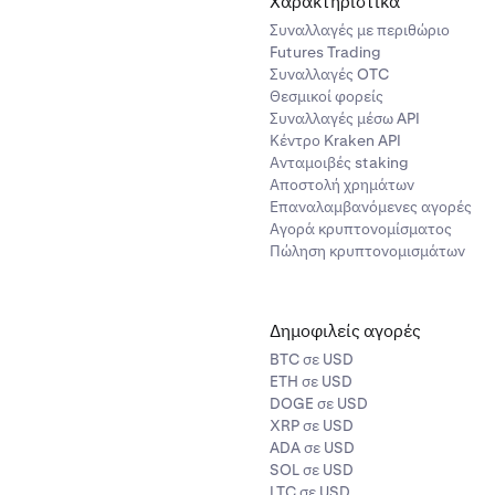
Χαρακτηριστικά
Συναλλαγές με περιθώριο
Futures Trading
Συναλλαγές OTC
Θεσμικοί φορείς
Συναλλαγές μέσω API
Κέντρο Kraken API
Ανταμοιβές staking
Αποστολή χρημάτων
Επαναλαμβανόμενες αγορές
Αγορά κρυπτονομίσματος
Πώληση κρυπτονομισμάτων
Δημοφιλείς αγορές
BTC σε USD
ETH σε USD
DOGE σε USD
XRP σε USD
ADA σε USD
SOL σε USD
LTC σε USD