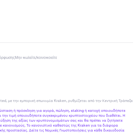
μόρφωσης
Μην πωλείτε/κοινοποιείτε
ited, με την εμπορική επωνυμία Kraken, ρυθμίζεται από την Κεντρική Τράπεζα
σύσταση ή πρόσκληση για αγορά, πώληση, staking ή κατοχή οποιουδήποτε
 την τιμή οποιουδήποτε συγκεκριμένου κρυπτοστοιχείου που διαθέτει. Η
ύξηση της αξίας των κρυπτονομισμάτων σας και θα πρέπει να ζητήσετε
ε κανονισμούς. Το κανονιστικό καθεστώς της Kraken για τα διάφορα
ής προστασίας. Δείτε τις Νομικές Γνωστοποιήσεις για κάθε δικαιοδοσία