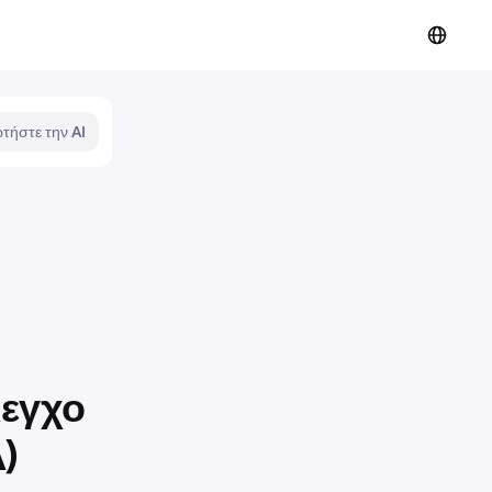
τήστε την AI
λεγχο
)