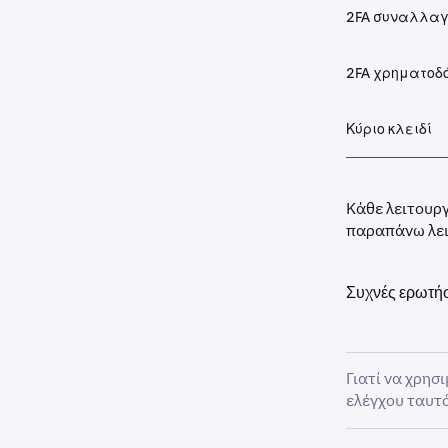
2FA συναλλα
2FA χρηματοδ
Κύριο κλειδί
Κάθε λειτουργ
παραπάνω λειτ
Συχνές ερωτήσ
Γιατί να χρησ
ελέγχου ταυτ