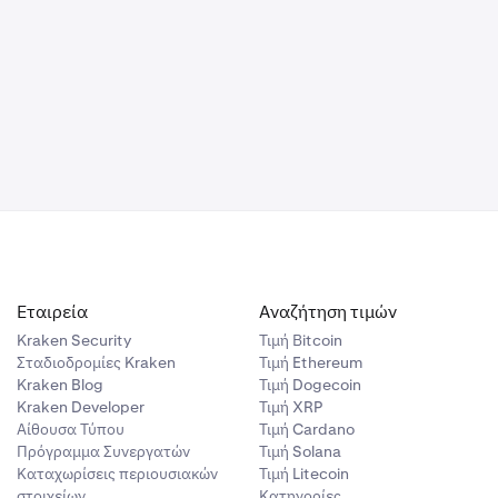
 τον ιστότοπο
νήκει.
 θα
το Κλειδί
ότοπου και
ορεί να
πληροφορίες
 πρόσβασης
 θα σας
ας στον
σφαλείας
προηγουμένως
όσβασης σε
ημένο ως 2FA
πεδο
βαση στον
Εταιρεία
Αναζήτηση τιμών
Kraken Security
Τιμή Βitcoin
Σταδιοδρομίες Kraken
Τιμή Ethereum
Kraken Blog
Τιμή Dogecoin
Kraken Developer
Τιμή XRP
Αίθουσα Τύπου
Τιμή Cardano
Πρόγραμμα Συνεργατών
Τιμή Solana
Καταχωρίσεις περιουσιακών
Τιμή Litecoin
στοιχείων
Κατηγορίες