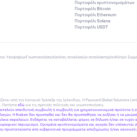
Πορτοφόλι κρυπτονομισμάτων
Πορτοφόλι Bitcoin
Πορτοφόλι Ethereum
Πορτοφόλι Solana
Πορτοφόλι USDT
του Υποψηφίων
Γνωστοποιήσεις
Κανόνες συναλλαγών ανταλλακτηρίου
Κέντρο Συμ
ίζεται από την Κεντρική Τράπεζα της Ιρλανδίας. Η Payward Global Solutions Lim
ία. Πατήστε
εδώ
για τις σχετικές πολιτικές και γνωστοποιήσεις.
αποτελούν επενδυτική συμβουλή ή συμβουλή για χρηματοοικονομικά προϊόντα ή 
αγών. Η Kraken δεν προσπαθεί και δεν θα προσπαθήσει να αυξήσει ή να μειώσει
εια κεφαλαίων. Ενδέχεται να καταβάλλεται φόρος σε δήλωση ή/και σε τυχόν α
γραφικοί περιορισμοί. Ορισμένα κρυπτονομίσματα και αγορές δεν υπόκεινται σ
 μην προστατεύεστε από κυβερνητικά προγράμματα αποζημίωσης ή/και κανονιστικ