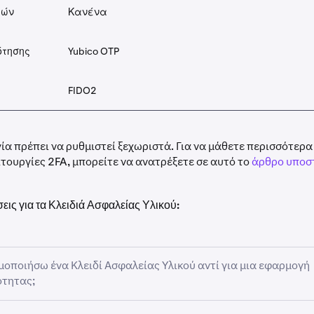
γών
Κανένα
ότησης
Yubico OTP
FIDO2
ία πρέπει να ρυθμιστεί ξεχωριστά. Για να μάθετε περισσότερα 
ουργίες 2FA, μπορείτε να ανατρέξετε σε αυτό το
άρθρο υποστ
εις για τα Κλειδιά Ασφαλείας Υλικού:
ιμοποιήσω ένα Κλειδί Ασφαλείας Υλικού αντί για μια εφαρμογή
ότητας;