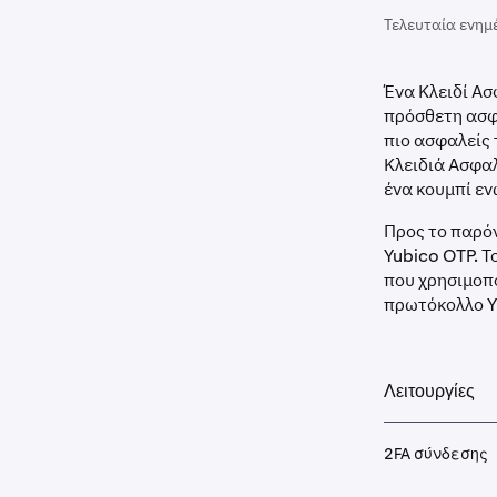
Τελευταία ενημ
Ένα Κλειδί Ασ
πρόσθετη ασφά
πιο ασφαλείς
Κλειδιά Ασφαλ
ένα κουμπί εν
Προς το παρόν
Yubico OTP. Τ
που χρησιμοπ
πρωτόκολλο Y
Λειτουργίες
2FA σύνδεσης