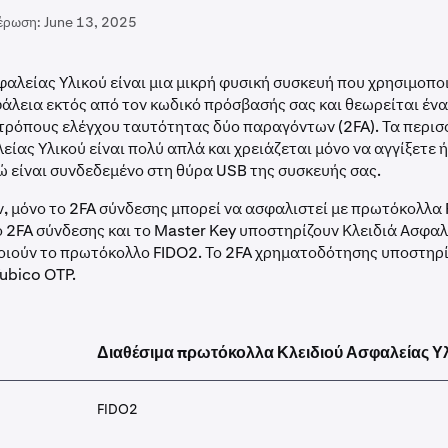
έρωση:
June 13, 2025
φαλείας Υλικού είναι μια μικρή φυσική συσκευή που χρησιμοποι
λεια εκτός από τον κωδικό πρόσβασής σας και θεωρείται ένα
 τρόπους ελέγχου ταυτότητας δύο παραγόντων (2FA). Τα περι
είας Υλικού είναι πολύ απλά και χρειάζεται μόνο να αγγίξετε 
ώ είναι συνδεδεμένο στη θύρα USB της συσκευής σας.
, μόνο το 2FA σύνδεσης μπορεί να ασφαλιστεί με πρωτόκολλα 
ο 2FA σύνδεσης και το Master Key υποστηρίζουν Κλειδιά Ασφαλ
οιούν το πρωτόκολλο FIDO2. Το 2FA χρηματοδότησης υποστηρί
ubico OTP.
Διαθέσιμα πρωτόκολλα Κλειδιού Ασφαλείας Υ
FIDO2