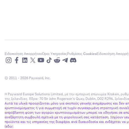
Ειδοποίηση Απορρήτου
Όροι Υπηρεσίας
Ρυθμίσεις Cookies
Ειδοποίηση Απορρή
© 2011 - 2026 Payward, Inc.
Η Payward Europe Solutions Limited, με την εμπορική επωνυμία Kraken, ρυθμ
της Ιρλανδίας. Έδρα: 70 Sir John Rogerson’s Quay, Dublin, D02 R296, Ιρλανδ
Αυτά τα υλικά προορίζονται μόνο για σκοπούς γενικής ενημέρωσης και δεν 
κρυπτονομίσματος ή για συμμετοχή σε τυχόν συγκεκριμένη στρατηγική συναλλ
απρόβλεπτη φύση των αγορών κρυπτονομισμάτων μπορεί να οδηγήσει σε απώλ
ανεξάρτητη συμβουλή σχετικά με τη φορολογική σας κατάσταση. Ισχύουν γεω
προϊόντα και τις υπηρεσίες της διαφέρει ανά δικαιοδοσία και ενδέχεται να
(
εδώ
).