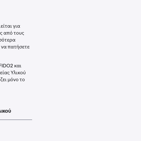
είται για
ς από τους
σσότερα
ή να πατήσετε
FIDO2 και
είας Υλικού
ζει μόνο το
λικού