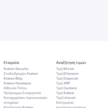
υτούς που
. Αυτό είναι
Εταιρεία
Αναζήτηση τιμών
Kraken Security
Τιμή Βitcoin
Σταδιοδρομίες Kraken
Τιμή Ethereum
Kraken Blog
Τιμή Dogecoin
Kraken Developer
Τιμή XRP
Αίθουσα Τύπου
Τιμή Cardano
Πρόγραμμα Συνεργατών
Τιμή Solana
Καταχωρίσεις περιουσιακών
Τιμή Litecoin
στοιχείων
Κατηγορίες
Κατάσταση Kraken
κρυτπονομισμάτων