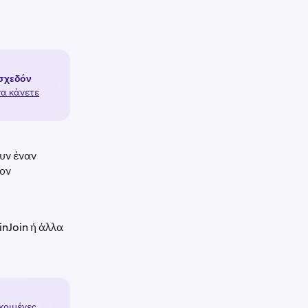
 σχεδόν
να κάνετε
υν έναν
τον
inJoin ή άλλα
κριμένες