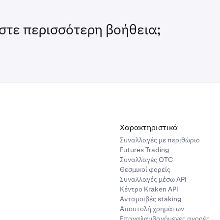
ερις επιβεβαιώσεις, κάτι που διαρκεί περίπου 40 λεπτά.
ές φορές μπορεί να χρειαστούν 30 ή ακόμα και 60 λεπτά για α
στε περισσότερη βοήθεια;
εις Bitcoin για να εξορύξουν ένα μόνο block (μία επιβεβαίωση)
γχου της Kraken.
Χαρακτηριστικά
Συναλλαγές με περιθώριο
Futures Trading
Συναλλαγές OTC
Θεσμικοί φορείς
Συναλλαγές μέσω API
Κέντρο Kraken API
Ανταμοιβές staking
Αποστολή χρημάτων
Επαναλαμβανόμενες αγορές