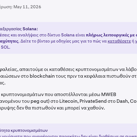
έρωση:
May 11, 2026
πεξεργασίας Solana:
έσεις και αναλήψεις στο δίκτυο Solana είναι
πλήρως λειτουργικές με
ταχύτητες
. Δείτε το βίντεο με οδηγίες μας για το πώς να
καταθέσετε
ή
SOL.
φαλείας, απαιτούμε οι καταθέσεις κρυπτονομισμάτων να λάβο
βαιώσεων στο blockchain τους πριν τα κεφάλαια πιστωθούν σ
ας.
ς κρυπτονομισμάτων που αποστέλλονται μέσω MWEB
νομένου του peg out) στο Litecoin, PrivateSend στο Dash, Co
ρυψης δεν θα πιστωθούν και μπορεί να χαθούν.
ότητα κρυπτονομισμάτων
 νομίσματα που αναφέρονται παρακάτω δεν είναι διαθέσιμα σε
συγκε