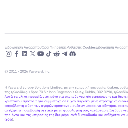
Ειδοποίηση Απορρήτου
Όροι Υπηρεσίας
Ρυθμίσεις Cookies
Ειδοποίηση Απορρή
© 2011 - 2026 Payward, Inc.
Η Payward Europe Solutions Limited, με την εμπορική επωνυμία Kraken, ρυθμ
της Ιρλανδίας. Έδρα: 70 Sir John Rogerson’s Quay, Dublin, D02 R296, Ιρλανδ
Αυτά τα υλικά προορίζονται μόνο για σκοπούς γενικής ενημέρωσης και δεν 
κρυπτονομίσματος ή για συμμετοχή σε τυχόν συγκεκριμένη στρατηγική συναλλ
απρόβλεπτη φύση των αγορών κρυπτονομισμάτων μπορεί να οδηγήσει σε απώλ
ανεξάρτητη συμβουλή σχετικά με τη φορολογική σας κατάσταση. Ισχύουν γεω
προϊόντα και τις υπηρεσίες της διαφέρει ανά δικαιοδοσία και ενδέχεται να
(
εδώ
).