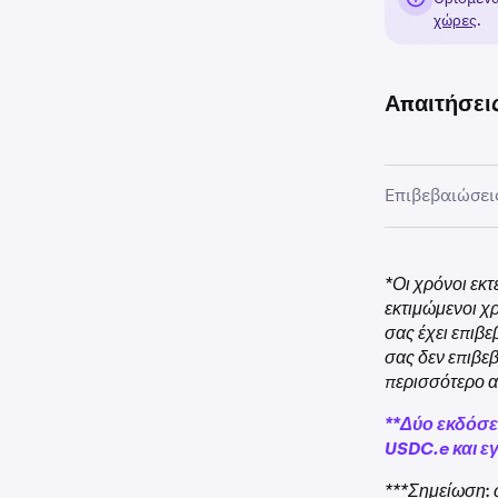
χώρες
.
Απαιτήσει
Επιβεβαιώσει
*Οι χρόνοι εκτ
εκτιμώμενοι χ
σας έχει επιβ
σας δεν επιβε
περισσότερο α
**Δύο εκδόσει
USDC.e και ε
***Σημείωση: 