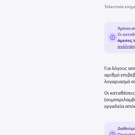
Τελευταία ενημ
Χρόνοι ε
Οι καταθ
άμεσες 
ανάληψη
Για λόγους ασ
αριθμό επιβε
λογαριασμό σ
Οι καταθέσει
(συμπεριλαμβα
εργαλεία απόκ
Διαθεσιμ
Ορισμένα