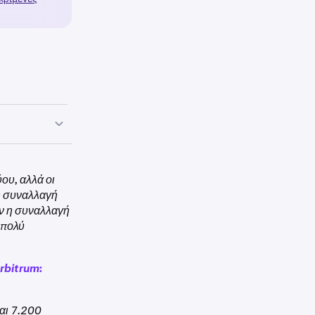
ου, αλλά οι
 η συναλλαγή
άν η συναλλαγή
 πολύ
rbitrum:
ται 7.200