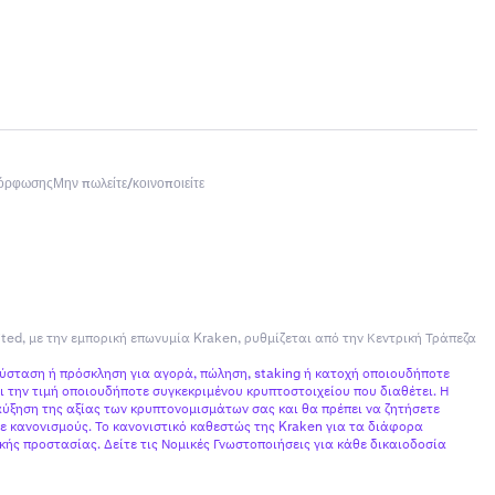
μόρφωσης
Μην πωλείτε/κοινοποιείτε
ited, με την εμπορική επωνυμία Kraken, ρυθμίζεται από την Κεντρική Τράπεζα
σύσταση ή πρόσκληση για αγορά, πώληση, staking ή κατοχή οποιουδήποτε
 την τιμή οποιουδήποτε συγκεκριμένου κρυπτοστοιχείου που διαθέτει. Η
ύξηση της αξίας των κρυπτονομισμάτων σας και θα πρέπει να ζητήσετε
ε κανονισμούς. Το κανονιστικό καθεστώς της Kraken για τα διάφορα
ής προστασίας. Δείτε τις Νομικές Γνωστοποιήσεις για κάθε δικαιοδοσία