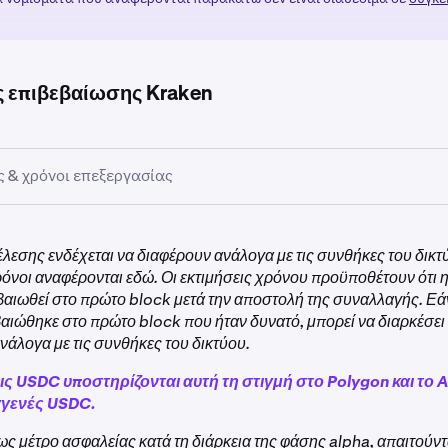
ς επιβεβαίωσης Kraken
ς & χρόνοι επεξεργασίας
έλεσης ενδέχεται να διαφέρουν ανάλογα με τις συνθήκες του δικτύ
ρόνοι αναφέρονται εδώ. Οι εκτιμήσεις χρόνου προϋποθέτουν ότι
εβαιωθεί στο πρώτο block μετά την αποστολή της συναλλαγής. Ε
βαιώθηκε στο πρώτο block που ήταν δυνατό, μπορεί να διαρκέσει
νάλογα με τις συνθήκες του δικτύου.
ς USDC υποστηρίζονται αυτή τη στιγμή στο Polygon και το A
γγενές USDC.
ως μέτρο ασφαλείας κατά τη διάρκεια της φάσης alpha, απαιτούν