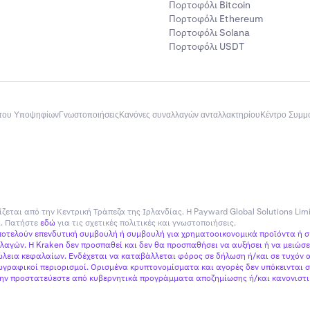
Πορτοφόλι Bitcoin
Πορτοφόλι Ethereum
Πορτοφόλι Solana
Πορτοφόλι USDT
του Υποψηφίων
Γνωστοποιήσεις
Κανόνες συναλλαγών ανταλλακτηρίου
Κέντρο Συμ
ίζεται από την Κεντρική Τράπεζα της Ιρλανδίας. Η Payward Global Solutions Lim
ία. Πατήστε
εδώ
για τις σχετικές πολιτικές και γνωστοποιήσεις.
αποτελούν επενδυτική συμβουλή ή συμβουλή για χρηματοοικονομικά προϊόντα ή 
αγών. Η Kraken δεν προσπαθεί και δεν θα προσπαθήσει να αυξήσει ή να μειώσει
εια κεφαλαίων. Ενδέχεται να καταβάλλεται φόρος σε δήλωση ή/και σε τυχόν α
γραφικοί περιορισμοί. Ορισμένα κρυπτονομίσματα και αγορές δεν υπόκεινται σ
 μην προστατεύεστε από κυβερνητικά προγράμματα αποζημίωσης ή/και κανονιστικ