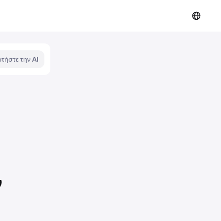
τήστε την AI
ν