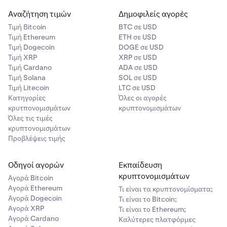
Αναζήτηση τιμών
Δημοφιλείς αγορές
Τιμή Βitcoin
BTC σε USD
Τιμή Ethereum
ETH σε USD
Τιμή Dogecoin
DOGE σε USD
Τιμή XRP
XRP σε USD
Τιμή Cardano
ADA σε USD
Τιμή Solana
SOL σε USD
Τιμή Litecoin
LTC σε USD
Κατηγορίες
Όλες οι αγορές
κρυτπονομισμάτων
κρυπτονομισμάτων
Όλες τις τιμές
κρυπτονομισμάτων
Προβλέψεις τιμής
Οδηγοί αγορών
Εκπαίδευση
κρυπτονομισμάτων
Αγορά Bitcoin
Αγορά Ethereum
Τι είναι τα κρυπτονομίσματα;
Αγορά Dogecoin
Τι είναι το Bitcoin;
Αγορά XRP
Τι είναι το Ethereum;
Αγορά Cardano
Καλύτερες πλατφόρμες