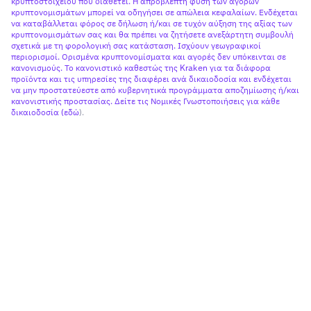
κρυπτοστοιχείου που διαθέτει. Η απρόβλεπτη φύση των αγορών
κρυπτονομισμάτων μπορεί να οδηγήσει σε απώλεια κεφαλαίων. Ενδέχεται
να καταβάλλεται φόρος σε δήλωση ή/και σε τυχόν αύξηση της αξίας των
κρυπτονομισμάτων σας και θα πρέπει να ζητήσετε ανεξάρτητη συμβουλή
σχετικά με τη φορολογική σας κατάσταση. Ισχύουν γεωγραφικοί
περιορισμοί. Ορισμένα κρυπτονομίσματα και αγορές δεν υπόκεινται σε
κανονισμούς. Το κανονιστικό καθεστώς της Kraken για τα διάφορα
προϊόντα και τις υπηρεσίες της διαφέρει ανά δικαιοδοσία και ενδέχεται
να μην προστατεύεστε από κυβερνητικά προγράμματα αποζημίωσης ή/και
κανονιστικής προστασίας. Δείτε τις Νομικές Γνωστοποιήσεις για κάθε
δικαιοδοσία (
εδώ
).