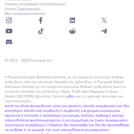
Κανόνες συναλλαγών ανταλλακτηρίου
Κέντρο Συμμόρφωσης
Μην πωλείτε/κοινοποιείτε
© 2011 - 2026 Payward, Inc.
Η Payward Europe Solutions Limited, με την εμπορική επωνυμία Kraken,
ρυθμίζεται από την Κεντρική Τράπεζα της Ιρλανδίας. Η Payward Global
Solutions Limited, με την εμπορική επωνυμία Kraken, ρυθμίζεται από την
Κεντρική Τράπεζα της Ιρλανδίας. Έδρα: 70 Sir John Rogerson’s Quay,
Dublin, D02 R296, Ιρλανδία. Πατήστε
εδώ
για τις σχετικές πολιτικές και
γνωστοποιήσεις.
Αυτά τα υλικά προορίζονται μόνο για σκοπούς γενικής ενημέρωσης και δεν
αποτελούν επενδυτική συμβουλή ή συμβουλή για χρηματοοικονομικά
προϊόντα ή σύσταση ή πρόσκληση για αγορά, πώληση, staking ή κατοχή
οποιουδήποτε κρυπτονομίσματος ή για συμμετοχή σε τυχόν συγκεκριμένη
στρατηγική συναλλαγών. Η Kraken δεν προσπαθεί και δεν θα προσπαθήσει
να αυξήσει ή να μειώσει την τιμή οποιουδήποτε συγκεκριμένου