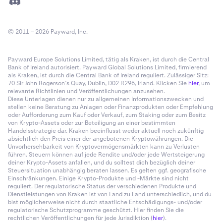
© 2011 – 2026 Payward, Inc.
Payward Europe Solutions Limited, tätig als Kraken, ist durch die Central
Bank of Ireland autorisiert. Payward Global Solutions Limited, firmierend
als Kraken, ist durch die Central Bank of Ireland reguliert. Zulässiger Sitz:
70 Sir John Rogerson’s Quay, Dublin, D02 R296, Irland. Klicken Sie
hier
, um
relevante Richtlinien und Veröffentlichungen anzusehen.
Diese Unterlagen dienen nur zu allgemeinen Informationszwecken und
stellen keine Beratung zu Anlagen oder Finanzprodukten oder Empfehlung
oder Aufforderung zum Kauf oder Verkauf, zum Staking oder zum Besitz
von Krypto-Assets oder zur Beteiligung an einer bestimmten
Handelsstrategie dar. Kraken beeinflusst weder aktuell noch zukünftig
absichtlich den Preis einer der angebotenen Kryptowährungen. Die
Unvorhersehbarkeit von Kryptovermögensmärkten kann zu Verlusten
führen. Steuern können auf jede Rendite und/oder jede Wertsteigerung
deiner Krypto-Assets anfallen, und du solltest dich bezüglich deiner
Steuersituation unabhängig beraten lassen. Es gelten ggf. geografische
Einschränkungen. Einige Krypto-Produkte und -Märkte sind nicht
reguliert. Der regulatorische Status der verschiedenen Produkte und
Dienstleistungen von Kraken ist von Land zu Land unterschiedlich, und du
bist möglicherweise nicht durch staatliche Entschädigungs- und/oder
regulatorische Schutzprogramme geschützt. Hier finden Sie die
rechtlichen Veröffentlichungen für jede Jurisdiktion (
hier
).