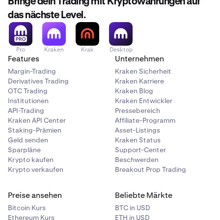
Bringe dein Trading mit Kryptowährungen auf
das nächste Level.
Pro
Kraken
Krak
Desktop
Features
Unternehmen
Margin-Trading
Kraken Sicherheit
Derivatives Trading
Kraken Karriere
OTC Trading
Kraken Blog
Institutionen
Kraken Entwickler
API-Trading
Pressebereich
Kraken API Center
Affiliate-Programm
Staking-Prämien
Asset-Listings
Geld senden
Kraken Status
Sparpläne
Support-Center
Krypto kaufen
Beschwerden
Krypto verkaufen
Breakout Prop Trading
Preise ansehen
Beliebte Märkte
Bitcoin Kurs
BTC in USD
Ethereum Kurs
ETH in USD