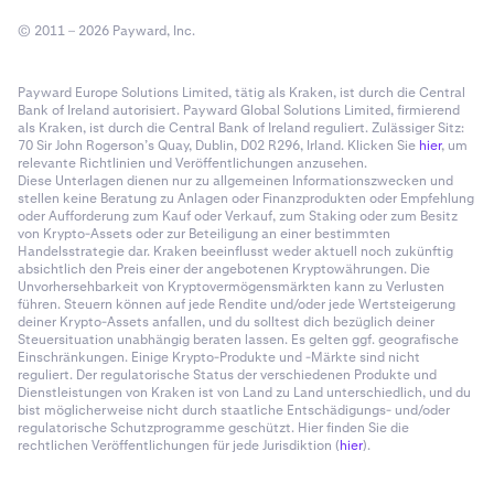
© 2011 – 2026 Payward, Inc.
Payward Europe Solutions Limited, tätig als Kraken, ist durch die Central
Bank of Ireland autorisiert. Payward Global Solutions Limited, firmierend
als Kraken, ist durch die Central Bank of Ireland reguliert. Zulässiger Sitz:
70 Sir John Rogerson’s Quay, Dublin, D02 R296, Irland. Klicken Sie
hier
, um
relevante Richtlinien und Veröffentlichungen anzusehen.
Diese Unterlagen dienen nur zu allgemeinen Informationszwecken und
stellen keine Beratung zu Anlagen oder Finanzprodukten oder Empfehlung
oder Aufforderung zum Kauf oder Verkauf, zum Staking oder zum Besitz
von Krypto-Assets oder zur Beteiligung an einer bestimmten
Handelsstrategie dar. Kraken beeinflusst weder aktuell noch zukünftig
absichtlich den Preis einer der angebotenen Kryptowährungen. Die
Unvorhersehbarkeit von Kryptovermögensmärkten kann zu Verlusten
führen. Steuern können auf jede Rendite und/oder jede Wertsteigerung
deiner Krypto-Assets anfallen, und du solltest dich bezüglich deiner
Steuersituation unabhängig beraten lassen. Es gelten ggf. geografische
Einschränkungen. Einige Krypto-Produkte und -Märkte sind nicht
reguliert. Der regulatorische Status der verschiedenen Produkte und
Dienstleistungen von Kraken ist von Land zu Land unterschiedlich, und du
bist möglicherweise nicht durch staatliche Entschädigungs- und/oder
regulatorische Schutzprogramme geschützt. Hier finden Sie die
rechtlichen Veröffentlichungen für jede Jurisdiktion (
hier
).