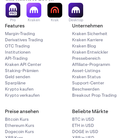
Pro
Kraken
Krak
Desktop
Features
Unternehmen
Margin-Trading
Kraken Sicherheit
Derivatives Trading
Kraken Karriere
OTC Trading
Kraken Blog
Institutionen
Kraken Entwickler
API-Trading
Pressebereich
Kraken API Center
Affiliate-Programm
Staking-Prämien
Asset-Listings
Geld senden
Kraken Status
Sparpläne
Support-Center
Krypto kaufen
Beschwerden
Krypto verkaufen
Breakout Prop Trading
Preise ansehen
Beliebte Märkte
Bitcoin Kurs
BTC in USD
Ethereum Kurs
ETH in USD
Dogecoin Kurs
DOGE in USD
XRP Kurs
XRP in USD