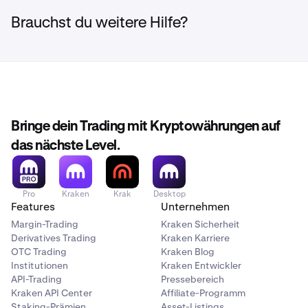
Brauchst du weitere Hilfe?
Bringe dein Trading mit Kryptowährungen auf
das nächste Level.
Wähle dein Asset:
Suche in der Suchleiste nach dem
2
Pro
Kraken
Krak
Desktop
Features
Unternehmen
xStock, den du traden möchtest.
Denke daran, dass
zurzeit nur
bestimmte xStocks
als xStocks Perps
Margin-Trading
Kraken Sicherheit
verfügbar sind.
Derivatives Trading
Kraken Karriere
OTC Trading
Kraken Blog
Institutionen
Kraken Entwickler
API-Trading
Pressebereich
Kraken API Center
Affiliate-Programm
Staking-Prämien
Asset-Listings