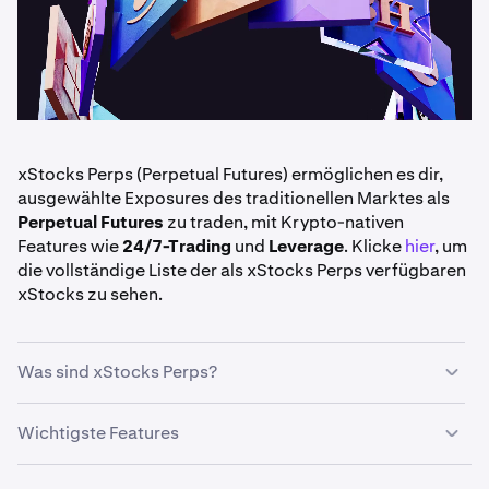
xStocks Perps (Perpetual Futures) ermöglichen es dir,
ausgewählte Exposures des traditionellen Marktes als
Perpetual Futures
zu traden, mit Krypto-nativen
Features wie
24/7-Trading
und
Leverage
. Klicke
hier
, um
die vollständige Liste der als xStocks Perps verfügbaren
xStocks zu sehen.
Was sind xStocks Perps?
xStocks Perps sind
Perpetual-Futures-Kontrakte
, die
Wichtigste Features
den Preis bestimmter wichtiger Markt-Benchmarks
verfolgen, wie zum Beispiel:
24/7-Trading