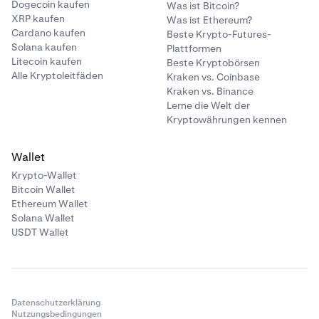
Dogecoin kaufen
Was ist Bitcoin?
Hebelbetrag.
XRP kaufen
Was ist Ethereum?
Cardano kaufen
Beste Krypto-Futures-
Solana kaufen
Plattformen
Litecoin kaufen
Beste Kryptobörsen
Alle Kryptoleitfäden
Kraken vs. Coinbase
Kraken vs. Binance
Lerne die Welt der
Kryptowährungen kennen
Wallet
Lege Risikooptionen fest:
Wenn erforderlich, kannst
5
Krypto-Wallet
du die Einstellungen für
max. Gewinn
und
max.
Bitcoin Wallet
Verlust
bearbeiten.
Ethereum Wallet
Solana Wallet
USDT Wallet
Datenschutzerklärung
Nutzungsbedingungen