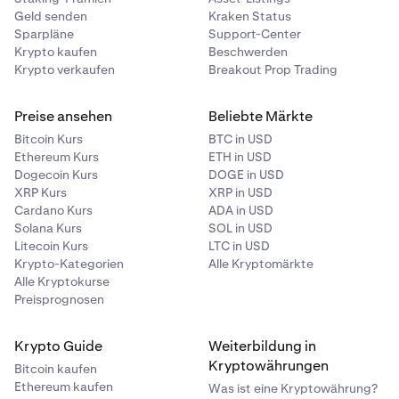
Geld senden
Kraken Status
Sparpläne
Support-Center
Krypto kaufen
Beschwerden
Krypto verkaufen
Breakout Prop Trading
Preise ansehen
Beliebte Märkte
Bitcoin Kurs
BTC in USD
Ethereum Kurs
ETH in USD
Dogecoin Kurs
DOGE in USD
Wähle eine Richtung:
Wähle
Preisanstieg
, wenn du
XRP Kurs
XRP in USD
3
Cardano Kurs
ADA in USD
denkst, dass der Preis steigen wird. Wähle
Solana Kurs
SOL in USD
Preisrückgang
, wenn du denkst, dass der Preis fallen
Litecoin Kurs
LTC in USD
wird.
Krypto-Kategorien
Alle Kryptomärkte
Alle Kryptokurse
Preisprognosen
Krypto Guide
Weiterbildung in
Gib deinen Betrag ein und passe deinen Leverage
4
Kryptowährungen
Bitcoin kaufen
an:
Deine Positionsgröße entspricht dem
Ethereum kaufen
Was ist eine Kryptowährung?
eingegebenen Wert multipliziert mit dem