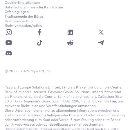
Cookie-Einstellungen
Datenschutzhinweis für Kandidaten
Offenlegungen
Tradingregeln der Börse
Compliance-Hub
Nicht verkaufen/teilen
Prüfe deinen Trade und führe ihn aus:
Bestätige
6
deine Einstellungen und eröffne den Trade.
© 2011 – 2026 Payward, Inc.
Payward Europe Solutions Limited, tätig als Kraken, ist durch die Central
Bank of Ireland autorisiert. Payward Global Solutions Limited, firmierend
als Kraken, ist durch die Central Bank of Ireland reguliert. Zulässiger Sitz:
70 Sir John Rogerson’s Quay, Dublin, D02 R296, Irland. Klicken Sie
hier
, um
relevante Richtlinien und Veröffentlichungen anzusehen.
Diese Unterlagen dienen nur zu allgemeinen Informationszwecken und
stellen keine Beratung zu Anlagen oder Finanzprodukten oder Empfehlung
oder Aufforderung zum Kauf oder Verkauf, zum Staking oder zum Besitz
von Krypto-Assets oder zur Beteiligung an einer bestimmten
Handelsstrategie dar. Kraken beeinflusst weder aktuell noch zukünftig