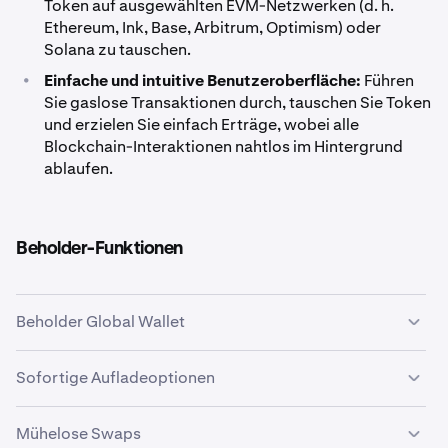
Token auf ausgewählten EVM-Netzwerken (d. h.
Ethereum, Ink, Base, Arbitrum, Optimism) oder
Solana zu tauschen.
•
Einfache und intuitive Benutzeroberfläche:
Führen
Sie gaslose Transaktionen durch, tauschen Sie Token
und erzielen Sie einfach Erträge, wobei alle
Blockchain-Interaktionen nahtlos im Hintergrund
ablaufen.
Beholder-Funktionen
Beholder Global Wallet
Ihr Beholder Global Wallet ermöglicht es Ihnen, Ihre
Sofortige Aufladeoptionen
digitalen Vermögenswerte sicher zu halten, zu verwalten
und zu nutzen. Nach der Erstellung können Sie dieses
Das Aufladen Ihres Beholder Global Wallet ist einfach
Mühelose Swaps
Wallet über verschiedene dezentrale Anwendungen wie
und schnell. Zu den Optionen gehören: