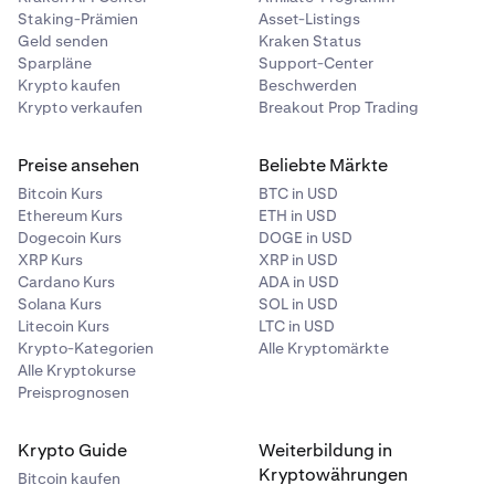
Staking-Prämien
Asset-Listings
Geld senden
Kraken Status
Sparpläne
Support-Center
Krypto kaufen
Beschwerden
Krypto verkaufen
Breakout Prop Trading
Preise ansehen
Beliebte Märkte
Bitcoin Kurs
BTC in USD
Ethereum Kurs
ETH in USD
Dogecoin Kurs
DOGE in USD
XRP Kurs
XRP in USD
Cardano Kurs
ADA in USD
Solana Kurs
SOL in USD
Litecoin Kurs
LTC in USD
Krypto-Kategorien
Alle Kryptomärkte
Alle Kryptokurse
Preisprognosen
Krypto Guide
Weiterbildung in
Kryptowährungen
Bitcoin kaufen