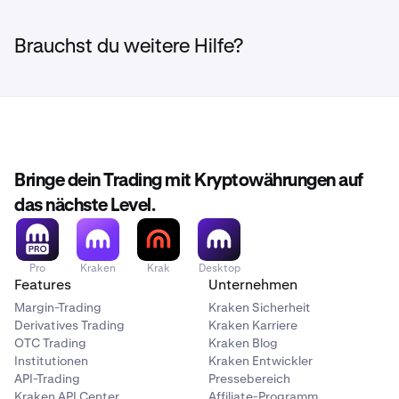
eine Alternative für Kunden, die planbare Kreditkosten,
mehr Kontrolle über den Hebel und die Möglichkeit
Brauchst du weitere Hilfe?
suchen, Kapital über eine einzelne Trading-Position
hinaus einzusetzen.
Für zinssensitive Trader bietet Kraken Flexline geringere
effektive Kreditkosten – ohne langfristige Bestände
aufgeben zu müssen.
Bringe dein Trading mit Kryptowährungen auf
das nächste Level.
Pro
Kraken
Krak
Desktop
Features
Unternehmen
Margin-Trading
Kraken Sicherheit
Derivatives Trading
Kraken Karriere
OTC Trading
Kraken Blog
Institutionen
Kraken Entwickler
API-Trading
Pressebereich
Kraken API Center
Affiliate-Programm