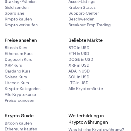
Staking-Prämien
Asset-Listings
Geld senden
Kraken Status
Sparpläne
Support-Center
Krypto kaufen
Beschwerden
Krypto verkaufen
Breakout Prop Trading
Preise ansehen
Beliebte Märkte
Bitcoin Kurs
BTC in USD
Ethereum Kurs
ETH in USD
Dogecoin Kurs
DOGE in USD
XRP Kurs
XRP in USD
Cardano Kurs
ADA in USD
Solana Kurs
SOL in USD
Litecoin Kurs
LTC in USD
Krypto-Kategorien
Alle Kryptomärkte
Alle Kryptokurse
Preisprognosen
Krypto Guide
Weiterbildung in
Kryptowährungen
Bitcoin kaufen
Ethereum kaufen
Was ist eine Kryptowährung?