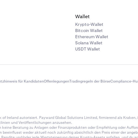
Wallet
Krypto-Wallet
Bitcoin Wallet
Ethereum Wallet
Solana Wallet
USDT Wallet
tzhinweis für Kandidaten
Offenlegungen
Tradingregeln der Börse
Compliance-Hu
of Ireland autorisiert. Payward Global Solutions Limited, firmierend als Kraken, is
tlinien und Veröffentlichungen anzusehen.
n keine Beratung zu Anlagen oder Finanzprodukten oder Empfehlung oder Auffor
en beeinflusst weder aktuell noch zukünftig absichtlich den Preis einer der an
endite und/oder jede Wertsteigerung deiner Krypto-Assets anfallen, und du soll