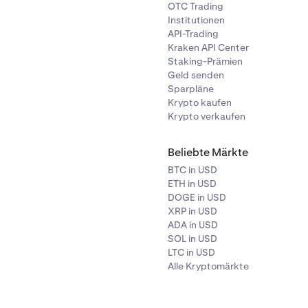
OTC Trading
Institutionen
API-Trading
Kraken API Center
Staking-Prämien
Geld senden
Sparpläne
Krypto kaufen
Krypto verkaufen
Beliebte Märkte
BTC in USD
ETH in USD
DOGE in USD
XRP in USD
ADA in USD
SOL in USD
LTC in USD
Alle Kryptomärkte