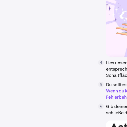
Lies unse
4
entsprech
Schaltflä
Du solltes
5
Wenn du ke
Fehlerbe
Gib deine
6
schließe d