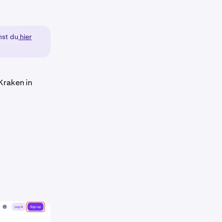
nst du
hier
 Kraken in