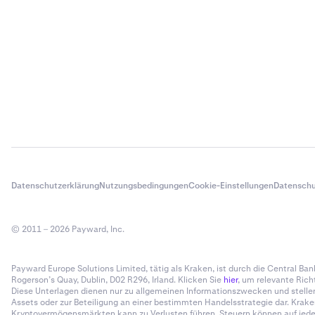
Datenschutzerklärung
Nutzungsbedingungen
Cookie-Einstellungen
Datenschu
© 2011 – 2026 Payward, Inc.
Payward Europe Solutions Limited, tätig als Kraken, ist durch die Central Bank 
Rogerson’s Quay, Dublin, D02 R296, Irland. Klicken Sie
hier
, um relevante Rich
Diese Unterlagen dienen nur zu allgemeinen Informationszwecken und stelle
Assets oder zur Beteiligung an einer bestimmten Handelsstrategie dar. Krak
Kryptovermögensmärkten kann zu Verlusten führen. Steuern können auf jede R