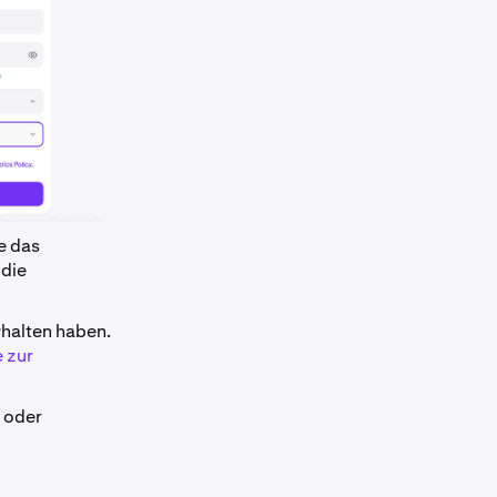
e das
 die
rhalten haben.
e zur
 oder