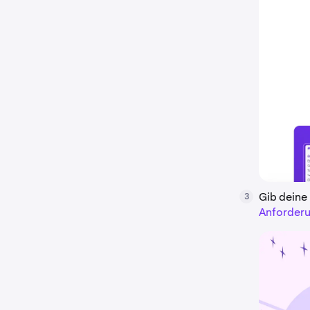
Gib deine
3
Anforder