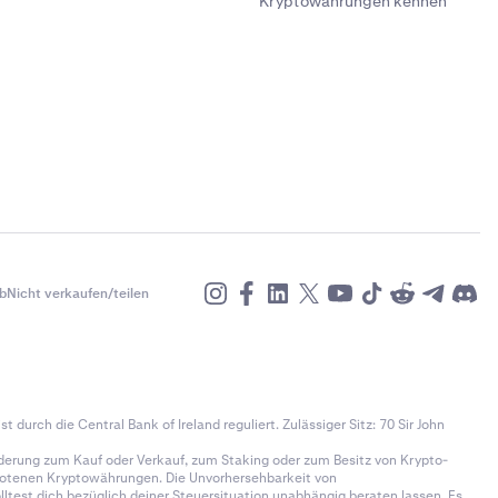
Kryptowährungen kennen
b
Nicht verkaufen/teilen
t durch die Central Bank of Ireland reguliert. Zulässiger Sitz: 70 Sir John
derung zum Kauf oder Verkauf, zum Staking oder zum Besitz von Krypto-
gebotenen Kryptowährungen. Die Unvorhersehbarkeit von
test dich bezüglich deiner Steuersituation unabhängig beraten lassen. Es