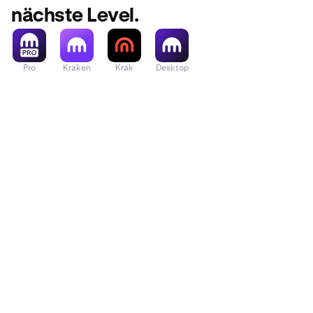
nächste Level.
Pro
Kraken
Krak
Desktop