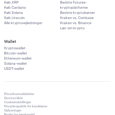
Køb XRP
Bedste Futures-
Køb Cardano
kryptoplatforme
Køb Solana
Bedste kryptobørser
Køb Litecoin
Kraken vs. Coinbase
Alle kryptovejledninger
Kraken vs. Binance
Lær om krypto
Wallet
Kryptowallet
Bitcoin-wallet
Ethereum-wallet
Solana-wallet
USDT-wallet
Privatlivsmeddelelse
Servicevilkår
Cookieindstillinger
Privatlivspolitik for kandidater
Oplysninger
Regler for børshandel