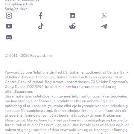
Compliance Hub
Sælg/del ikke
© 2011 - 2026 Payward, Inc.
Payward Europe Solutions Limited t/a Kraken er godkendt af Central Bank
of Ireland. Payward Global Solutions Limited t/a Kraken er godkendt af
Central Bank of Ireland. Registreret kontoradresse: 70 Sir John Rogerson’s
Quay, Dublin, D02 R296, Ireland. Klik
her
for relaterede politikker og
offentliggørelser.
Disse materialer indeholder kun generel information og er ikke rådgivning
om investering eller finansielle produkter eller en anbefaling eller
opfordring til at købe, sælge, stake eller eje kryptoaktiver eller indlade sig
i en specifik handelsstrategi. Kraken arbejder ikke nu eller i fremtiden på
at øge eller forringe prisen på et bestemt kryptoaktiv, som Kraken gør
tilgængeligt. Markederne for kryptoaktiver er uforudsigelige og kan derfor
føre til tab af midler. Det er muligt, at du skal betale skat af afkast og/eller
enhver stigning i værdien af dine kryptoaktiver, og du bør søge uafhængig