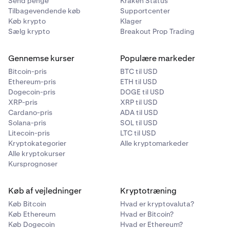
Send penge
Kraken Status
Tilbagevendende køb
Supportcenter
Køb krypto
Klager
Sælg krypto
Breakout Prop Trading
Gennemse kurser
Populære markeder
Bitcoin-pris
BTC til USD
Ethereum-pris
ETH til USD
Dogecoin-pris
DOGE til USD
XRP-pris
XRP til USD
Cardano-pris
ADA til USD
Solana-pris
SOL til USD
Litecoin-pris
LTC til USD
Kryptokategorier
Alle kryptomarkeder
Alle kryptokurser
Kursprognoser
Køb af vejledninger
Kryptotræning
Køb Bitcoin
Hvad er kryptovaluta?
Køb Ethereum
Hvad er Bitcoin?
Køb Dogecoin
Hvad er Ethereum?