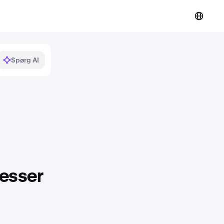
Spørg AI
resser