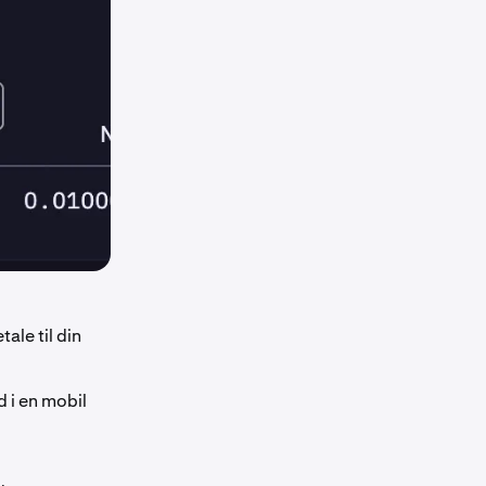
ale til din
 i en mobil