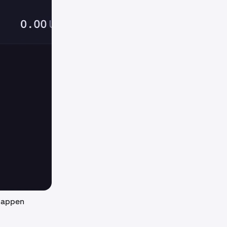
knappen