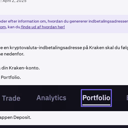
:
April 2, 2025
leder efter information om, hvordan du genererer indbetalingsadresse
com
, kan du
finde ud af hvordan her!
re en kryptovaluta-indbetalingsadresse på Kraken skal du føl
ne nedenfor.
å din Kraken-konto.
 Portfolio.
nappen Deposit.