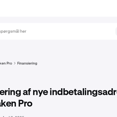
ken Pro
Finansiering
ring af nye indbetalingsad
aken Pro