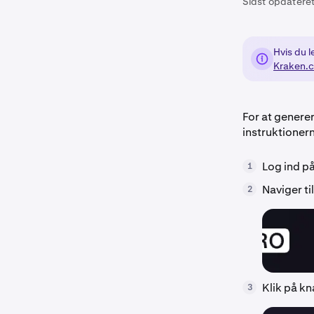
Sidst opdateret
Hvis du 
Kraken.
For at genere
instruktioner
Log ind p
1
Naviger til
2
Klik på k
3