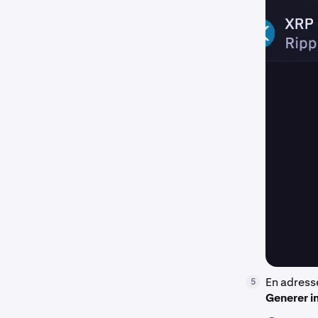
En adresse
5
Generer i