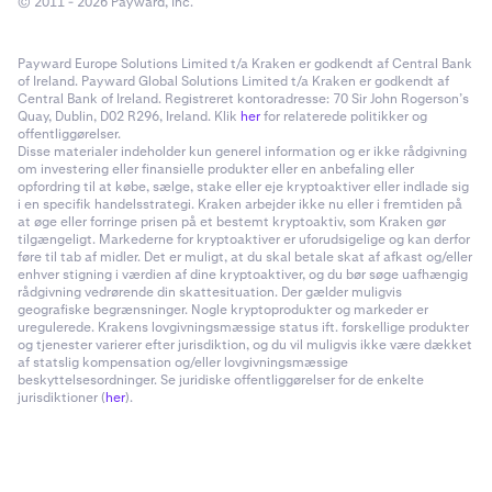
© 2011 - 2026 Payward, Inc.
Payward Europe Solutions Limited t/a Kraken er godkendt af Central Bank
of Ireland. Payward Global Solutions Limited t/a Kraken er godkendt af
Central Bank of Ireland. Registreret kontoradresse: 70 Sir John Rogerson’s
Quay, Dublin, D02 R296, Ireland. Klik
her
for relaterede politikker og
offentliggørelser.
Disse materialer indeholder kun generel information og er ikke rådgivning
om investering eller finansielle produkter eller en anbefaling eller
opfordring til at købe, sælge, stake eller eje kryptoaktiver eller indlade sig
i en specifik handelsstrategi. Kraken arbejder ikke nu eller i fremtiden på
at øge eller forringe prisen på et bestemt kryptoaktiv, som Kraken gør
tilgængeligt. Markederne for kryptoaktiver er uforudsigelige og kan derfor
føre til tab af midler. Det er muligt, at du skal betale skat af afkast og/eller
enhver stigning i værdien af dine kryptoaktiver, og du bør søge uafhængig
rådgivning vedrørende din skattesituation. Der gælder muligvis
geografiske begrænsninger. Nogle kryptoprodukter og markeder er
uregulerede. Krakens lovgivningsmæssige status ift. forskellige produkter
og tjenester varierer efter jurisdiktion, og du vil muligvis ikke være dækket
af statslig kompensation og/eller lovgivningsmæssige
beskyttelsesordninger. Se juridiske offentliggørelser for de enkelte
jurisdiktioner (
her
).