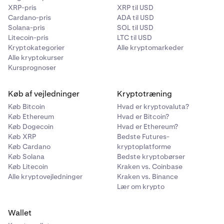
XRP-pris
XRP til USD
Cardano-pris
ADA til USD
Solana-pris
SOL til USD
Litecoin-pris
LTC til USD
Kryptokategorier
Alle kryptomarkeder
Alle kryptokurser
Kursprognoser
Køb af vejledninger
Kryptotræning
Køb Bitcoin
Hvad er kryptovaluta?
Køb Ethereum
Hvad er Bitcoin?
Køb Dogecoin
Hvad er Ethereum?
Køb XRP
Bedste Futures-
Køb Cardano
kryptoplatforme
Køb Solana
Bedste kryptobørser
Køb Litecoin
Kraken vs. Coinbase
Alle kryptovejledninger
Kraken vs. Binance
Lær om krypto
Wallet