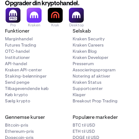
Opgrader din kryptohandel.
Pro
Kraken
Krak
Desktop
Funktioner
Selskab
Marginhandel
Kraken Security
Futures Trading
Kraken Careers
OTC-handel
Kraken Blog
Institutioner
Kraken Developer
API-handel
Presserum
Kraken API-center
Associeringsprogram
Staking-belønninger
Notering af aktiver
Send penge
Kraken Status
Tilbagevendende køb
Supportcenter
Køb krypto
Klager
Sælg krypto
Breakout Prop Trading
Gennemse kurser
Populære markeder
Bitcoin-pris
BTC til USD
Ethereum-pris
ETH til USD
Dogecoin-pris
DOGE til USD