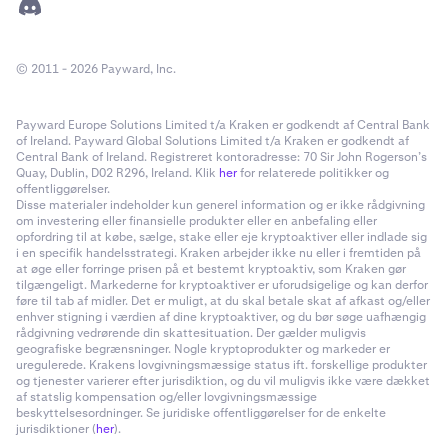
© 2011 - 2026 Payward, Inc.
Payward Europe Solutions Limited t/a Kraken er godkendt af Central Bank
of Ireland. Payward Global Solutions Limited t/a Kraken er godkendt af
Central Bank of Ireland. Registreret kontoradresse: 70 Sir John Rogerson’s
Quay, Dublin, D02 R296, Ireland. Klik
her
for relaterede politikker og
offentliggørelser.
Disse materialer indeholder kun generel information og er ikke rådgivning
om investering eller finansielle produkter eller en anbefaling eller
opfordring til at købe, sælge, stake eller eje kryptoaktiver eller indlade sig
i en specifik handelsstrategi. Kraken arbejder ikke nu eller i fremtiden på
at øge eller forringe prisen på et bestemt kryptoaktiv, som Kraken gør
tilgængeligt. Markederne for kryptoaktiver er uforudsigelige og kan derfor
føre til tab af midler. Det er muligt, at du skal betale skat af afkast og/eller
enhver stigning i værdien af dine kryptoaktiver, og du bør søge uafhængig
rådgivning vedrørende din skattesituation. Der gælder muligvis
geografiske begrænsninger. Nogle kryptoprodukter og markeder er
uregulerede. Krakens lovgivningsmæssige status ift. forskellige produkter
og tjenester varierer efter jurisdiktion, og du vil muligvis ikke være dækket
af statslig kompensation og/eller lovgivningsmæssige
beskyttelsesordninger. Se juridiske offentliggørelser for de enkelte
jurisdiktioner (
her
).