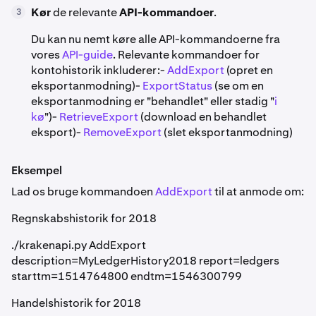
Kør
de relevante
API-kommandoer
.
3
Du kan nu nemt køre alle API-kommandoerne fra
vores
API-guide
. Relevante kommandoer for
kontohistorik inkluderer:-
AddExport
(opret en
eksportanmodning)-
ExportStatus
(se om en
eksportanmodning er "behandlet" eller stadig "
i
kø
")-
RetrieveExport
(download en behandlet
eksport)-
RemoveExport
(slet eksportanmodning)
Eksempel
Lad os bruge kommandoen
AddExport
til at anmode om:
Regnskabshistorik for 2018
./krakenapi.py AddExport
description=MyLedgerHistory2018 report=ledgers
starttm=1514764800 endtm=1546300799
Handelshistorik for 2018