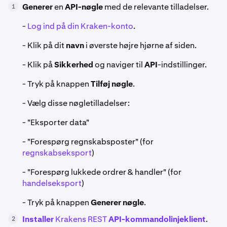
Generer
en
API-nøgle
med de relevante tilladelser.
1
-
Log ind på din Kraken-konto
.
- Klik på dit
navn
i øverste højre hjørne af siden.
- Klik på
Sikkerhed
og naviger til
API
-indstillinger.
- Tryk på knappen
Tilføj nøgle
.
- Vælg disse nøgletilladelser:
- "Eksporter data"
- "Forespørg regnskabsposter" (for
regnskabseksport
)
- "Forespørg lukkede ordrer & handler" (for
handelseksport
)
- Tryk på knappen
Generer nøgle
.
Installer
Krakens REST
API-kommandolinjeklient
.
2