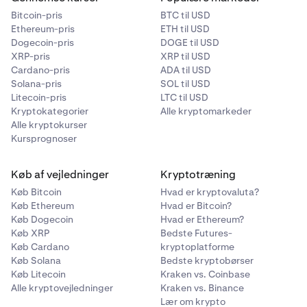
Bitcoin-pris
BTC til USD
Ethereum-pris
ETH til USD
Dogecoin-pris
DOGE til USD
XRP-pris
XRP til USD
Cardano-pris
ADA til USD
Solana-pris
SOL til USD
Litecoin-pris
LTC til USD
Kryptokategorier
Alle kryptomarkeder
Alle kryptokurser
Kursprognoser
Køb af vejledninger
Kryptotræning
Køb Bitcoin
Hvad er kryptovaluta?
Køb Ethereum
Hvad er Bitcoin?
Køb Dogecoin
Hvad er Ethereum?
Køb XRP
Bedste Futures-
Køb Cardano
kryptoplatforme
Køb Solana
Bedste kryptobørser
Køb Litecoin
Kraken vs. Coinbase
Alle kryptovejledninger
Kraken vs. Binance
Lær om krypto