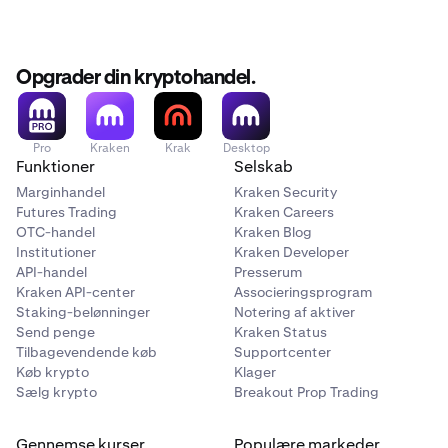
Opgrader din kryptohandel.
Pro
Kraken
Krak
Desktop
Funktioner
Selskab
Marginhandel
Kraken Security
Futures Trading
Kraken Careers
OTC-handel
Kraken Blog
Institutioner
Kraken Developer
API-handel
Presserum
Kraken API-center
Associeringsprogram
Staking-belønninger
Notering af aktiver
Send penge
Kraken Status
Tilbagevendende køb
Supportcenter
Køb krypto
Klager
Sælg krypto
Breakout Prop Trading
Gennemse kurser
Populære markeder