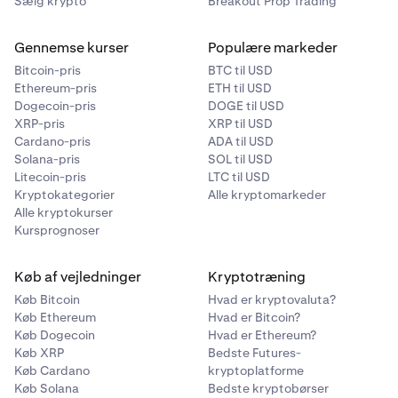
Sælg krypto
Breakout Prop Trading
Gennemse kurser
Populære markeder
Bitcoin-pris
BTC til USD
Ethereum-pris
ETH til USD
Dogecoin-pris
DOGE til USD
XRP-pris
XRP til USD
Cardano-pris
ADA til USD
Solana-pris
SOL til USD
Litecoin-pris
LTC til USD
Kryptokategorier
Alle kryptomarkeder
Alle kryptokurser
Kursprognoser
Køb af vejledninger
Kryptotræning
Køb Bitcoin
Hvad er kryptovaluta?
Køb Ethereum
Hvad er Bitcoin?
Køb Dogecoin
Hvad er Ethereum?
Køb XRP
Bedste Futures-
Køb Cardano
kryptoplatforme
Køb Solana
Bedste kryptobørser