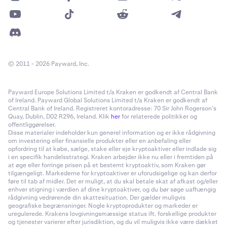
© 2011 - 2026 Payward, Inc.
Payward Europe Solutions Limited t/a Kraken er godkendt af Central Bank
of Ireland. Payward Global Solutions Limited t/a Kraken er godkendt af
Central Bank of Ireland. Registreret kontoradresse: 70 Sir John Rogerson’s
Quay, Dublin, D02 R296, Ireland. Klik
her
for relaterede politikker og
offentliggørelser.
Disse materialer indeholder kun generel information og er ikke rådgivning
om investering eller finansielle produkter eller en anbefaling eller
opfordring til at købe, sælge, stake eller eje kryptoaktiver eller indlade sig
i en specifik handelsstrategi. Kraken arbejder ikke nu eller i fremtiden på
at øge eller forringe prisen på et bestemt kryptoaktiv, som Kraken gør
tilgængeligt. Markederne for kryptoaktiver er uforudsigelige og kan derfor
føre til tab af midler. Det er muligt, at du skal betale skat af afkast og/eller
enhver stigning i værdien af dine kryptoaktiver, og du bør søge uafhængig
rådgivning vedrørende din skattesituation. Der gælder muligvis
geografiske begrænsninger. Nogle kryptoprodukter og markeder er
uregulerede. Krakens lovgivningsmæssige status ift. forskellige produkter
og tjenester varierer efter jurisdiktion, og du vil muligvis ikke være dækket