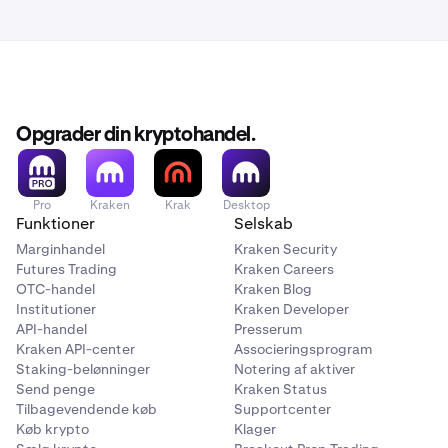
Opgrader din kryptohandel.
Pro
Kraken
Krak
Desktop
Funktioner
Selskab
Marginhandel
Kraken Security
Futures Trading
Kraken Careers
OTC-handel
Kraken Blog
Institutioner
Kraken Developer
API-handel
Presserum
Kraken API-center
Associeringsprogram
Staking-belønninger
Notering af aktiver
Send penge
Kraken Status
Tilbagevendende køb
Supportcenter
Køb krypto
Klager