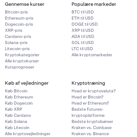
Bemærk
: Hvis du har valgt Unified Wallet, vil dine Multi-
Gennemse kurser
Populære markeder
M-saldi blive flyttet til din Main wallet, og collateral vil
Bitcoin-pris
BTC til USD
blive delt mellem Spot Margin- og Multi-M-positioner.
Ethereum-pris
ETH til USD
Dogecoin-pris
DOGE til USD
XRP-pris
XRP til USD
Cardano-pris
ADA til USD
Solana-pris
SOL til USD
Litecoin-pris
LTC til USD
Kryptokategorier
Alle kryptomarkeder
Alle kryptokurser
Hovedvisning:
Kursprognoser
Køb af vejledninger
Kryptotræning
Køb Bitcoin
Hvad er kryptovaluta?
Køb Ethereum
Hvad er Bitcoin?
Køb Dogecoin
Hvad er Ethereum?
Køb XRP
Bedste Futures-
Køb Cardano
kryptoplatforme
Køb Solana
Bedste kryptobørser
Køb Litecoin
Kraken vs. Coinbase
Alle kryptovejledninger
Kraken vs. Binance