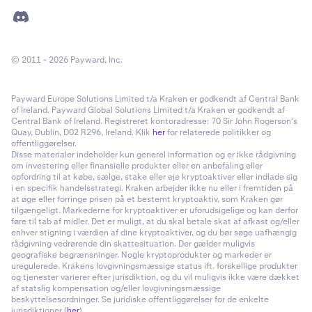
© 2011 - 2026 Payward, Inc.
Payward Europe Solutions Limited t/a Kraken er godkendt af Central Bank
of Ireland. Payward Global Solutions Limited t/a Kraken er godkendt af
Central Bank of Ireland. Registreret kontoradresse: 70 Sir John Rogerson’s
Quay, Dublin, D02 R296, Ireland. Klik
her
for relaterede politikker og
offentliggørelser.
Disse materialer indeholder kun generel information og er ikke rådgivning
om investering eller finansielle produkter eller en anbefaling eller
opfordring til at købe, sælge, stake eller eje kryptoaktiver eller indlade sig
i en specifik handelsstrategi. Kraken arbejder ikke nu eller i fremtiden på
at øge eller forringe prisen på et bestemt kryptoaktiv, som Kraken gør
tilgængeligt. Markederne for kryptoaktiver er uforudsigelige og kan derfor
føre til tab af midler. Det er muligt, at du skal betale skat af afkast og/eller
enhver stigning i værdien af dine kryptoaktiver, og du bør søge uafhængig
rådgivning vedrørende din skattesituation. Der gælder muligvis
geografiske begrænsninger. Nogle kryptoprodukter og markeder er
uregulerede. Krakens lovgivningsmæssige status ift. forskellige produkter
og tjenester varierer efter jurisdiktion, og du vil muligvis ikke være dækket
af statslig kompensation og/eller lovgivningsmæssige
beskyttelsesordninger. Se juridiske offentliggørelser for de enkelte
jurisdiktioner (
her
).