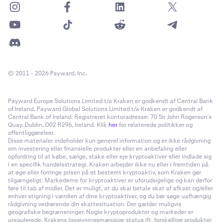
© 2011 - 2026 Payward, Inc.
Payward Europe Solutions Limited t/a Kraken er godkendt af Central Bank
of Ireland. Payward Global Solutions Limited t/a Kraken er godkendt af
Central Bank of Ireland. Registreret kontoradresse: 70 Sir John Rogerson’s
Quay, Dublin, D02 R296, Ireland. Klik
her
for relaterede politikker og
offentliggørelser.
Disse materialer indeholder kun generel information og er ikke rådgivning
om investering eller finansielle produkter eller en anbefaling eller
opfordring til at købe, sælge, stake eller eje kryptoaktiver eller indlade sig
i en specifik handelsstrategi. Kraken arbejder ikke nu eller i fremtiden på
at øge eller forringe prisen på et bestemt kryptoaktiv, som Kraken gør
tilgængeligt. Markederne for kryptoaktiver er uforudsigelige og kan derfor
føre til tab af midler. Det er muligt, at du skal betale skat af afkast og/eller
enhver stigning i værdien af dine kryptoaktiver, og du bør søge uafhængig
rådgivning vedrørende din skattesituation. Der gælder muligvis
geografiske begrænsninger. Nogle kryptoprodukter og markeder er
uregulerede. Krakens lovgivningsmæssige status ift. forskellige produkter