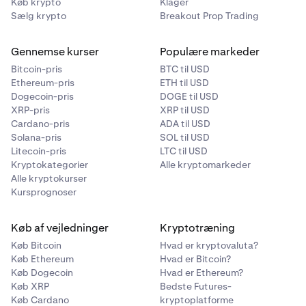
Køb krypto
Klager
Sælg krypto
Breakout Prop Trading
Gennemse kurser
Populære markeder
Bitcoin-pris
BTC til USD
Ethereum-pris
ETH til USD
Dogecoin-pris
DOGE til USD
XRP-pris
XRP til USD
Cardano-pris
ADA til USD
Solana-pris
SOL til USD
Litecoin-pris
LTC til USD
Kryptokategorier
Alle kryptomarkeder
Alle kryptokurser
Kursprognoser
Køb af vejledninger
Kryptotræning
Køb Bitcoin
Hvad er kryptovaluta?
Køb Ethereum
Hvad er Bitcoin?
Køb Dogecoin
Hvad er Ethereum?
Køb XRP
Bedste Futures-
Køb Cardano
kryptoplatforme