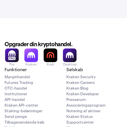
Opgrader din kryptohandel.
Pro
Kraken
Krak
Desktop
Funktioner
Selskab
Marginhandel
Kraken Security
Futures Trading
Kraken Careers
OTC-handel
Kraken Blog
Institutioner
Kraken Developer
API-handel
Presserum
Kraken API-center
Associeringsprogram
Staking-belønninger
Notering af aktiver
Send penge
Kraken Status
Tilbagevendende køb
Supportcenter