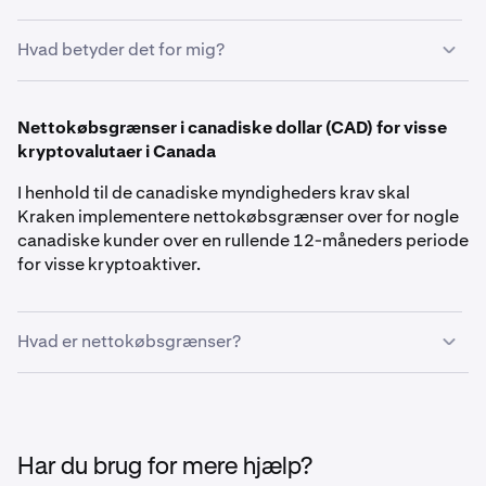
Hvad betyder det for mig?
Canadiske kunder kan downloade et kontoudtog hver
måned med oplysninger om aktiviteten på deres Kraken-
Nettokøbsgrænser i canadiske dollar (CAD) for visse
konto i den foregående måned. Disse kontoudtog er
kryptovalutaer i Canada
tilgængelige direkte gennem din konto og hjælper med
I henhold til de canadiske myndigheders krav skal
at sikre tydelig og konsekvent dokumentation.
Kraken implementere nettokøbsgrænser over for nogle
canadiske kunder over en rullende 12-måneders periode
for visse kryptoaktiver.
Hvad er nettokøbsgrænser?
Alle kunder der bor i canadiske provinser og territorier,
med undtagelse af Alberta, British Columbia, Manitoba,
Quebec og Saskatchewan, vil få pålagt følgende
nettokøbsgrænser på køb af visse kryptoaktiver:
Har du brug for mere hjælp?