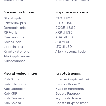
Gennemse kurser
Populære markeder
Bitcoin-pris
BTC til USD
Ethereum-pris
ETH til USD
Dogecoin-pris
DOGE til USD
XRP-pris
XRP til USD
Cardano-pris
ADA til USD
Solana-pris
SOL til USD
Litecoin-pris
LTC til USD
Kryptokategorier
Alle kryptomarkeder
Alle kryptokurser
Kursprognoser
Køb af vejledninger
Kryptotræning
Køb Bitcoin
Hvad er kryptovaluta?
Køb Ethereum
Hvad er Bitcoin?
Køb Dogecoin
Hvad er Ethereum?
Køb XRP
Bedste Futures-
Køb Cardano
kryptoplatforme
Køb Solana
Bedste kryptobørser