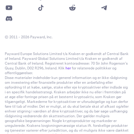
© 2011 - 2026 Payward, Inc.
Payward Europe Solutions Limited t/a Kraken er godkendt af Central Bank
of Ireland. Payward Global Solutions Limited t/a Kraken er godkendt af
Central Bank of Ireland. Registreret kontoradresse: 70 Sir John Rogerson’s
Quay, Dublin, D02 R296, Ireland. Klik
her
for relaterede politikker og
offentliggørelser.
Disse materialer indeholder kun generel information og er ikke rådgivning
om investering eller finansielle produkter eller en anbefaling eller
opfordring til at købe, sælge, stake eller eje kryptoaktiver eller indlade sig
i en specifik handelsstrategi. Kraken arbejder ikke nu eller i fremtiden på
at øge eller forringe prisen på et bestemt kryptoaktiv, som Kraken gør
tilgængeligt. Markederne for kryptoaktiver er uforudsigelige og kan derfor
føre til tab af midler. Det er muligt, at du skal betale skat af afkast og/eller
enhver stigning i værdien af dine kryptoaktiver, og du bør søge uafhængig
rådgivning vedrørende din skattesituation. Der gælder muligvis
geografiske begrænsninger. Nogle kryptoprodukter og markeder er
uregulerede. Krakens lovgivningsmæssige status ift. forskellige produkter
og tjenester varierer efter jurisdiktion, og du vil muligvis ikke være dækket