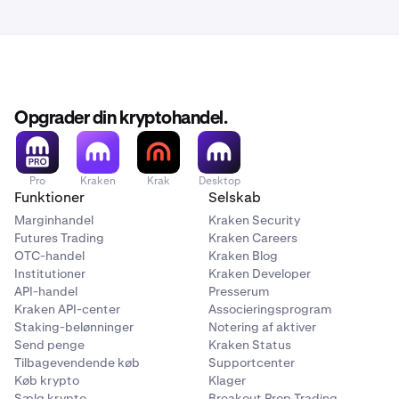
•
Tilladte kunder (Permitted Clients) og akkrediterede
investorer
vil ikke få pålagt nettokøbsgrænser.
•
Alle andre kunder vil få begrænset deres køb til et
nettokøbsbeløb på 30.000 CAD i en rullende 12-
Opgrader din kryptohandel.
måneders periode.
•
Berettigede investorer vil få begrænset deres køb til
et nettokøbsbeløb på 100.000 CAD i en rullende 12-
Pro
Kraken
Krak
Desktop
måneders periode.
Funktioner
Selskab
Marginhandel
For mere information om berettigede investorer
Kraken Security
klik
Futures Trading
Kraken Careers
her
.
OTC-handel
Kraken Blog
Institutioner
Kraken Developer
Der er ingen grænser på køb af Bitcoin (BTC), Bitcoin
API-handel
Presserum
Cash (BCH), Ether (ETH) og Litecoin (LTC).
Kraken API-center
Associeringsprogram
Staking-belønninger
Notering af aktiver
Send penge
Kraken Status
Tilbagevendende køb
Supportcenter
Køb krypto
Klager
Sælg krypto
Breakout Prop Trading