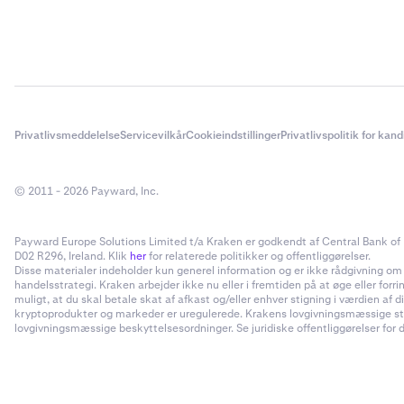
Privatlivsmeddelelse
Servicevilkår
Cookieindstillinger
Privatlivspolitik for kan
© 2011 - 2026 Payward, Inc.
Payward Europe Solutions Limited t/a Kraken er godkendt af Central Bank of I
D02 R296, Ireland. Klik
her
for relaterede politikker og offentliggørelser.
Disse materialer indeholder kun generel information og er ikke rådgivning om inv
handelsstrategi. Kraken arbejder ikke nu eller i fremtiden på at øge eller forr
muligt, at du skal betale skat af afkast og/eller enhver stigning i værdien a
kryptoprodukter og markeder er uregulerede. Krakens lovgivningsmæssige status
lovgivningsmæssige beskyttelsesordninger. Se juridiske offentliggørelser for d