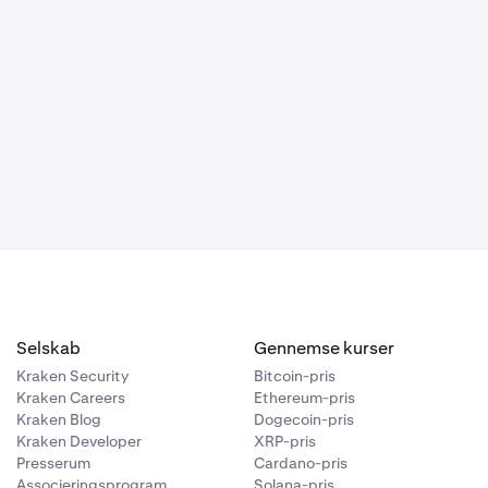
ore/små
liggør ikke
e, under
 som den skal
r
. Indtast de
adresse, der
o, du har
bekræfte
ceduren skal
ier den
Selskab
Gennemse kurser
Kraken Security
Bitcoin-pris
Kraken Careers
Ethereum-pris
Kraken Blog
Dogecoin-pris
Kraken Developer
XRP-pris
Presserum
Cardano-pris
. Klik
Associeringsprogram
Solana-pris