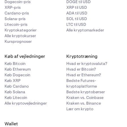
Dogecoin-pris
DOGE til USD
Kusama (KSM)
XRP-pris
XRP til USD
Cardano-pris
ADA til USD
✅
Solana-pris
SOL til USD
Litecoin-pris
LTC til USD
Kryptokategorier
Alle kryptomarkeder
NEAR Protocol (NEAR)
Alle kryptokurser
Kursprognoser
✅
Køb af vejledninger
Kryptotræning
Polygon (POL)
Køb Bitcoin
Hvad er kryptovaluta?
Køb Ethereum
Hvad er Bitcoin?
✅
Køb Dogecoin
Hvad er Ethereum?
Køb XRP
Bedste Futures-
Køb Cardano
kryptoplatforme
Secret Network (SCRT)
Køb Solana
Bedste kryptobørser
Køb Litecoin
Kraken vs. Coinbase
✅
Alle kryptovejledninger
Kraken vs. Binance
Lær om krypto
Sei Network (SEI)
Wallet