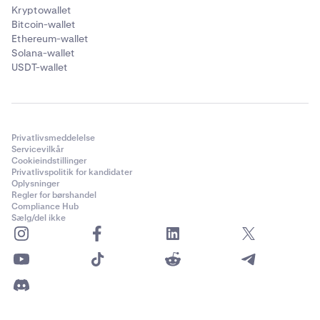
✅
Kryptowallet
Bitcoin-wallet
Ethereum-wallet
Solana (SOL)
Solana-wallet
USDT-wallet
✅
Celestia (TIA)
Privatlivsmeddelelse
✅
Servicevilkår
Cookieindstillinger
Privatlivspolitik for kandidater
Oplysninger
Tron (TRX)
Regler for børshandel
Compliance Hub
Sælg/del ikke
✅
Tezos (XTZ)
✅