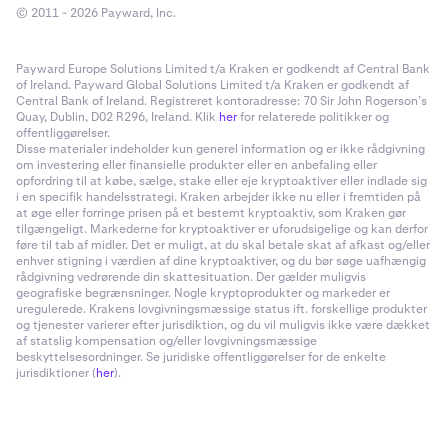
© 2011 - 2026 Payward, Inc.
Bemærk: Geografiske begrænsninger gælder for
tilgængelighed af aktiver og programmer – se
her
for
mere information.
Payward Europe Solutions Limited t/a Kraken er godkendt af Central Bank
of Ireland. Payward Global Solutions Limited t/a Kraken er godkendt af
Central Bank of Ireland. Registreret kontoradresse: 70 Sir John Rogerson’s
For aktivstickers henvises til vores
API-dokumentation
.
Quay, Dublin, D02 R296, Ireland. Klik
her
for relaterede politikker og
offentliggørelser.
Disse materialer indeholder kun generel information og er ikke rådgivning
Bonded Opt-in Rewards
om investering eller finansielle produkter eller en anbefaling eller
opfordring til at købe, sælge, stake eller eje kryptoaktiver eller indlade sig
i en specifik handelsstrategi. Kraken arbejder ikke nu eller i fremtiden på
at øge eller forringe prisen på et bestemt kryptoaktiv, som Kraken gør
Global Dollar Network (USDG)
tilgængeligt. Markederne for kryptoaktiver er uforudsigelige og kan derfor
føre til tab af midler. Det er muligt, at du skal betale skat af afkast og/eller
enhver stigning i værdien af dine kryptoaktiver, og du bør søge uafhængig
✅
rådgivning vedrørende din skattesituation. Der gælder muligvis
geografiske begrænsninger. Nogle kryptoprodukter og markeder er
uregulerede. Krakens lovgivningsmæssige status ift. forskellige produkter
og tjenester varierer efter jurisdiktion, og du vil muligvis ikke være dækket
USD Coin (USDC)
af statslig kompensation og/eller lovgivningsmæssige
beskyttelsesordninger. Se juridiske offentliggørelser for de enkelte
✅
jurisdiktioner (
her
).
Tether (USDT)