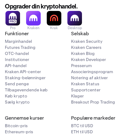
Opgrader din kryptohandel.
Flow (FLOW)
✅
Pro
Kraken
Krak
Desktop
Funktioner
Selskab
Marginhandel
Kraken Security
Futures Trading
Kraken Careers
The Graph (GRT)
OTC-handel
Kraken Blog
✅
Institutioner
Kraken Developer
API-handel
Presserum
Kraken API-center
Associeringsprogram
Staking-belønninger
Notering af aktiver
Injective (INJ)
Send penge
Kraken Status
✅
Tilbagevendende køb
Supportcenter
Køb krypto
Klager
Sælg krypto
Breakout Prop Trading
Kava (KAVA)
Gennemse kurser
Populære markeder
✅
Bitcoin-pris
BTC til USD
Ethereum-pris
ETH til USD