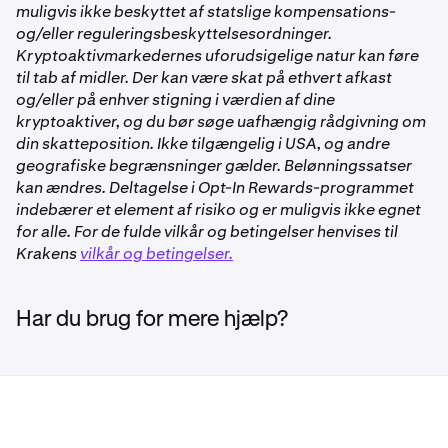
For yderligere information henvises til vores
Oversigt
muligvis ikke beskyttet af statslige kompensations-
marginniveau for marginhandel.
over Opt-In Rewards på Kraken
.
og/eller reguleringsbeskyttelsesordninger.
✅
Se
Oversigt over Staking på Kraken
for mere information
Kryptoaktivmarkedernes uforudsigelige natur kan føre
om staking.
til tab af midler. Der kan være skat på ethvert afkast
og/eller på enhver stigning i værdien af dine
Polkadot (DOT)
Bonded Opt-In Rewards
kryptoaktiver, og du bør søge uafhængig rådgivning om
✅
din skatteposition. Ikke tilgængelig i USA, og andre
Opt-In Rewards giver dig mulighed for at tjene ikke-
geografiske begrænsninger gælder. Belønningssatser
staking-belønninger på kvalificerede aktiver og ledige
kan ændres. Deltagelse i Opt-In Rewards-programmet
kontosaldi, du ellers opretholder på din Kraken-
Dymension (DYM)
indebærer et element af risiko og er muligvis ikke egnet
handelskonto.
for alle. For de fulde vilkår og betingelser henvises til
✅
Krakens
vilkår og betingelser.
Hvis du allokerer dine aktiver til et Bonded Opt-In
Rewards-produkt, vil dine aktiver være underlagt en
ventetid, efter du deallokerer dem, før de er tilgængelige
Ethereum (ETH)
Har du brug for mere hjælp?
for udbetaling eller handel.
✅
For Opt-In Rewards-produkter vil belønninger fortsætte
med at opbygges under unbonding-perioden.
Ethereum Restaking (ETH)
Se
Oversigt over Opt-In Rewards på Kraken
for mere
✅
information.