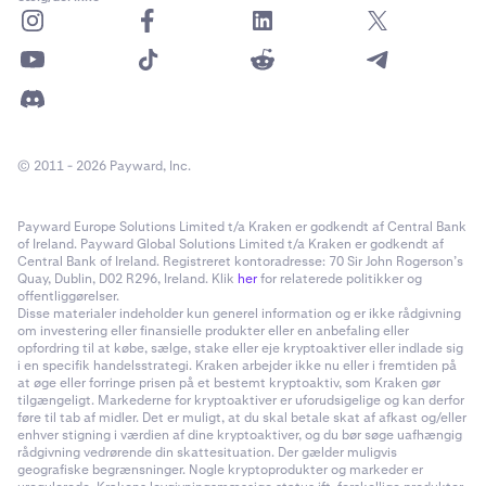
© 2011 - 2026 Payward, Inc.
Payward Europe Solutions Limited t/a Kraken er godkendt af Central Bank
of Ireland. Payward Global Solutions Limited t/a Kraken er godkendt af
Central Bank of Ireland. Registreret kontoradresse: 70 Sir John Rogerson’s
Quay, Dublin, D02 R296, Ireland. Klik
her
for relaterede politikker og
offentliggørelser.
Disse materialer indeholder kun generel information og er ikke rådgivning
om investering eller finansielle produkter eller en anbefaling eller
opfordring til at købe, sælge, stake eller eje kryptoaktiver eller indlade sig
i en specifik handelsstrategi. Kraken arbejder ikke nu eller i fremtiden på
at øge eller forringe prisen på et bestemt kryptoaktiv, som Kraken gør
tilgængeligt. Markederne for kryptoaktiver er uforudsigelige og kan derfor
føre til tab af midler. Det er muligt, at du skal betale skat af afkast og/eller
enhver stigning i værdien af dine kryptoaktiver, og du bør søge uafhængig
rådgivning vedrørende din skattesituation. Der gælder muligvis
geografiske begrænsninger. Nogle kryptoprodukter og markeder er