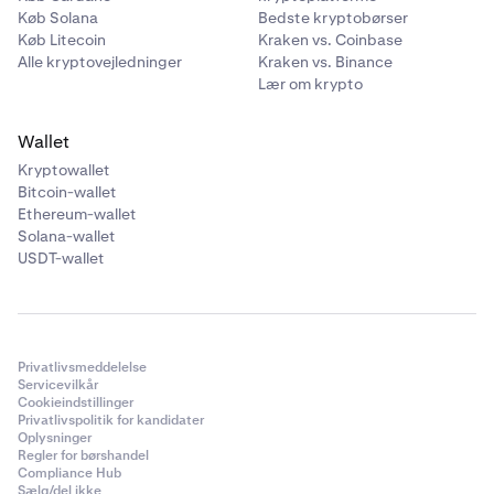
Køb Solana
Bedste kryptobørser
Køb Litecoin
Kraken vs. Coinbase
Alle kryptovejledninger
Kraken vs. Binance
Lær om krypto
Wallet
Kryptowallet
Bitcoin-wallet
Ethereum-wallet
Solana-wallet
USDT-wallet
Privatlivsmeddelelse
Servicevilkår
Cookieindstillinger
Privatlivspolitik for kandidater
Oplysninger
Regler for børshandel
Compliance Hub
Sælg/del ikke