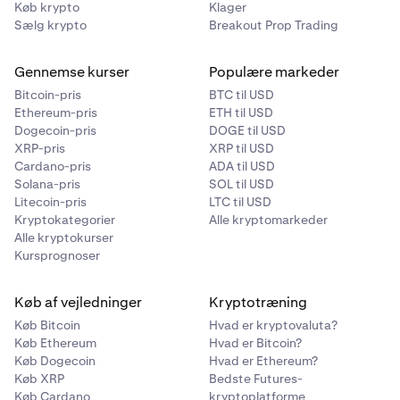
Køb krypto
Klager
Sælg krypto
Breakout Prop Trading
Gennemse kurser
Populære markeder
Bitcoin-pris
BTC til USD
Ethereum-pris
ETH til USD
Dogecoin-pris
DOGE til USD
XRP-pris
XRP til USD
Cardano-pris
ADA til USD
Solana-pris
SOL til USD
Litecoin-pris
LTC til USD
Kryptokategorier
Alle kryptomarkeder
Alle kryptokurser
Kursprognoser
Køb af vejledninger
Kryptotræning
Køb Bitcoin
Hvad er kryptovaluta?
Køb Ethereum
Hvad er Bitcoin?
Køb Dogecoin
Hvad er Ethereum?
Køb XRP
Bedste Futures-
Køb Cardano
kryptoplatforme