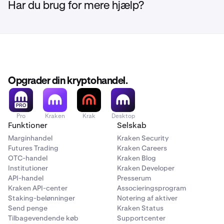
Har du brug for mere hjælp?
Opgrader din kryptohandel.
Pro
Kraken
Krak
Desktop
Funktioner
Selskab
Marginhandel
Kraken Security
Futures Trading
Kraken Careers
OTC-handel
Kraken Blog
Institutioner
Kraken Developer
API-handel
Presserum
Kraken API-center
Associeringsprogram
Staking-belønninger
Notering af aktiver
Send penge
Kraken Status
Tilbagevendende køb
Supportcenter