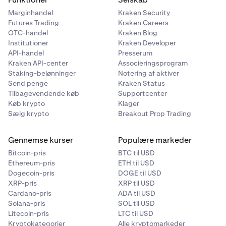
Marginhandel
Kraken Security
Futures Trading
Kraken Careers
OTC-handel
Kraken Blog
Institutioner
Kraken Developer
API-handel
Presserum
Kraken API-center
Associeringsprogram
Staking-belønninger
Notering af aktiver
Send penge
Kraken Status
Tilbagevendende køb
Supportcenter
Køb krypto
Klager
Sælg krypto
Breakout Prop Trading
Gennemse kurser
Populære markeder
Bitcoin-pris
BTC til USD
Ethereum-pris
ETH til USD
Dogecoin-pris
DOGE til USD
XRP-pris
XRP til USD
Cardano-pris
ADA til USD
Solana-pris
SOL til USD
Litecoin-pris
LTC til USD
Kryptokategorier
Alle kryptomarkeder