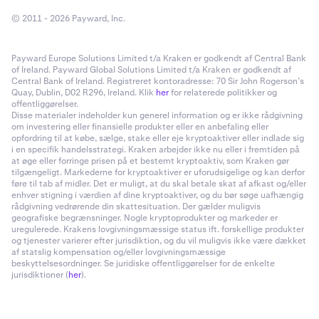
© 2011 - 2026 Payward, Inc.
Payward Europe Solutions Limited t/a Kraken er godkendt af Central Bank
of Ireland. Payward Global Solutions Limited t/a Kraken er godkendt af
Central Bank of Ireland. Registreret kontoradresse: 70 Sir John Rogerson’s
Quay, Dublin, D02 R296, Ireland. Klik
her
for relaterede politikker og
offentliggørelser.
Disse materialer indeholder kun generel information og er ikke rådgivning
om investering eller finansielle produkter eller en anbefaling eller
opfordring til at købe, sælge, stake eller eje kryptoaktiver eller indlade sig
i en specifik handelsstrategi. Kraken arbejder ikke nu eller i fremtiden på
at øge eller forringe prisen på et bestemt kryptoaktiv, som Kraken gør
tilgængeligt. Markederne for kryptoaktiver er uforudsigelige og kan derfor
føre til tab af midler. Det er muligt, at du skal betale skat af afkast og/eller
enhver stigning i værdien af dine kryptoaktiver, og du bør søge uafhængig
rådgivning vedrørende din skattesituation. Der gælder muligvis
geografiske begrænsninger. Nogle kryptoprodukter og markeder er
uregulerede. Krakens lovgivningsmæssige status ift. forskellige produkter
og tjenester varierer efter jurisdiktion, og du vil muligvis ikke være dækket
af statslig kompensation og/eller lovgivningsmæssige
beskyttelsesordninger. Se juridiske offentliggørelser for de enkelte
jurisdiktioner (
her
).