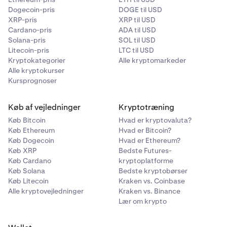
Dogecoin-pris
DOGE til USD
XRP-pris
XRP til USD
Cardano-pris
ADA til USD
Solana-pris
SOL til USD
Litecoin-pris
LTC til USD
Kryptokategorier
Alle kryptomarkeder
Alle kryptokurser
Kursprognoser
Køb af vejledninger
Kryptotræning
Køb Bitcoin
Hvad er kryptovaluta?
Køb Ethereum
Hvad er Bitcoin?
Køb Dogecoin
Hvad er Ethereum?
Køb XRP
Bedste Futures-
Køb Cardano
kryptoplatforme
Køb Solana
Bedste kryptobørser
Køb Litecoin
Kraken vs. Coinbase
Alle kryptovejledninger
Kraken vs. Binance
Lær om krypto