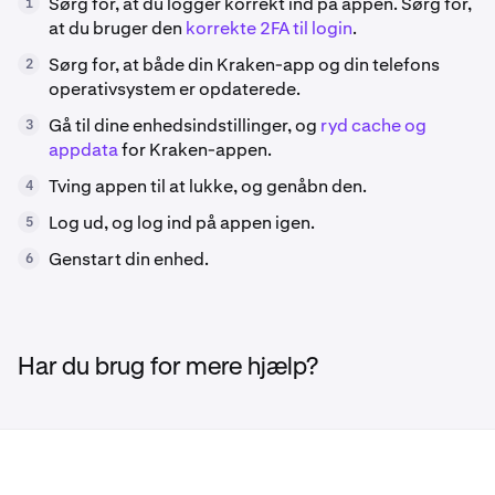
Sørg for, at du logger korrekt ind på appen. Sørg for,
1
at du bruger den
korrekte 2FA til login
.
Sørg for, at både din Kraken-app og din telefons
2
operativsystem er opdaterede.
Gå til dine enhedsindstillinger, og
ryd cache og
3
appdata
for Kraken-appen.
Tving appen til at lukke, og genåbn den.
4
Log ud, og log ind på appen igen.
5
Genstart din enhed.
6
Har du brug for mere hjælp?