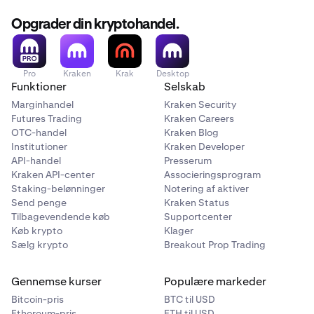
Opgrader din kryptohandel.
Pro
Kraken
Krak
Desktop
Funktioner
Selskab
Marginhandel
Kraken Security
Futures Trading
Kraken Careers
OTC-handel
Kraken Blog
Institutioner
Kraken Developer
API-handel
Presserum
Kraken API-center
Associeringsprogram
Staking-belønninger
Notering af aktiver
Send penge
Kraken Status
Tilbagevendende køb
Supportcenter
Køb krypto
Klager
Sælg krypto
Breakout Prop Trading
Gennemse kurser
Populære markeder
Bitcoin-pris
BTC til USD
Ethereum-pris
ETH til USD