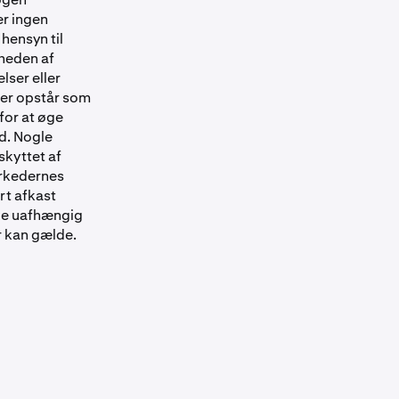
er ingen
 hensyn til
gheden af
lser eller
 der opstår som
 for at øge
ed. Nogle
skyttet af
arkedernes
rt afkast
øge uafhængig
r kan gælde.