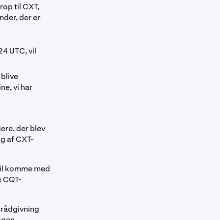
rop til CXT,
nder, der er
24 UTC, vil
 blive
e, vi har
ere, der blev
ng af CXT-
 vil komme med
de CQT-
gsrådgivning
nogen