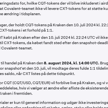
ingsdato for, hvilke CQT-tokens der vil blive inkluderet i aird
 at Covalent-teamet ikke vil levere CXT-tokens for at støtte ku
ne ændring i tidsplanen.
ger, der holdt CQT-tokens på Kraken den 10. juli 2024 kl. 22:
XT-tokens i et forhold på 1:1.
 købt på Kraken efter den 10. juli 2024 kl. 22:24 UTC vil ikke
il CXT-tokens, da købet fandt sted efter den snapshot-deadlin
d Covalent-teamet.
XT til handel på Kraken den
8. august 2024, kl. 14:00 UTC.
Brug
or snapshot'et den 10. juli, vil modtage deres fulde 1:1 tildeli
s saldo, når CXT listes på dette tidspunkt.
r CQT (CQT/USD, CQT/EUR) vil forblive live på Kraken, og vi
eddelelse, hvis vi vælger at ændre eller afliste de eksisteren
raken i fremtiden.
ialer er kun til generel information og udgør ikke investerin
befaling eller opfordring til at købe, sælge, stake eller holde 