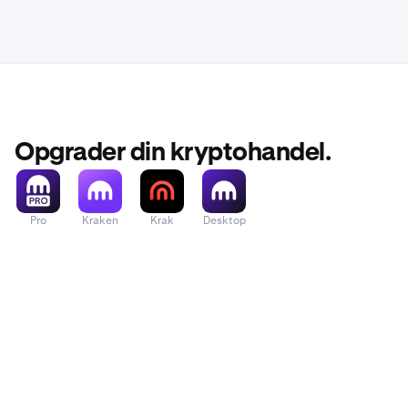
Opgrader din kryptohandel.
Pro
Kraken
Krak
Desktop