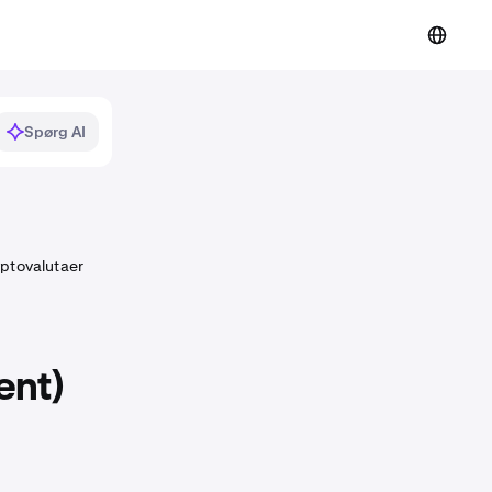
Spørg AI
yptovalutaer
ent)