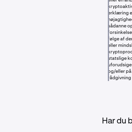
kryptoaktiv
erklæring e
nøjagtighe
sådanne opl
forsinkelse
følge af de
eller minds
kryptoprod
statslige 
uforudsigel
og/eller på
rådgivning
Har du 