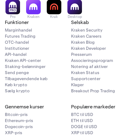
Pro
Kraken
Krak
Desktop
Funktioner
Selskab
Marginhandel
Kraken Security
Futures Trading
Kraken Careers
OTC-handel
Kraken Blog
Institutioner
Kraken Developer
API-handel
Presserum
Kraken API-center
Associeringsprogram
Staking-belønninger
Notering af aktiver
Send penge
Kraken Status
Tilbagevendende køb
Supportcenter
Køb krypto
Klager
Sælg krypto
Breakout Prop Trading
Gennemse kurser
Populære markeder
Bitcoin-pris
BTC til USD
Ethereum-pris
ETH til USD
Dogecoin-pris
DOGE til USD
XRP-pris
XRP til USD