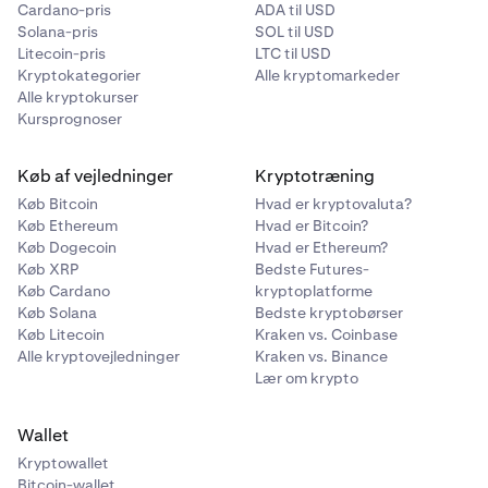
Cardano-pris
ADA til USD
Solana-pris
SOL til USD
Litecoin-pris
LTC til USD
Kryptokategorier
Alle kryptomarkeder
Alle kryptokurser
Kursprognoser
Køb af vejledninger
Kryptotræning
Køb Bitcoin
Hvad er kryptovaluta?
Køb Ethereum
Hvad er Bitcoin?
Køb Dogecoin
Hvad er Ethereum?
Køb XRP
Bedste Futures-
Køb Cardano
kryptoplatforme
Køb Solana
Bedste kryptobørser
Køb Litecoin
Kraken vs. Coinbase
Alle kryptovejledninger
Kraken vs. Binance
Lær om krypto
Wallet
Kryptowallet
Bitcoin-wallet