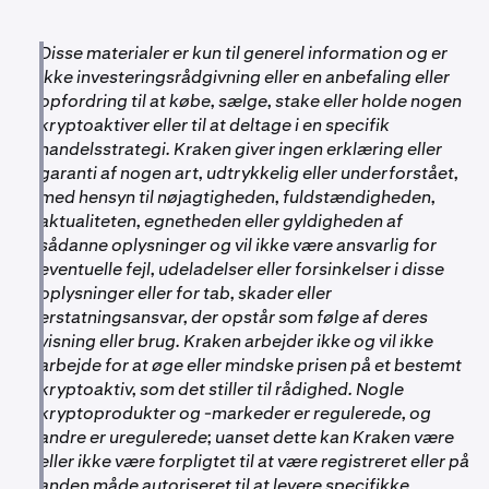
Disse materialer er kun til generel information og er
ikke investeringsrådgivning eller en anbefaling eller
opfordring til at købe, sælge, stake eller holde nogen
kryptoaktiver eller til at deltage i en specifik
handelsstrategi. Kraken giver ingen erklæring eller
garanti af nogen art, udtrykkelig eller underforstået,
med hensyn til nøjagtigheden, fuldstændigheden,
aktualiteten, egnetheden eller gyldigheden af
sådanne oplysninger og vil ikke være ansvarlig for
eventuelle fejl, udeladelser eller forsinkelser i disse
oplysninger eller for tab, skader eller
erstatningsansvar, der opstår som følge af deres
visning eller brug. Kraken arbejder ikke og vil ikke
arbejde for at øge eller mindske prisen på et bestemt
kryptoaktiv, som det stiller til rådighed. Nogle
kryptoprodukter og -markeder er regulerede, og
andre er uregulerede; uanset dette kan Kraken være
eller ikke være forpligtet til at være registreret eller på
anden måde autoriseret til at levere specifikke