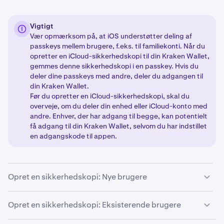
Vigtigt
Vær opmærksom på, at iOS understøtter deling af
passkeys mellem brugere, f.eks. til familiekonti. Når du
opretter en iCloud-sikkerhedskopi til din Kraken Wallet,
gemmes denne sikkerhedskopi i en passkey. Hvis du
deler dine passkeys med andre, deler du adgangen til
din Kraken Wallet.
Før du opretter en iCloud-sikkerhedskopi, skal du
overveje, om du deler din enhed eller iCloud-konto med
andre. Enhver, der har adgang til begge, kan potentielt
få adgang til din Kraken Wallet, selvom du har indstillet
en adgangskode til appen.
Opret en sikkerhedskopi: Nye brugere
Hvis du opretter en wallet for første gang med Kraken
Opret en sikkerhedskopi: Eksisterende brugere
Wallet, eller opretter en ny wallet med en ny Secret
Recovery Phrase, skal du følge disse trin: