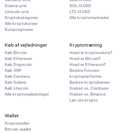
Solana-pris
SOL til USD
Litecoin-pris
LTC til USD
Kryptokategorier
Alle kryptomarkeder
Alle kryptokurser
Kursprognoser
Køb af vejledninger
Kryptotræning
Køb Bitcoin
Hvad er kryptovaluta?
Køb Ethereum
Hvad er Bitcoin?
Køb Dogecoin
Hvad er Ethereum?
Køb XRP
Bedste Futures-
Køb Cardano
kryptoplatforme
Køb Solana
Bedste kryptobørser
Køb Litecoin
Kraken vs. Coinbase
Alle kryptovejledninger
Kraken vs. Binance
Lær om krypto
Wallet
Kryptowallet
Bitcoin-wallet