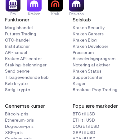
Pro
Kraken
Krak
Desktop
Funktioner
Selskab
Marginhandel
Kraken Security
Futures Trading
Kraken Careers
OTC-handel
Kraken Blog
Institutioner
Kraken Developer
API-handel
Presserum
Kraken API-center
Associeringsprogram
Staking-belønninger
Notering af aktiver
Send penge
Kraken Status
Tilbagevendende køb
Supportcenter
Køb krypto
Klager
Sælg krypto
Breakout Prop Trading
Gennemse kurser
Populære markeder
Bitcoin-pris
BTC til USD
Ethereum-pris
ETH til USD
Dogecoin-pris
DOGE til USD
XRP-pris
XRP til USD
Cardano-pris
ADA til USD