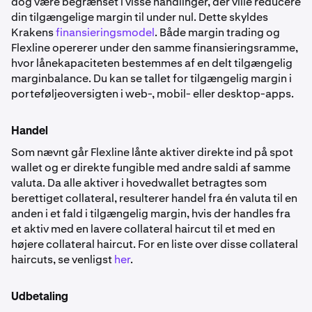
dog være begrænset i visse handlinger, der ville reducere
din tilgængelige margin til under nul. Dette skyldes
Krakens
finansieringsmodel
. Både margin trading og
Flexline opererer under den samme finansieringsramme,
hvor lånekapaciteten bestemmes af en delt tilgængelig
marginbalance. Du kan se tallet for tilgængelig margin i
porteføljeoversigten i web-, mobil- eller desktop-apps.
Handel
Som nævnt går Flexline lånte aktiver direkte ind på spot
wallet og er direkte fungible med andre saldi af samme
valuta. Da alle aktiver i hovedwallet betragtes som
berettiget collateral, resulterer handel fra én valuta til en
anden i et fald i tilgængelig margin, hvis der handles fra
et aktiv med en lavere collateral haircut til et med en
højere collateral haircut. For en liste over disse collateral
haircuts, se venligst
her
.
Udbetaling