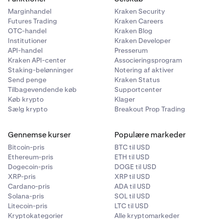
Marginhandel
Kraken Security
Futures Trading
Kraken Careers
OTC-handel
Kraken Blog
Institutioner
Kraken Developer
API-handel
Presserum
Kraken API-center
Associeringsprogram
Staking-belønninger
Notering af aktiver
Send penge
Kraken Status
Tilbagevendende køb
Supportcenter
Køb krypto
Klager
Sælg krypto
Breakout Prop Trading
Gennemse kurser
Populære markeder
Bitcoin-pris
BTC til USD
Ethereum-pris
ETH til USD
Dogecoin-pris
DOGE til USD
XRP-pris
XRP til USD
Cardano-pris
ADA til USD
Solana-pris
SOL til USD
Litecoin-pris
LTC til USD
Kryptokategorier
Alle kryptomarkeder