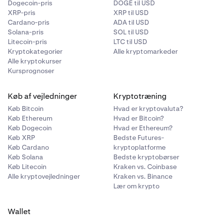
Dogecoin-pris
DOGE til USD
indbetaling bør
blive behandlet på nogle få minutter
,
XRP-pris
XRP til USD
men hvis du oplever forsinkelser, bedes du
kontakte
Cardano-pris
ADA til USD
vores supportteam
.
Solana-pris
SOL til USD
Litecoin-pris
LTC til USD
Kryptokategorier
Alle kryptomarkeder
Alle kryptokurser
Kursprognoser
Køb af vejledninger
Kryptotræning
Køb Bitcoin
Hvad er kryptovaluta?
Køb Ethereum
Hvad er Bitcoin?
Køb Dogecoin
Hvad er Ethereum?
Køb XRP
Bedste Futures-
Køb Cardano
kryptoplatforme
Køb Solana
Bedste kryptobørser
Køb Litecoin
Kraken vs. Coinbase
Alle kryptovejledninger
Kraken vs. Binance
Lær om krypto
Wallet