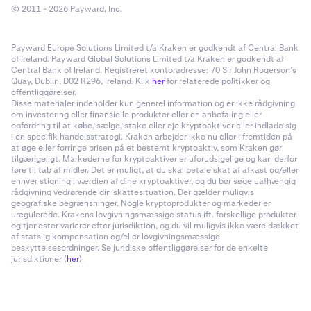
© 2011 - 2026 Payward, Inc.
Payward Europe Solutions Limited t/a Kraken er godkendt af Central Bank
of Ireland. Payward Global Solutions Limited t/a Kraken er godkendt af
Central Bank of Ireland. Registreret kontoradresse: 70 Sir John Rogerson’s
Quay, Dublin, D02 R296, Ireland. Klik
her
for relaterede politikker og
offentliggørelser.
Disse materialer indeholder kun generel information og er ikke rådgivning
om investering eller finansielle produkter eller en anbefaling eller
opfordring til at købe, sælge, stake eller eje kryptoaktiver eller indlade sig
i en specifik handelsstrategi. Kraken arbejder ikke nu eller i fremtiden på
at øge eller forringe prisen på et bestemt kryptoaktiv, som Kraken gør
tilgængeligt. Markederne for kryptoaktiver er uforudsigelige og kan derfor
føre til tab af midler. Det er muligt, at du skal betale skat af afkast og/eller
enhver stigning i værdien af dine kryptoaktiver, og du bør søge uafhængig
rådgivning vedrørende din skattesituation. Der gælder muligvis
geografiske begrænsninger. Nogle kryptoprodukter og markeder er
uregulerede. Krakens lovgivningsmæssige status ift. forskellige produkter
og tjenester varierer efter jurisdiktion, og du vil muligvis ikke være dækket
af statslig kompensation og/eller lovgivningsmæssige
beskyttelsesordninger. Se juridiske offentliggørelser for de enkelte
jurisdiktioner (
her
).