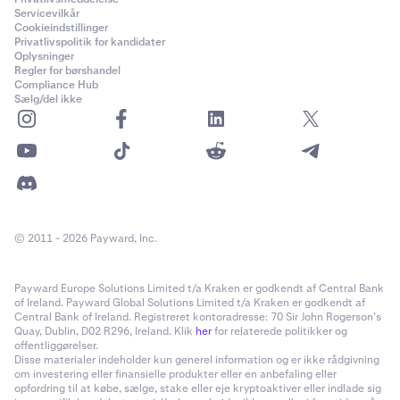
at verificere, at de faktisk har sendt den. Brug ikke en
Servicevilkår
Cookieindstillinger
anden digital kanal til at kommunikere med
Privatlivspolitik for kandidater
afsenderen, da der er en chance for, at du så kan
Oplysninger
have at gøre med en bedrager. Telefonopkald,
Regler for børshandel
Compliance Hub
videoopkald eller personlige møder er de bedste
Sælg/del ikke
måder at holde risikoen lav på.
Husk endelig, at afsenderen muligvis ikke er klar
over, at deres enheder er inficeret med malware, så
når du downloader filen; kør en virusskanning af filen
for at dække alle muligheder for at blive påvirket af
malware.
© 2011 - 2026 Payward, Inc.
Kopiér og indsæt-malware
Payward Europe Solutions Limited t/a Kraken er godkendt af Central Bank
Når denne malware er downloadet til din enhed, forbliver
of Ireland. Payward Global Solutions Limited t/a Kraken er godkendt af
den inaktiv, indtil du kopierer og indsætter følsomme
Central Bank of Ireland. Registreret kontoradresse: 70 Sir John Rogerson’s
Quay, Dublin, D02 R296, Ireland. Klik
her
for relaterede politikker og
data som en 2FA-kode eller en kryptovaluta-adresse. I
offentliggørelser.
tilfælde af en kryptovaluta-adresse vil malwaren
Disse materialer indeholder kun generel information og er ikke rådgivning
automatisk ændre din krypto-adresse til en adresse,
om investering eller finansielle produkter eller en anbefaling eller
opfordring til at købe, sælge, stake eller eje kryptoaktiver eller indlade sig
som malware-skaberen kontrollerer.