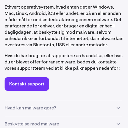
Ethvert operativsystem, hvad enten det er Windows,
Mac, Linux, Android, iOS eller andet, er på en eller anden
måde mål for ondsindede aktører gennem malware. Det
er afgørende for enhver, der bruger en digital enhed i
dagligdagen, at beskytte sig mod malware, selvom
enheden ikke er forbundet til internettet, da malware kan
overføres via Bluetooth, USB eller andre metoder.
Hvis du har brug for at rapportere en hændelse, eller hvis
du er blevet offer for ransomware, bedes du kontakte
vores supportteam ved at klikke på knappen nedenfor:
Kontakt support
Hvad kan malware gøre?
Hver gang du downloader en fil eller et program, klikker
Beskyttelse mod malware
på et link eller forbinder din enhed til et nyt netværk eller