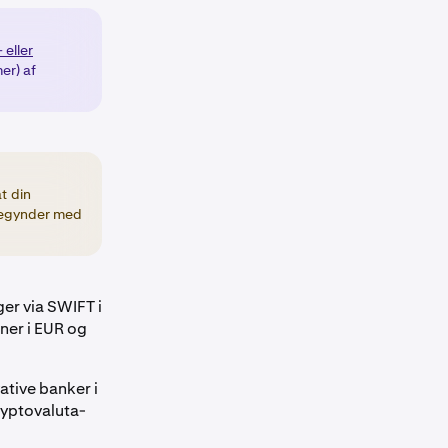
 eller
mer) af
at din
begynder med
er via SWIFT i
ner i EUR og
ative banker i
kryptovaluta-