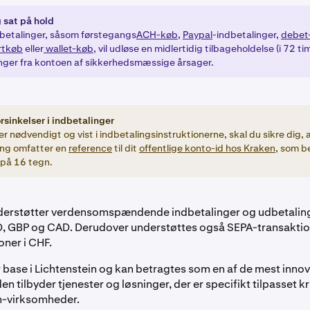
sat på hold
dbetalinger, såsom førstegangs
ACH-køb,
Paypal
-indbetalinger,
debet-
rtkøb
eller
wallet-køb
, vil udløse en midlertidig tilbageholdelse (i 72 ti
nger fra kontoen af sikkerhedsmæssige årsager.
rsinkelser i indbetalinger
er nødvendigt og vist i indbetalingsinstruktionerne, skal du sikre dig, 
ing omfatter en
reference
til dit
offentlige konto-id hos Kraken
, som 
 på 16 tegn.
derstøtter verdensomspændende indbetalinger og udbetaling
, GBP og CAD. Derudover understøttes også SEPA-transaktio
oner i CHF.
 base i Lichtenstein og kan betragtes som en af de mest innov
en tilbyder tjenester og løsninger, der er specifikt tilpasset 
n-virksomheder.