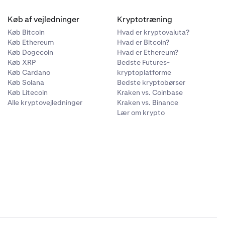
dtagelse af
Køb af vejledninger
Kryptotræning
andre
Køb Bitcoin
Hvad er kryptovaluta?
Køb Ethereum
Hvad er Bitcoin?
Køb Dogecoin
Hvad er Ethereum?
EUR, CHF, USD,
Køb XRP
Bedste Futures-
i den samme
Køb Cardano
kryptoplatforme
s af valutaer
Køb Solana
Bedste kryptobørser
live krediteret
Køb Litecoin
Kraken vs. Coinbase
åløbe
Alle kryptovejledninger
Kraken vs. Binance
Lær om krypto
 og
udbyder Bank
er fra din