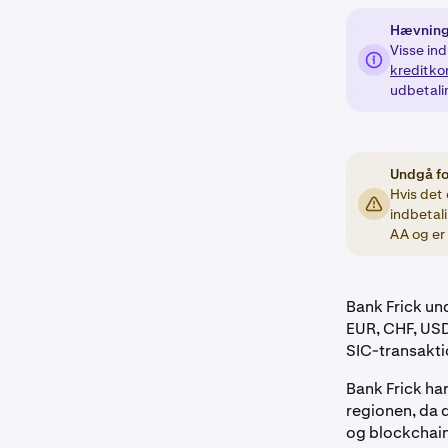
Hævning 
Visse in
kreditko
udbetali
Undgå fo
Hvis det 
indbetal
AA og er
Bank Frick un
EUR, CHF, USD
SIC-transakti
Bank Frick har
regionen, da d
og blockchai