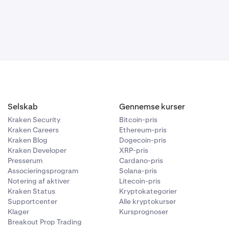
n for vores
iske banker og
 ofte som et
ælp af SIC-
Selskab
Gennemse kurser
u sender andre
Kraken Security
Bitcoin-pris
et til CHF til
Kraken Careers
Ethereum-pris
IFT-
Kraken Blog
Dogecoin-pris
Kraken Developer
XRP-pris
Presserum
Cardano-pris
føre at
Associeringsprogram
Solana-pris
Notering af aktiver
Litecoin-pris
Kraken Status
Kryptokategorier
n for vores
Supportcenter
Alle kryptokurser
Klager
Kursprognoser
Breakout Prop Trading