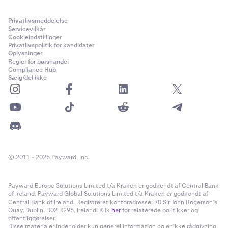
0,001
presser prisen tættere på indekset.
i kontologger. Begge refererer til Bitcoin (BTC).
15.000.000 USD
Privatlivsmeddelelse
Servicevilkår
Handelstider
1.000 USD
Cookieindstillinger
PnL-afregningsmetode
Privatlivspolitik for kandidater
Oplysninger
24 timer/dag, 7 dage/uge, 365 dage/år (eksklusive
Class C (25x)
Inverse derivater afregnes kontant i basisvaluta
Regler for børshandel
vedligeholdelse
)
Compliance Hub
Sælg/del ikke
PI_SOLUSD
Handelstider
Gebyrstruktur
Solana (SOL)
24 timer/dag, 7 dage/uge, 365 dage/år (ekskl. vedligeholdelse)
Kraken Derivatives anvender en maker-taker
gebyrstruktur
.
1 USD
Gebyrer beregnes som en procentdel af den nominelle
ordreværdi for en matchet handel. Der opkræves ingen gebyrer
0,01
Gebyrstruktur
for automatisk rollover eller finansieringsudbetalinger – disse
© 2011 - 2026 Payward, Inc.
15.000.000 USD
Kraken Derivatives anvender en
maker-taker gebyrstruktur
.
sker udelukkende mellem modparter.
Gebyrer beregnes som en procentdel af den nominelle
1.000 USD
Payward Europe Solutions Limited t/a Kraken er godkendt af Central Bank
ordreværdi for en matchet handel.
of Ireland. Payward Global Solutions Limited t/a Kraken er godkendt af
Class C (25x)
Kontraktudløb
Central Bank of Ireland. Registreret kontoradresse: 70 Sir John Rogerson’s
Quay, Dublin, D02 R296, Ireland. Klik
her
for relaterede politikker og
At holde en position indtil afregning vil resultere i et taker-gebyr.
De perpetual derivater er ikke-udløbende, hvilket betyder, at
offentliggørelser.
Disse materialer indeholder kun generel information og er ikke rådgivning