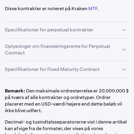
Disse kontrakter er noteret på Kraken
MTF
.
Specifikationer for perpetual kontrakter
Perpetual Derivatives er en type Derivatives-kontrakt,
Oplysninger om finansieringsrente for Perpetual
der har
ingen udløbsdato
og en funktion med
Contract
automatisk fornyelse
hver time
.
Perpetual-kontrakter har en finansieringsrente, en
Specifikationer for Fixed Maturity Contract
betaling mellem tradere, der er designet til at holde
kontraktens pris i overensstemmelse med det
underliggende aktivs spotpris. Mere information om
Bemærk:
Den maksimale ordrestørrelse er 20.000.000 $
denne mekanisme kan findes under „Perpetual Contract
PnL-afregningsmetode
på tværs af alle kontrakter og ordretyper. Ordrer
Funding Rate Information“ i den næste rullemenu.
placeret med en USD-værdi højere end dette beløb vil
Inverse derivater afregnes kontant i basisvaluta
ikke blive udført.
FI_XBTUSD*
Margin Class
og maksimal gearing efter
positionsstørrelse er beskrevet i
Derivatives Margin
Decimal- og tusindtalsseparatorerne vist i denne artikel
Månedligt, kvartalsvist, halvårligt
Automatisk rollover-periode
Schedule & Maximum Leverage
.
kan afvige fra de formater, der vises på vores
Bitcoin (BTC)