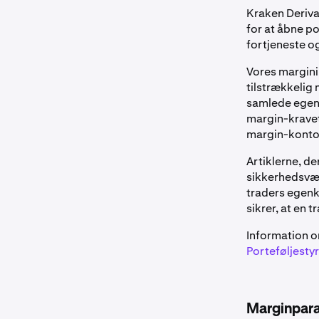
Kraken Deriva
for at åbne po
fortjeneste o
Vores margini
tilstrækkelig 
samlede egen
margin-kravet
margin-konto
Artiklerne, de
sikkerhedsvær
traders egenk
sikrer, at en 
Information o
Porteføljestyr
Marginpar