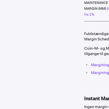
MAINTENANCE
MARGIN (MM)
S
fra 1%
Fuldstændige d
Margin Sched
Coin-M- og Mu
tilgange til g
•
Margining
•
Margining
Instant Ma
Ingen margin-