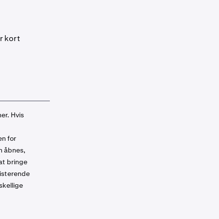
r kort
er. Hvis
en for
an åbnes,
at bringe
sisterende
skellige