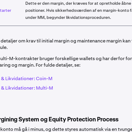
Dette er den margin, der kræves for at opretholde åbne
tarter
positioner. Hvis sikkerhedsværdien af en margin-konto f
under MM, begynder likvidationsproceduren.
etaljer om krav til initial margin og maintenance margin kan 
ule.
lti-M-kontrakter bruger forskellige wallets og har derfor for
earing og margin. For fulde detaljer, se:
 & Likvidationer: Coin-M
 & Likvidationer: Multi-M
rgining System og Equity Protection Process
konto må gå i minus, og dette styres automatisk via en tvung