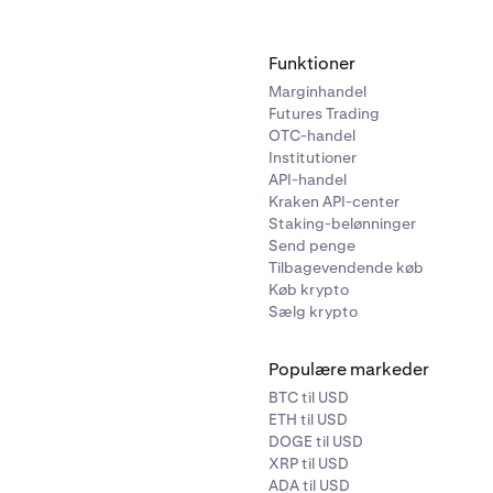
Funktioner
Marginhandel
Futures Trading
OTC-handel
Institutioner
API-handel
Kraken API-center
Staking-belønninger
Send penge
Tilbagevendende køb
Køb krypto
Sælg krypto
Populære markeder
BTC til USD
ETH til USD
DOGE til USD
XRP til USD
ADA til USD