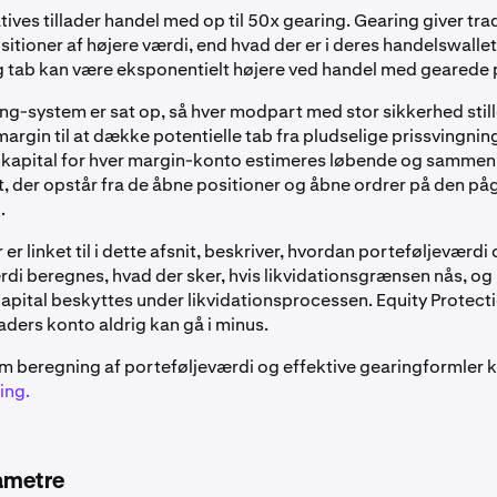
tives tillader handel med op til 50x gearing. Gearing giver tr
sitioner af højere værdi, end hvad der er i deres handelswalle
g tab kan være eksponentielt højere ved handel med gearede 
ng-system er sat op, så hver modpart med stor sikkerhed still
margin til at dække potentielle tab fra pludselige prissvingnin
kapital for hver margin-konto estimeres løbende og sammen
, der opstår fra de åbne positioner og åbne ordrer på den p
.
r er linket til i dette afsnit, beskriver, hvordan porteføljeværdi
di beregnes, hvad der sker, hvis likvidationsgrænsen nås, og
apital beskyttes under likvidationsprocessen. Equity Protect
traders konto aldrig kan gå i minus.
m beregning af porteføljeværdi og effektive gearingformler ka
ing.
ametre