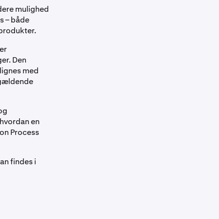
adere mulighed
ts – både
produkter.
er
ger. Den
lignes med
ågældende
 og
 hvordan en
ion Process
n findes i