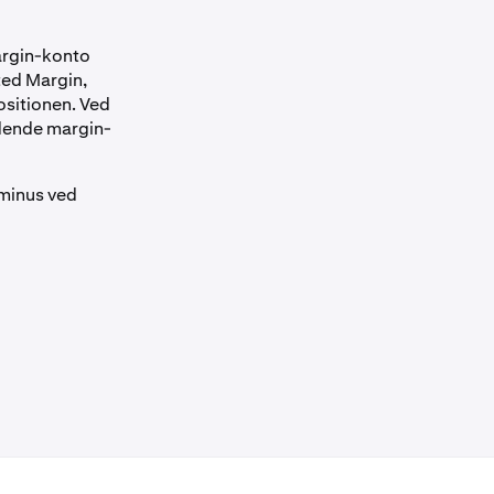
argin-konto
ted Margin,
ositionen. Ved
ldende margin-
i minus ved