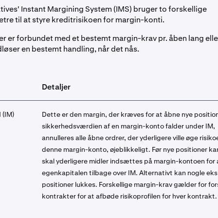
tives' Instant Margining System (IMS) bruger to forskellige
e til at styre kreditrisikoen for margin-konti.
r er forbundet med et bestemt margin-krav pr. åben lang elle
dløser en bestemt handling, når det nås.
Detaljer
 (IM)
Dette er den margin, der kræves for at åbne nye position
sikkerhedsværdien af en margin-konto falder under IM,
annulleres alle åbne ordrer, der yderligere ville øge risiko
denne margin-konto, øjeblikkeligt. Før nye positioner k
skal yderligere midler indsættes på margin-kontoen for 
egenkapitalen tilbage over IM. Alternativt kan nogle ek
positioner lukkes. Forskellige margin-krav gælder for for
kontrakter for at afbøde risikoprofilen for hver kontrakt.