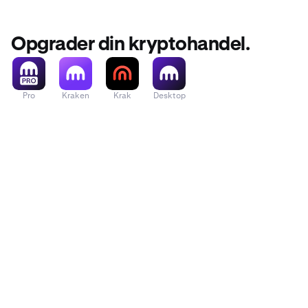
Opgrader din kryptohandel.
Pro
Kraken
Krak
Desktop