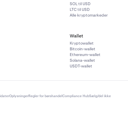
SOL til USD
LTC til USD
Alle kryptomarkeder
Wallet
Kryptowallet
Bitcoin-wallet
Ethereum-wallet
Solana-wallet
USDT-wallet
didater
Oplysninger
Regler for børshandel
Compliance Hub
Sælg/del ikke