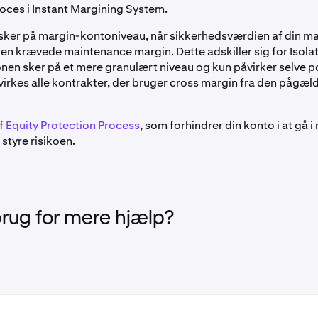
roces i Instant Margining System.
 sker på margin-kontoniveau, når sikkerhedsværdien af din m
den krævede maintenance margin. Dette adskiller sig for Isola
ionen sker på et mere granulært niveau og kun påvirker selve p
åvirkes alle kontrakter, der bruger cross margin fra den pågæ
af
Equity Protection Process
, som forhindrer din konto i at gå 
styre risikoen.
brug for mere hjælp?