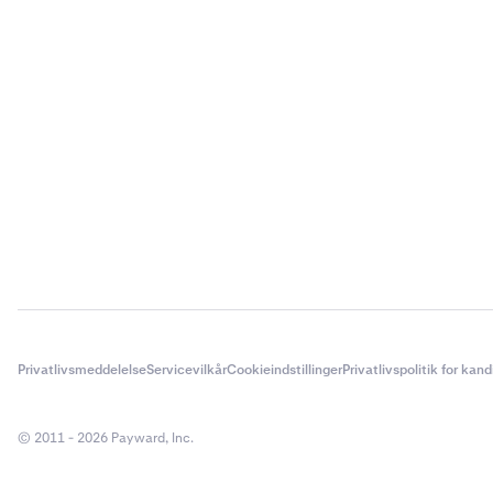
Privatlivsmeddelelse
Servicevilkår
Cookieindstillinger
Privatlivspolitik for kan
© 2011 - 2026 Payward, Inc.