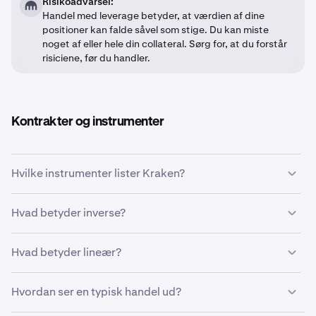
Risikoadvarsel:
Handel med leverage betyder, at værdien af dine
positioner kan falde såvel som stige. Du kan miste
noget af eller hele din collateral. Sørg for, at du forstår
risiciene, før du handler.
Kontrakter og instrumenter
Hvilke instrumenter lister Kraken?
Kraken Derivatives tilbyder både
perpetual
- og
fixed
Hvad betyder inverse?
maturity
-kontrakter (månedlige, kvartalsvise og
halvårlige*) på tværs af to wallet-typer: Coin-M og Multi-
Inverse kontrakter (Coin-M) har et ikke-lineært payoff.
Hvad betyder lineær?
M. Kontrakter findes i to payoff-strukturer: inverse og
Du poster krypto som collateral, og P&L afregnes i den
lineære.
samme krypto. Fordi collateral og kontraktens
Lineære kontrakter (Multi-M) har et direkte 1:1 payoff.
Hvordan ser en typisk handel ud?
denomineringsvaluta er forskellige, er payoff-kurven
For fulde detaljer om listede kontrakter, se:
Hvis prisen bevæger sig 10 % i din favør, er din profit 10
ikke-lineær, hvilket betyder, at en prisstigning på 10 % på