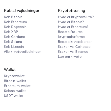
Køb af vejledninger
Kryptotræning
Køb Bitcoin
Hvad er kryptovaluta?
Køb Ethereum
Hvad er Bitcoin?
Køb Dogecoin
Hvad er Ethereum?
Køb XRP
Bedste Futures-
Køb Cardano
kryptoplatforme
Køb Solana
Bedste kryptobørser
Køb Litecoin
Kraken vs. Coinbase
Alle kryptovejledninger
Kraken vs. Binance
Lær om krypto
Wallet
Kryptowallet
Bitcoin-wallet
Ethereum-wallet
Solana-wallet
USDT-wallet