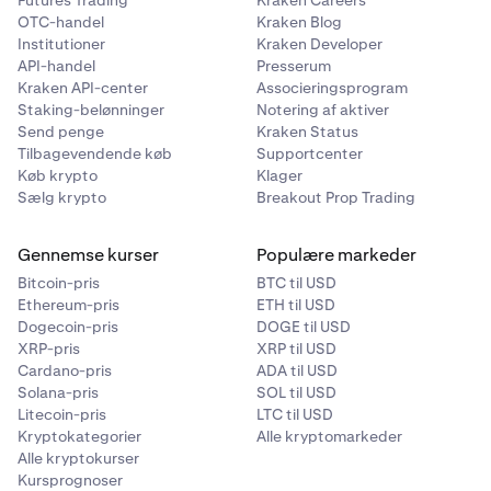
Futures Trading
Kraken Careers
OTC-handel
Kraken Blog
Institutioner
Kraken Developer
API-handel
Presserum
Kraken API-center
Associeringsprogram
Staking-belønninger
Notering af aktiver
Send penge
Kraken Status
Tilbagevendende køb
Supportcenter
Køb krypto
Klager
Sælg krypto
Breakout Prop Trading
Gennemse kurser
Populære markeder
Bitcoin-pris
BTC til USD
Ethereum-pris
ETH til USD
Dogecoin-pris
DOGE til USD
XRP-pris
XRP til USD
Cardano-pris
ADA til USD
Solana-pris
SOL til USD
Litecoin-pris
LTC til USD
Kryptokategorier
Alle kryptomarkeder
Alle kryptokurser
Kursprognoser