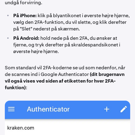
undgå forvirring.
•
På iPhone:
klik på blyantikonet i øverste højre hjørne,
vælg den 2FA-funktion, du vil slette, og klik derefter
på "Slet" nederst på skærmen.
•
På Android:
hold nede på den 2FA, du ønsker at
fjerne, og tryk derefter på skraldespandsikonet i
øverste højre hjørne.
Som standard vil 2FA-koderne se ud som nedenfor, når
de scannes ind i Google Authenticator
(dit brugernavn
vil også vises ved siden af etiketten for hver 2FA-
funktion)
: