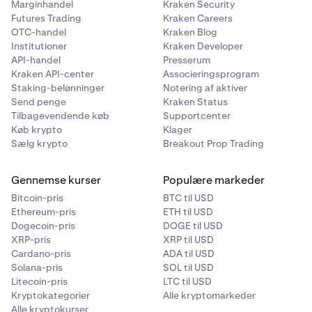
Marginhandel
Kraken Security
Futures Trading
Kraken Careers
OTC-handel
Kraken Blog
Institutioner
Kraken Developer
API-handel
Presserum
Kraken API-center
Associeringsprogram
Staking-belønninger
Notering af aktiver
Send penge
Kraken Status
Tilbagevendende køb
Supportcenter
Køb krypto
Klager
Sælg krypto
Breakout Prop Trading
Gennemse kurser
Populære markeder
Bitcoin-pris
BTC til USD
Ethereum-pris
ETH til USD
Dogecoin-pris
DOGE til USD
XRP-pris
XRP til USD
Cardano-pris
ADA til USD
Solana-pris
SOL til USD
Litecoin-pris
LTC til USD
Kryptokategorier
Alle kryptomarkeder
Alle kryptokurser