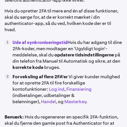
telefons authenticator-app ikke virker.
Hvis du opretter 2FA til mere end én af disse funktioner,
skal du sørge for, at de er korrekt mærket i din
authenticator-app, så du ved, hvilken kode der er til
hvad.
Ude af synkroniseringstid
Hvis du har adgang til dine
1
2FA-koder, men modtager en 'Ugyldigt login'-
meddelelse, skal du
opdatere tidsindstillingerne
på
din telefon fra Manuel til Automatisk og sikre, at den
korrekte kode
bruges.
Forveksling af flere 2FA'er
Vi giver kunder mulighed
2
for at oprette 2FA til fire forskellige
kontofunktioner:
Log ind
,
Finansiering
(indbetalinger, udbetalinger &
belønninger),
Handel
, og
Masterkey
.
Bemærk:
Hvis du regenererer en specifik 2FA-funktion,
skal du fjerne den gamle post fra Authenticator for at