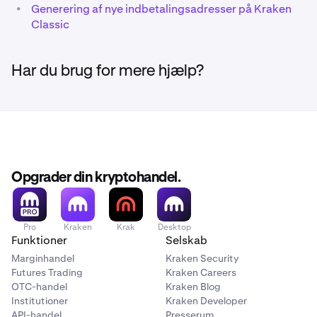
•
Generering af nye indbetalingsadresser på Kraken
Classic
Har du brug for mere hjælp?
Opgrader din kryptohandel.
Pro
Kraken
Krak
Desktop
Funktioner
Selskab
Marginhandel
Kraken Security
Futures Trading
Kraken Careers
OTC-handel
Kraken Blog
Institutioner
Kraken Developer
API-handel
Presserum