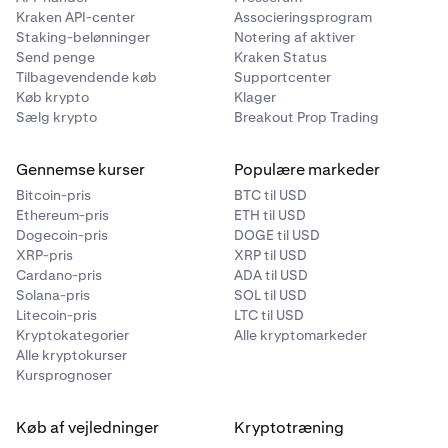
Kraken API-center
Associeringsprogram
Staking-belønninger
Notering af aktiver
Send penge
Kraken Status
Tilbagevendende køb
Supportcenter
Køb krypto
Klager
Sælg krypto
Breakout Prop Trading
Gennemse kurser
Populære markeder
Bitcoin-pris
BTC til USD
Ethereum-pris
ETH til USD
Dogecoin-pris
DOGE til USD
XRP-pris
XRP til USD
Cardano-pris
ADA til USD
Solana-pris
SOL til USD
Litecoin-pris
LTC til USD
Kryptokategorier
Alle kryptomarkeder
Alle kryptokurser
Kursprognoser
Køb af vejledninger
Kryptotræning