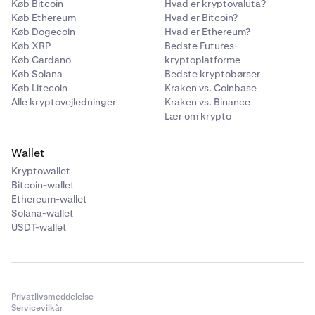
Køb Bitcoin
Hvad er kryptovaluta?
Køb Ethereum
Hvad er Bitcoin?
Køb Dogecoin
Hvad er Ethereum?
Køb XRP
Bedste Futures-
Køb Cardano
kryptoplatforme
Køb Solana
Bedste kryptobørser
Køb Litecoin
Kraken vs. Coinbase
Alle kryptovejledninger
Kraken vs. Binance
Lær om krypto
Wallet
Kryptowallet
Bitcoin-wallet
Ethereum-wallet
Solana-wallet
USDT-wallet
Privatlivsmeddelelse
Servicevilkår