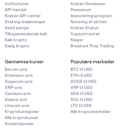
Institutioner
Kraken Developer
API-handel
Presserum
Aavegotchi
Kraken API-center
Associeringsprogram
Staking-belønninger
Notering af aktiver
GHST
Send penge
Kraken Status
Tilbagevendende køb
Supportcenter
Ethereum (ERC-20)
Køb krypto
Klager
Sælg krypto
Breakout Prop Trading
AB
Gennemse kurser
Populære markeder
AB
Bitcoin-pris
BTC til USD
Ethereum-pris
ETH til USD
AB
Dogecoin-pris
DOGE til USD
XRP-pris
XRP til USD
Cardano-pris
ADA til USD
Acala
Solana-pris
SOL til USD
Litecoin-pris
LTC til USD
ACA
Kryptokategorier
Alle kryptomarkeder
Alle kryptokurser
Acala (Polkadot)
Kursprognoser