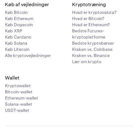
Køb af vejledninger
Kryptotræning
Across Protocol
Køb Bitcoin
Hvad er kryptovaluta?
ACX
Køb Ethereum
Hvad er Bitcoin?
Køb Dogecoin
Hvad er Ethereum?
Ethereum (ERC-20)
Køb XRP
Bedste Futures-
Køb Cardano
kryptoplatforme
Køb Solana
Bedste kryptobørser
Act I: The AI Prophecy
Køb Litecoin
Kraken vs. Coinbase
Alle kryptovejledninger
Kraken vs. Binance
ACT
Lær om krypto
Solana
Wallet
Kryptowallet
Acurast
Bitcoin-wallet
Ethereum-wallet
ACU
Solana-wallet
USDT-wallet
Ethereum (ERC-20)
Adi Token