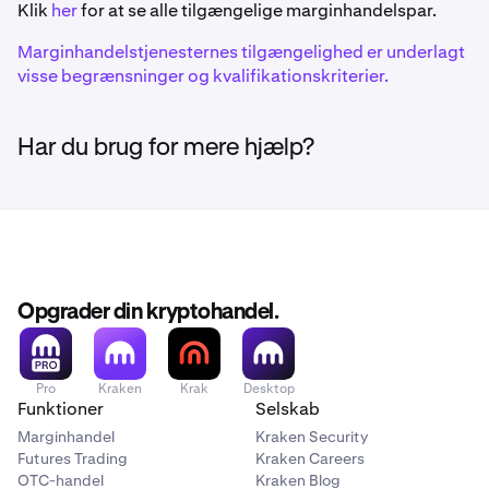
Klik
her
for at se alle tilgængelige marginhandelspar.
Ethereum (ERC-20)
Marginhandelstjenesternes tilgængelighed er underlagt
visse begrænsninger og kvalifikationskriterier.
1inch
1INCH
Har du brug for mere hjælp?
Ethereum (ERC-20)
375ai
EAT
Opgrader din kryptohandel.
Solana
Pro
Kraken
Krak
Desktop
Aave
Funktioner
Selskab
AAVE
Marginhandel
Kraken Security
Futures Trading
Kraken Careers
Ethereum (ERC-20)
OTC-handel
Kraken Blog