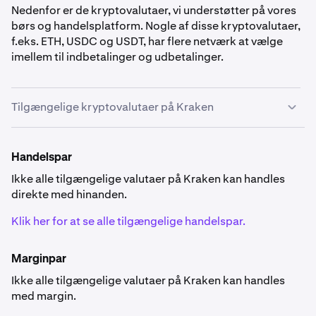
Nedenfor er de kryptovalutaer, vi understøtter på vores
børs og handelsplatform. Nogle af disse kryptovalutaer,
f.eks. ETH, USDC og USDT, har flere netværk at vælge
imellem til indbetalinger og udbetalinger.
Tilgængelige kryptovalutaer på Kraken
Kryptovalutatilgængelighed
Handelspar
Nogle valutaer, der er nævnt nedenfor, er ikke
tilgængelige i
specifikke lande
.
Ikke alle tilgængelige valutaer på Kraken kan handles
direkte med hinanden.
Klik her for at se alle tilgængelige handelspar.
Marginpar
Ikke alle tilgængelige valutaer på Kraken kan handles
0x
med margin.
ZRX