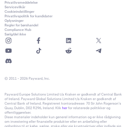
Privatlivsmeddelelse
ADI
Servicevilkår
Cookieindstillinger
Ethereum (ERC-20)
Privatlivspolitik for kandidater
Oplysninger
Regler for børshandel
Compliance Hub
Adventure Gold
Sælg/del ikke
AGLD
Ethereum (ERC-20)
Aerodrome Finance
© 2011 - 2026 Payward, Inc.
AERO
Base
Payward Europe Solutions Limited t/a Kraken er godkendt af Central Bank
of Ireland. Payward Global Solutions Limited t/a Kraken er godkendt af
Central Bank of Ireland. Registreret kontoradresse: 70 Sir John Rogerson’s
Quay, Dublin, D02 R296, Ireland. Klik
her
for relaterede politikker og
Aethir
offentliggørelser.
Disse materialer indeholder kun generel information og er ikke rådgivning
ATH
om investering eller finansielle produkter eller en anbefaling eller
opfordring til at købe, sælge, stake eller eje kryptoaktiver eller indlade sig