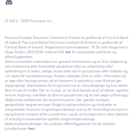
© 2011 - 2026 Payward, Inc.
Payward Europe Solutions Limited t/a Kraken er godkendt af Central Bank
of Ireland. Payward Global Solutions Limited t/a Kraken er godkendt af
Central Bank of Ireland. Registreret kontoradresse: 70 Sir John Rogerson’s
Quay, Dublin, D02 R296, Ireland. Klik
her
for relaterede politikker og
offentliggørelser.
Disse materialer indeholder kun generel information og er ikke rådgivning
om investering eller finansielle produkter eller en anbefaling eller
opfordring til at købe, sælge, stake eller eje kryptoaktiver eller indlade sig
i en specifik handelsstrategi. Kraken arbejder ikke nu eller i fremtiden på
at øge eller forringe prisen på et bestemt kryptoaktiv, som Kraken gør
tilgængeligt. Markederne for kryptoaktiver er uforudsigelige og kan derfor
føre til tab af midler. Det er muligt, at du skal betale skat af afkast og/eller
enhver stigning i værdien af dine kryptoaktiver, og du bør søge uafhængig
rådgivning vedrørende din skattesituation. Der gælder muligvis
geografiske begrænsninger. Nogle kryptoprodukter og markeder er
uregulerede. Krakens lovgivningsmæssige status ift. forskellige produkter
og tjenester varierer efter jurisdiktion, og du vil muligvis ikke være dækket
af statslig kompensation og/eller lovgivningsmæssige
beskyttelsesordninger. Se juridiske offentliggørelser for de enkelte
jurisdiktioner (
her
).