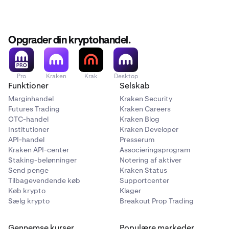
opsætning af Master Key.
På Kraken Classic:
Opgrader din kryptohandel.
Log ind
og klik på dit
navn
i øverste højre hjørne af
1
siden.
Pro
Kraken
Krak
Desktop
Funktioner
Selskab
Klik på Sikkerhed > 2FA Indstillinger.
2
Marginhandel
Kraken Security
Rul ned til afsnittet Master Key og klik på On/Off-
3
Futures Trading
Kraken Careers
knappen.
OTC-handel
Kraken Blog
Institutioner
Kraken Developer
API-handel
Presserum
Hvis du har 2FA aktiveret på din konto, vil du blive
Kraken API-center
Associeringsprogram
bedt om at tilføje din 2FA-kode.
Staking-belønninger
Notering af aktiver
Send penge
Kraken Status
Følg instruktionerne på skærmen for at bekræfte din
4
Tilbagevendende køb
Supportcenter
opsætning af Master Key.
Køb krypto
Klager
Sælg krypto
Breakout Prop Trading
Du kan ikke oprette en Master Key på Kraken-
Gennemse kurser
Populære markeder