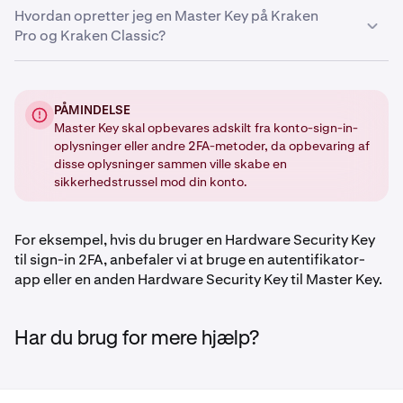
Hvordan opretter jeg en Master Key på Kraken
•
Autentifikations-app
Pro og Kraken Classic?
•
Statisk adgangskode
På Kraken Pro:
PÅMINDELSE
Master Key skal opbevares adskilt fra konto-sign-in-
Log ind
og klik på dit profilikon i øverste højre hjørne
1
oplysninger eller andre 2FA-metoder, da opbevaring af
af siden.
disse oplysninger sammen ville skabe en
Klik på Indstillinger og naviger til fanen Sikkerhed.
2
sikkerhedstrussel mod din konto.
Rul ned til afsnittet Avancerede indstillinger og klik
3
på Aktiver-knappen for Masterkey.
For eksempel, hvis du bruger en Hardware Security Key
til sign-in 2FA, anbefaler vi at bruge en autentifikator-
Du skal derefter indtaste din
To-faktor
4
app eller en anden Hardware Security Key til Master Key.
autentificering (2FA)
, eller bruge din
Passkey
.
Har du brug for mere hjælp?
Vælg din foretrukne metode.
5
Følg instruktionerne på skærmen for at bekræfte din
6