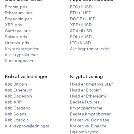
grænsefladen.
Hvilken Kraken-grænseflade er jeg på?
Bitcoin-pris
BTC til USD
Ethereum-pris
ETH til USD
Dogecoin-pris
DOGE til USD
XRP-pris
XRP til USD
Cardano-pris
ADA til USD
Solana-pris
SOL til USD
Litecoin-pris
LTC til USD
Kryptokategorier
Alle kryptomarkeder
Alle kryptokurser
Kursprognoser
Køb af vejledninger
Kryptotræning
Køb Bitcoin
Hvad er kryptovaluta?
Køb Ethereum
Hvad er Bitcoin?
Køb Dogecoin
Hvad er Ethereum?
Køb XRP
Bedste Futures-
Køb Cardano
kryptoplatforme
Køb Solana
Bedste kryptobørser
Køb Litecoin
Kraken vs. Coinbase
Alle kryptovejledninger
Kraken vs. Binance
Lær om krypto