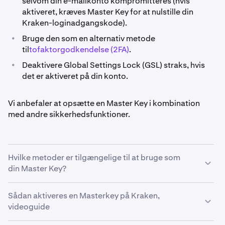
selvom din e-mailkonto kompromitteres (hvis
aktiveret, kræves Master Key for at nulstille din
Kraken-loginadgangskode).
•
Bruge den som en alternativ metode
til
tofaktorgodkendelse (2FA)
.
•
Deaktivere Global Settings Lock (GSL) straks, hvis
det er aktiveret på din konto.
Vi anbefaler at opsætte en Master Key i kombination
med andre sikkerhedsfunktioner.
Hvilke metoder er tilgængelige til at bruge som
din Master Key?
Sådan aktiveres en Masterkey på Kraken,
•
Hardware Security Key (anbefales). For en Master
videoguide
Key understøtter Kraken sikkerhedsnøgler, der
bruger FIDO2-protokoller.