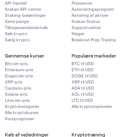
næste eller X hverdage – ikke understøttet
API-handel
Presserum
Kraken API-center
Associeringsprogram
Staking-belønninger
Notering af aktiver
Sporingsnummer
Send penge
Kraken Status
Tilbagevendende køb
Supportcenter
IMAD/OMAD
Køb krypto
Klager
Sælg krypto
Breakout Prop Trading
15-cifret sporings-ID (TRN)
Gennemse kurser
Populære markeder
*Dette betyder ikke, at dine midler altid krediteres din
Bitcoin-pris
BTC til USD
Ethereum-pris
ETH til USD
Kraken-konto samme dag. Vores finansieringsudbydere
Dogecoin-pris
DOGE til USD
kan have behov for at foretage yderligere due diligence,
XRP-pris
XRP til USD
hvilket kan forsinke afregningen af dine midler.
Cardano-pris
ADA til USD
Solana-pris
SOL til USD
Hvis din indbetaling mislykkes, fordi den blev sendt
Litecoin-pris
LTC til USD
som ACH i stedet for Fedwire, kan det tage op til 10
Kryptokategorier
Alle kryptomarkeder
arbejdsdage, før midlerne vender tilbage til din
Alle kryptokurser
bankkonto.
Kursprognoser
Kontakt din bank for at sikre dig, at du sender en
elektronisk overførsel, hvis du bemærker følgende tegn:
Køb af vejledninger
Kryptotræning