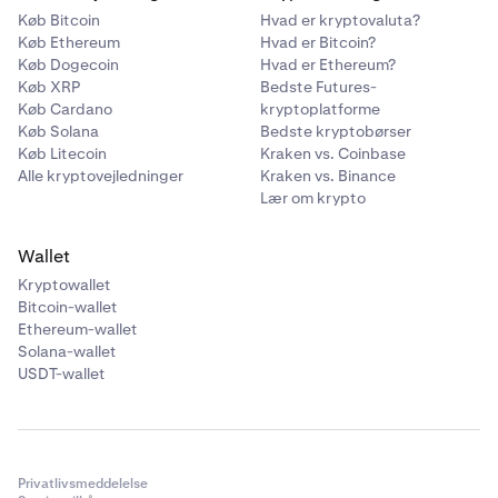
Køb Bitcoin
Hvad er kryptovaluta?
Køb Ethereum
Hvad er Bitcoin?
•
Overførslen er ikke angivet som "samme dag".
Køb Dogecoin
Hvad er Ethereum?
Køb XRP
•
Bedste Futures-
Overførslen koster ikke 25–30 USD.
Køb Cardano
kryptoplatforme
•
Du kan planlægge tilbagevendende betalinger eller
Køb Solana
Bedste kryptobørser
betalingsperioder.
Køb Litecoin
Kraken vs. Coinbase
Alle kryptovejledninger
Kraken vs. Binance
•
Din bank kræver, at der sendes to mikroindbetalinger
Lær om krypto
(indbetalinger under én dollar) for at bekræfte
kontooplysningerne ved at bede dig om at bekræfte
Wallet
transaktionsbeløbene.
Kryptowallet
Bitcoin-wallet
Ethereum-wallet
Solana-wallet
USDT-wallet
Privatlivsmeddelelse