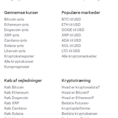
Gennemse kurser
Populære markeder
Bitcoin-pris
BTC til USD
Ethereum-pris
ETH til USD
Dogecoin-pris
DOGE til USD
XRP-pris
XRP til USD
Cardano-pris
ADA til USD
Solana-pris
SOL til USD
Litecoin-pris
LTC til USD
Kryptokategorier
Alle kryptomarkeder
Alle kryptokurser
Kursprognoser
Køb af vejledninger
Kryptotræning
Køb Bitcoin
Hvad er kryptovaluta?
Køb Ethereum
Hvad er Bitcoin?
Køb Dogecoin
Hvad er Ethereum?
Køb XRP
Bedste Futures-
Køb Cardano
kryptoplatforme
Køb Solana
Bedste kryptobørser