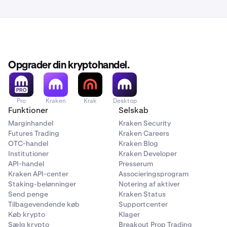
minutter.
Nogle gange kan det dog tage Bitcoin-minere 30 eller
endda 60 minutter at mine en enkelt blok (én
bekræftelse). Dette er uden for Krakens kontrol.
Opgrader din kryptohandel.
Pro
Kraken
Krak
Desktop
Funktioner
Selskab
Marginhandel
Kraken Security
Futures Trading
Kraken Careers
OTC-handel
Kraken Blog
Institutioner
Kraken Developer
API-handel
Presserum
Kraken API-center
Associeringsprogram
Staking-belønninger
Notering af aktiver
Send penge
Kraken Status
Tilbagevendende køb
Supportcenter
Køb krypto
Klager
Sælg krypto
Breakout Prop Trading