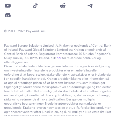
© 2011 - 2026 Payward, Inc.
Payward Europe Solutions Limited t/a Kraken er godkendt af Central Bank
of Ireland. Payward Global Solutions Limited t/a Kraken er godkendt af
Central Bank of Ireland. Registreret kontoradresse: 70 Sir John Rogerson’s
Quay, Dublin, D02 R296, Ireland. Klik
her
for relaterede politikker og
offentliggørelser.
Disse materialer indeholder kun generel information og er ikke rådgivning
om investering eller finansielle produkter eller en anbefaling eller
opfordring til at købe, sælge, stake eller eje kryptoaktiver eller indlade sig
i en specifik handelsstrategi. Kraken arbejder ikke nu eller i fremtiden på
at øge eller forringe prisen på et bestemt kryptoaktiv, som Kraken gør
tilgængeligt. Markederne for kryptoaktiver er uforudsigelige og kan derfor
føre til tab af midler. Det er muligt, at du skal betale skat af afkast og/eller
enhver stigning i værdien af dine kryptoaktiver, og du bør søge uafhængig
rådgivning vedrørende din skattesituation. Der gælder muligvis
geografiske begrænsninger. Nogle kryptoprodukter og markeder er
uregulerede. Krakens lovgivningsmæssige status ift. forskellige produkter
og tjenester varierer efter jurisdiktion, og du vil muligvis ikke være dækket