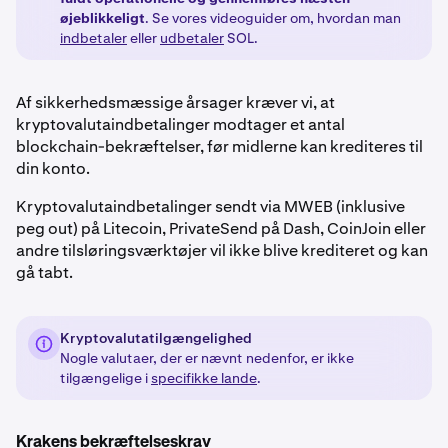
øjeblikkeligt
. Se vores videoguider om, hvordan man
indbetaler
eller
udbetaler
SOL.
Af sikkerhedsmæssige årsager kræver vi, at
kryptovalutaindbetalinger modtager et antal
blockchain-bekræftelser, før midlerne kan krediteres til
din konto.
Kryptovalutaindbetalinger sendt via MWEB (inklusive
peg out) på Litecoin, PrivateSend på Dash, CoinJoin eller
andre tilsløringsværktøjer vil ikke blive krediteret og kan
gå tabt.
Kryptovalutatilgængelighed
Nogle valutaer, der er nævnt nedenfor, er ikke
tilgængelige i
specifikke lande
.
Krakens bekræftelseskrav