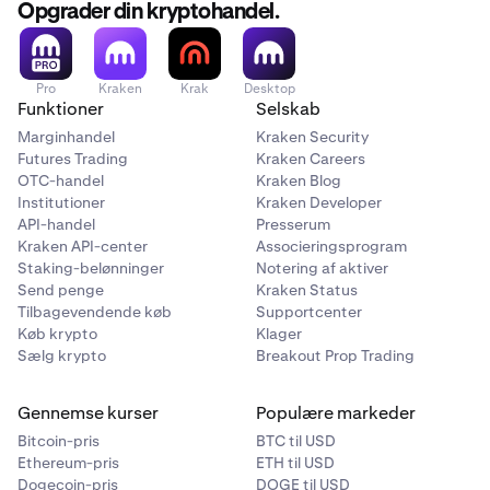
Opgrader din kryptohandel.
Pro
Kraken
Krak
Desktop
Funktioner
Selskab
Marginhandel
Kraken Security
Futures Trading
Kraken Careers
OTC-handel
Kraken Blog
Institutioner
Kraken Developer
API-handel
Presserum
Kraken API-center
Associeringsprogram
Staking-belønninger
Notering af aktiver
Send penge
Kraken Status
Tilbagevendende køb
Supportcenter
Køb krypto
Klager
Sælg krypto
Breakout Prop Trading
Gennemse kurser
Populære markeder
Bitcoin-pris
BTC til USD
Ethereum-pris
ETH til USD
Dogecoin-pris
DOGE til USD