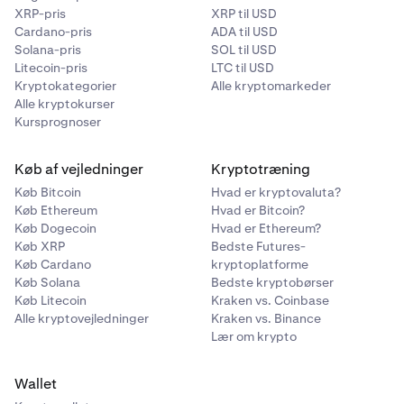
XRP-pris
XRP til USD
Cardano-pris
ADA til USD
Solana-pris
SOL til USD
Litecoin-pris
LTC til USD
Kryptokategorier
Alle kryptomarkeder
Alle kryptokurser
Kursprognoser
Køb af vejledninger
Kryptotræning
Køb Bitcoin
Hvad er kryptovaluta?
Køb Ethereum
Hvad er Bitcoin?
Køb Dogecoin
Hvad er Ethereum?
Køb XRP
Bedste Futures-
Køb Cardano
kryptoplatforme
Køb Solana
Bedste kryptobørser
Køb Litecoin
Kraken vs. Coinbase
Alle kryptovejledninger
Kraken vs. Binance
Lær om krypto
Wallet