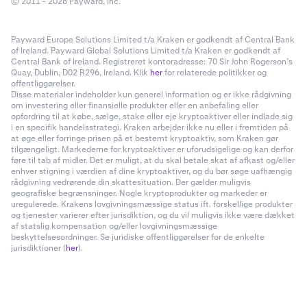
© 2011 - 2026 Payward, Inc.
Payward Europe Solutions Limited t/a Kraken er godkendt af Central Bank
of Ireland. Payward Global Solutions Limited t/a Kraken er godkendt af
Central Bank of Ireland. Registreret kontoradresse: 70 Sir John Rogerson’s
Quay, Dublin, D02 R296, Ireland. Klik
her
for relaterede politikker og
offentliggørelser.
Disse materialer indeholder kun generel information og er ikke rådgivning
om investering eller finansielle produkter eller en anbefaling eller
opfordring til at købe, sælge, stake eller eje kryptoaktiver eller indlade sig
i en specifik handelsstrategi. Kraken arbejder ikke nu eller i fremtiden på
at øge eller forringe prisen på et bestemt kryptoaktiv, som Kraken gør
tilgængeligt. Markederne for kryptoaktiver er uforudsigelige og kan derfor
føre til tab af midler. Det er muligt, at du skal betale skat af afkast og/eller
enhver stigning i værdien af dine kryptoaktiver, og du bør søge uafhængig
rådgivning vedrørende din skattesituation. Der gælder muligvis
geografiske begrænsninger. Nogle kryptoprodukter og markeder er
uregulerede. Krakens lovgivningsmæssige status ift. forskellige produkter
og tjenester varierer efter jurisdiktion, og du vil muligvis ikke være dækket
af statslig kompensation og/eller lovgivningsmæssige
beskyttelsesordninger. Se juridiske offentliggørelser for de enkelte
jurisdiktioner (
her
).