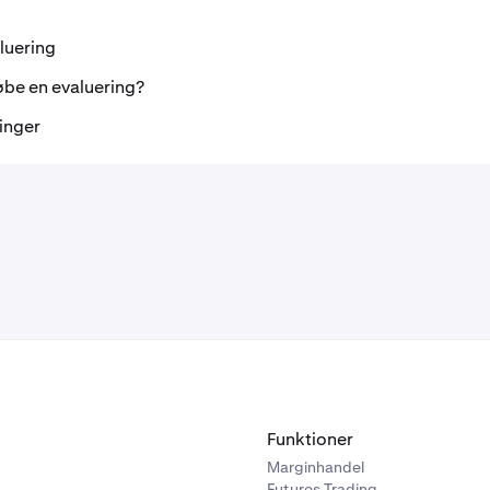
luering
øbe en evaluering?
inger
Funktioner
Marginhandel
Futures Trading