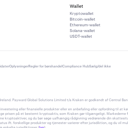
Wallet
Kryptowallet
Bitcoin-wallet
Ethereum-wallet
Solana-wallet
USDT-wallet
didater
Oplysninger
Regler for børshandel
Compliance Hub
Sælg/del ikke
reland. Payward Global Solutions Limited t/a Kraken er godkendt af Central Bank 
estering eller finansielle produkter eller en anbefaling eller opfordring til at køb
inge prisen på et bestemt kryptoaktiv, som Kraken gør tilgængeligt. Markederne for
f dine kryptoaktiver, og du bør søge uafhængig rådgivning vedrørende din skattes
 ift. forskellige produkter og tjenester varierer efter jurisdiktion, og du vil m
e enkelte jurisdiktioner (
her
).