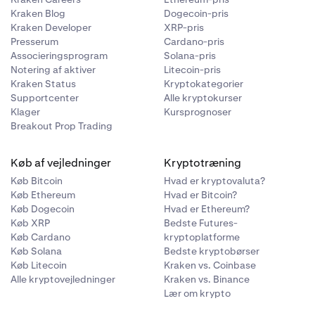
Kraken Blog
Dogecoin-pris
Kraken Developer
XRP-pris
Presserum
Cardano-pris
Associeringsprogram
Solana-pris
Notering af aktiver
Litecoin-pris
Kraken Status
Kryptokategorier
Supportcenter
Alle kryptokurser
Klager
Kursprognoser
Breakout Prop Trading
Køb af vejledninger
Kryptotræning
Køb Bitcoin
Hvad er kryptovaluta?
Køb Ethereum
Hvad er Bitcoin?
Køb Dogecoin
Hvad er Ethereum?
Køb XRP
Bedste Futures-
Køb Cardano
kryptoplatforme
Køb Solana
Bedste kryptobørser
Køb Litecoin
Kraken vs. Coinbase
Alle kryptovejledninger
Kraken vs. Binance
Lær om krypto