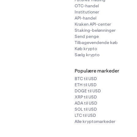
OTC-handel
Institutioner
API-handel
Kraken API-center
Staking-belønninger
Send penge
Tilbagevendende køb
Køb krypto
Sælg krypto
Populære markeder
BTC til USD
ETH til USD
DOGE til USD
XRP til USD
ADA til USD
SOL til USD
LTC til USD
Alle kryptomarkeder