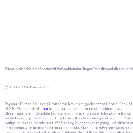
Privatlivsmeddelelse
Servicevilkår
Cookieindstillinger
Privatlivspolitik for kan
© 2011 - 2026 Payward, Inc.
Payward Europe Solutions Limited t/a Kraken er godkendt af Central Bank of I
D02 R296, Ireland. Klik
her
for relaterede politikker og offentliggørelser.
Disse materialer indeholder kun generel information og er ikke rådgivning om inv
handelsstrategi. Kraken arbejder ikke nu eller i fremtiden på at øge eller forr
muligt, at du skal betale skat af afkast og/eller enhver stigning i værdien a
kryptoprodukter og markeder er uregulerede. Krakens lovgivningsmæssige status
lovgivningsmæssige beskyttelsesordninger. Se juridiske offentliggørelser for d