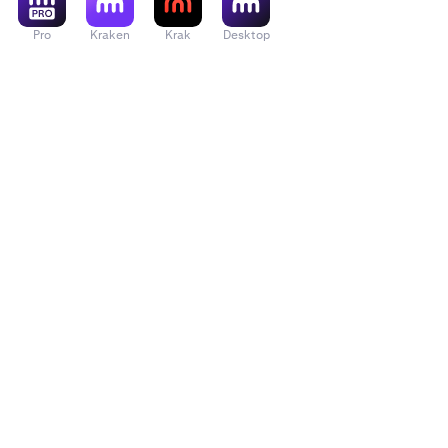
Pro
Kraken
Krak
Desktop